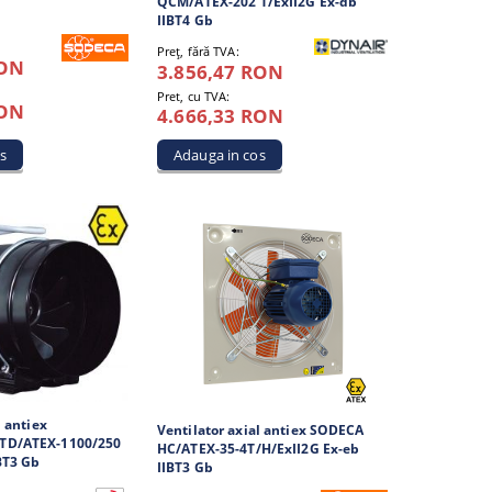
QCM/ATEX-202 T/ExII2G Ex-db
IIBT4 Gb
Preţ, fără TVA:
RON
3.856,47 RON
Pret, cu TVA:
RON
4.666,33 RON
l antiex
Ventilator axial antiex SODECA
TD/ATEX-1100/250
HC/ATEX-35-4T/H/ExII2G Ex-eb
BT3 Gb
IIBT3 Gb