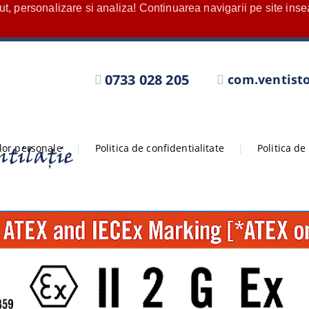
nut, personalizare si analiza! Continuarea navigarii pe site in
0733 028 205
com.ventist
elor personale
|
Politica de confidentialitate
|
Politica de