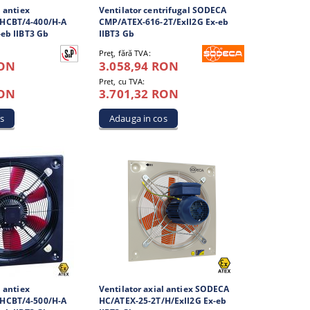
l antiex
Ventilator centrifugal SODECA
HCBT/4-400/H-A
CMP/ATEX-616-2T/ExII2G Ex-eb
-eb IIBT3 Gb
IIBT3 Gb
Preţ, fără TVA:
RON
3.058,94 RON
Pret, cu TVA:
RON
3.701,32 RON
l antiex
Ventilator axial antiex SODECA
HCBT/4-500/H-A
HC/ATEX-25-2T/H/ExII2G Ex-eb