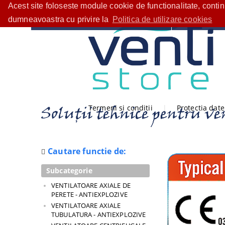
Acest site foloseste module cookie de functionalitate, conti
Bine ați venit!
CATEGORII PRODUSE
dumneavoastra cu privire la
Politica de utilizare cookies
Termeni si conditii
|
Protectia dat
Cautare functie de:
Subcategorie
VENTILATOARE AXIALE DE
PERETE - ANTIEXPLOZIVE
VENTILATOARE AXIALE
TUBULATURA - ANTIEXPLOZIVE