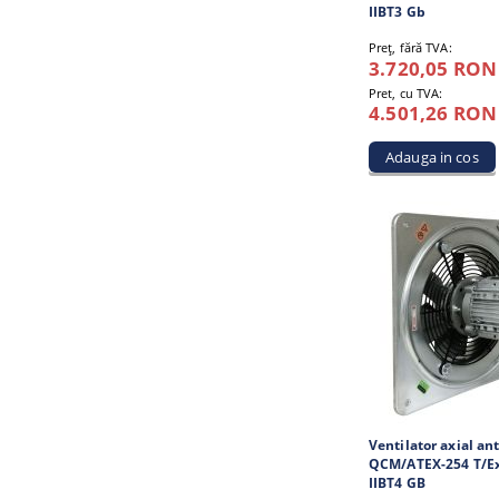
IIBT3 Gb
Preţ, fără TVA:
3.720,05 RON
Pret, cu TVA:
4.501,26 RON
Ventilator axial a
QCM/ATEX-254 T/Ex
IIBT4 GB