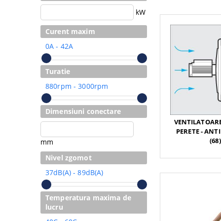
kW
Curent maxim
0A - 42A
Turatie
880rpm - 3000rpm
Dimensiuni conectare
VENTILATOARE
PERETE - ANT
(68)
mm
Nivel zgomot
37dB(A) - 89dB(A)
Temperatura maxima de
lucru