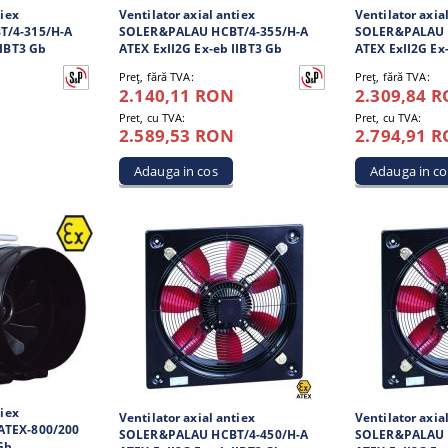
tiex
Ventilator axial antiex
Ventilator axia
/4-315/H-A
SOLER&PALAU HCBT/4-355/H-A
SOLER&PALAU 
IIBT3 Gb
ATEX ExII2G Ex-eb IIBT3 Gb
ATEX ExII2G Ex
Preţ, fără TVA:
Preţ, fără TVA:
2.140,11 RON
2.309,84 
Pret, cu TVA:
Pret, cu TVA:
2.589,53 RON
2.794,91 
tiex
Ventilator axial antiex
Ventilator axia
TEX-800/200
SOLER&PALAU HCBT/4-450/H-A
SOLER&PALAU 
 Gb