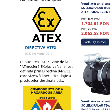
Ventilator axial an
SOLER&PALAU HCBT
ATEX ExII2G Ex-eb 
Preţ, fără TVA:
1.704,61 RON
Pret, cu TVA:
2.062,58 RON
DIRECTIVA ATEX
02 Decembrie 2019
Denumirea „ATEX” vine de la
"ATmosferă EXploziva", si a fost
definita prin Directiva 94/9/CE
care vizează libera circulație a
produselor destinate uti...
Ventilator axial an
SOLER&PALAU TD/A
ExII2G Ex-eb IIBT3