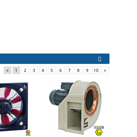
«
1
2
3
4
5
6
7
8
9
10
»