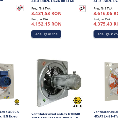
ATEX ExII2G Ex-eb IIBT3 Gb
ATEX ExII2G Ex
Preţ, fără TVA:
Preţ, fără TVA:
3.431,53 RON
3.616,06 
Pret, cu TVA:
Pret, cu TVA:
4.152,15 RON
4.375,43 
ntiex SODECA
Ventilator axi
Ventilator axial antiex DYNAIR
xII2G Ex-eb
HC/ATEX-31-4T/