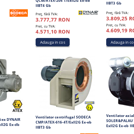
QCM/ATEX-204 T/ExII2G Ex-db
IIBT3 Gb
IIBT4 Gb
Preţ, fără TVA:
Preţ, fără TVA:
3.809,25 
3.777,77 RON
Pret, cu TVA:
Pret, cu TVA:
4.609,19 
4.571,10 RON
Ventilator axia
Ventilator centrifugal SODECA
ntiex DYNAIR
SOLER&PALAU 
CMP/ATEX-616-4T/ExII2G Ex-eb
II2G Ex-db
ExII2G Ex-eb II
IIBT3 Gb