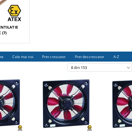
ENTILATIE
 (7)
ute
Cele mai noi
Pret crescator
Pret descrescator
A-Z