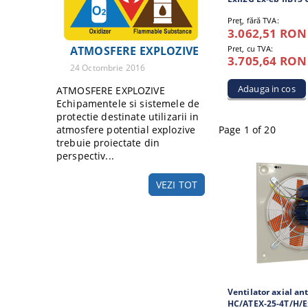
Preţ, fără TVA:
3.062,51 RON
Pret, cu TVA:
ATMOSFERE EXPLOZIVE
3.705,64 RON
24 Octombrie 2016
ATMOSFERE EXPLOZIVE
Echipamentele si sistemele de
protectie destinate utilizarii in
atmosfere potential explozive
Page 1 of 20
trebuie proiectate din
perspectiv...
VEZI TOT
Ventilator axial a
HC/ATEX-25-4T/H/E