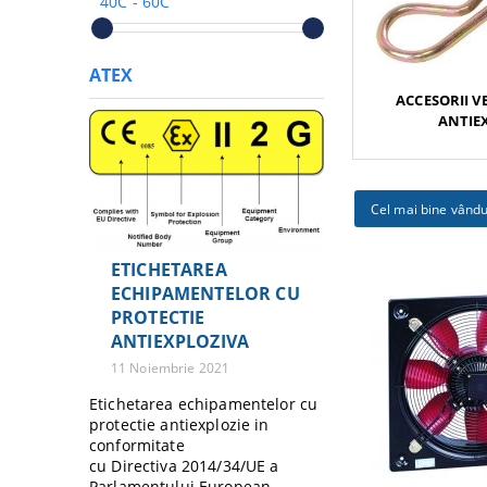
40C - 60C
ATEX
ACCESORII V
ANTIEX
Cel mai bine vând
ETICHETAREA
ECHIPAMENTELOR CU
PROTECTIE
ANTIEXPLOZIVA
11 Noiembrie 2021
Etichetarea echipamentelor cu
protectie antiexplozie in
conformitate
cu Directiva 2014/34/UE a
Parlamentului European