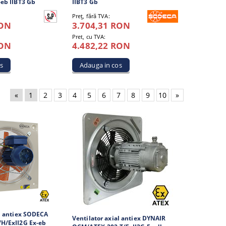
-eb IIBT3 Gb
IIBT3 Gb
Preţ, fără TVA:
RON
3.704,31 RON
Pret, cu TVA:
RON
4.482,22 RON
«
1
2
3
4
5
6
7
8
9
10
»
al antiex SODECA
Ventilator axial antiex DYNAIR
H/ExII2G Ex-eb