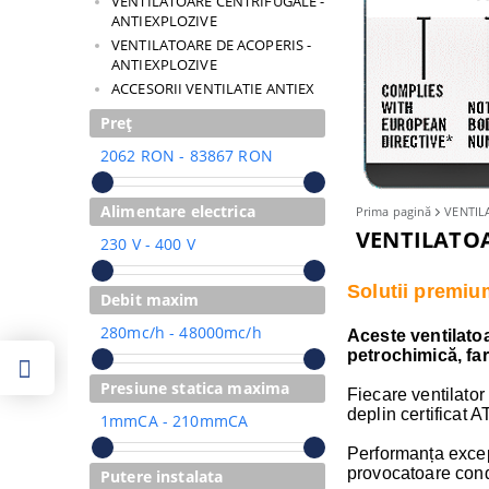
VENTILATOARE CENTRIFUGALE -
ANTIEXPLOZIVE
VENTILATOARE DE ACOPERIS -
ANTIEXPLOZIVE
ACCESORII VENTILATIE ANTIEX
Preț
2062 RON - 83867 RON
Alimentare electrica
Prima pagină
VENTIL
VENTILATO
230 V - 400 V
Solutii premium
Debit maxim
280mc/h - 48000mc/h
Aceste ventilato
petrochimică, far
Presiune statica maxima
Fiecare ventilator
deplin certificat 
1mmCA - 210mmCA
Performanța excepț
provocatoare cond
Putere instalata