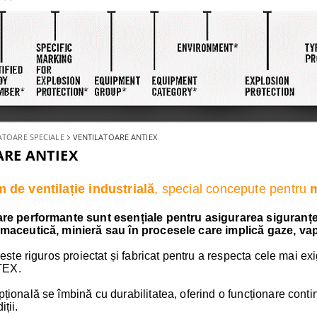
ATOARE SPECIALE
VENTILATOARE ANTIEX
ARE ANTIEX
 de ventilație industrială
, special concepute pentru
m
are performante sunt esențiale pentru asigurarea siguranțe
maceutică, minieră sau în procesele care implică gaze, vap
 este riguros proiectat și fabricat pentru a respecta cele mai e
ATEX.
ională se îmbină cu durabilitatea, oferind o funcționare continu
iții.