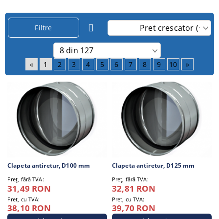
Filtre
«
1
2
3
4
5
6
7
8
9
10
»
Clapeta antiretur, D100 mm
Clapeta antiretur, D125 mm
Preţ, fără TVA:
Preţ, fără TVA:
31,49 RON
32,81 RON
Pret, cu TVA:
Pret, cu TVA:
38,10 RON
39,70 RON