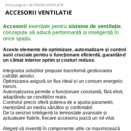
Prima pagină
ACCESORII VENTILATIE
ACCESORII VENTILATIE
Accesorii
esențiale pentru
sisteme de ventilație
,
concepute să aducă performanță și inteligență în
orice spațiu.
Aceste elemente de optimizare, automatizare și control
sunt cruciale pentru o funcționare eficientă, garantând
un climat interior optim și costuri reduse.
Integrarea soluțiilor propuse transformă gestionarea
calității aerului.
Optimizarea asigură un flux ideal și un consum energetic
minim.
Automatizarea permite o funcționare constantă, fără efort,
adaptându-se condițiilor reale.
Controlul precis oferă puterea de a ajusta parametrii,
menținând un mediu sănătos și confortabil.
De la senzori inteligenți la termostate avansate și
actuatoare fiabile, fiecare accesoriu joacă un rol vital.
Alegeți să investiți în componente utile ce maximizează