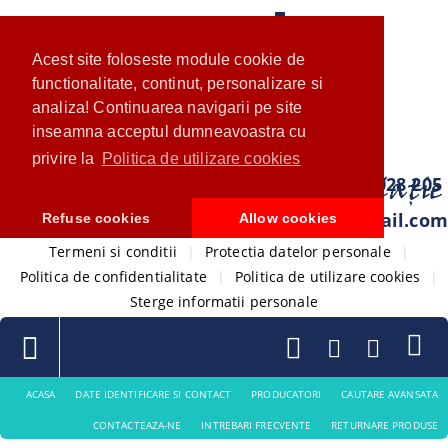
Acest site foloseste module cookie de
functionalitate, continut, personalizare si
analiza! Continuarea navigarii pe site
inseamna acceptul dumneavoastra cu
privire la
Politica de utilizare cookies
0733 028 205
com.ventistore@gmail.com
Refuse cookies
Allow cookies
Termeni si conditii
|
Protectia datelor personale
|
Politica de confidentialitate
|
Politica de utilizare cookies
|
Sterge informatii personale
ACASA
DATE IDENTIFICARE SI CONTACT
PRODUCATORI
CAUTARE AVANSATA
CONTACTEAZA-NE
INTREBARI FRECVENTE
RETURNARE PRODUSE