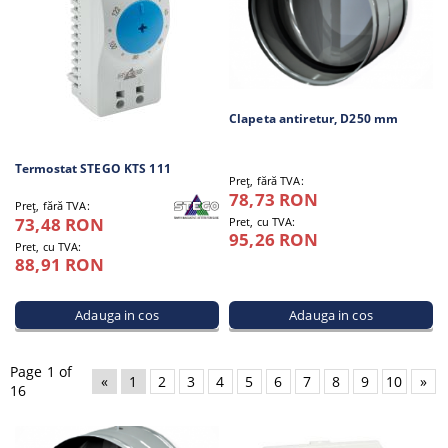
Clapeta antiretur, D250 mm
Termostat STEGO KTS 111
Preţ, fără TVA:
78,73 RON
Preţ, fără TVA:
73,48 RON
Pret, cu TVA:
95,26 RON
Pret, cu TVA:
88,91 RON
Page 1 of
«
1
2
3
4
5
6
7
8
9
10
»
16