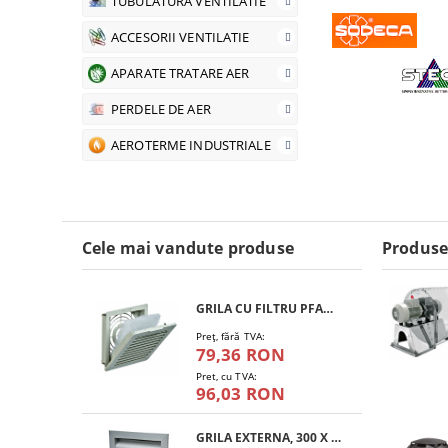
TUBULATURA VENTILATIE
ACCESORII VENTILATIE
APARATE TRATARE AER
PERDELE DE AER
AEROTERME INDUSTRIALE
Cele mai vandute produse
Produse
GRILA CU FILTRU PFANNENBERG PFA 10.000
Preţ, fără TVA:
79,36 RON
Pret, cu TVA:
96,03 RON
GRILA EXTERNA, 300 X 300 MM