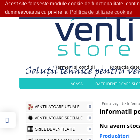
Acest site foloseste module cookie de functionalitate, conti
Bine ați venit!
CATEGORII PRODUSE
dumneavoastra cu privire la
Politica de utilizare cookies
Termeni si conditii
|
Protectia dat
ACASA
DATE IDENTIFICARE SI 
Prima pagină
Informa
VENTILATOARE UZUALE
Informatii 
VENTILATOARE SPECIALE
Nu avem stoca
GRILE DE VENTILATIE
Producători