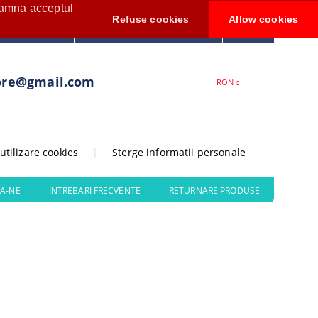
seamna acceptul
Contul meu
Refuse cookies
Allow cookies
0
Creează cont
ore@gmail.com
RON
 utilizare cookies
|
Sterge informatii personale
A-NE
INTREBARI FRECVENTE
RETURNARE PRODUSE