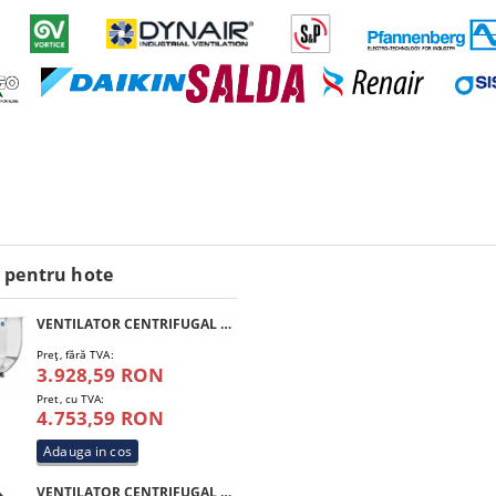
 pentru hote
VENTILATOR CENTRIFUGAL SIVAR CF 1,5 HP 250 M4 INOX
Preţ, fără TVA:
3.928,59 RON
Pret, cu TVA:
4.753,59 RON
VENTILATOR CENTRIFUGAL DE ACOPERIS FRANCE AIR SIMOUN 5000 4P T F400