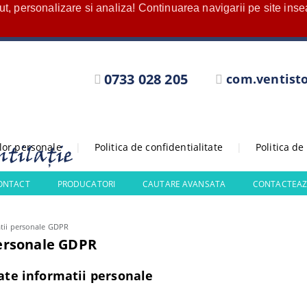
nut, personalizare si analiza! Continuarea navigarii pe site in
0733 028 205
com.ventist
elor personale
|
Politica de confidentialitate
|
Politica de
CONTACT
PRODUCATORI
CAUTARE AVANSATA
CONTACTEAZ
tii personale GDPR
personale GDPR
te informatii personale