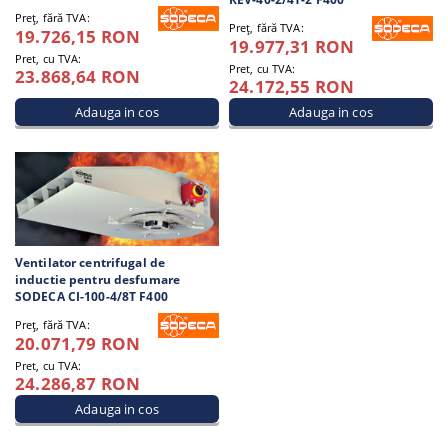
Preţ, fără TVA:
Preţ, fără TVA:
19.726,15 RON
19.977,31 RON
Pret, cu TVA:
Pret, cu TVA:
23.868,64 RON
24.172,55 RON
Ventilator centrifugal de
inductie pentru desfumare
SODECA CI-100-4/8T F400
Preţ, fără TVA:
20.071,79 RON
Pret, cu TVA:
24.286,87 RON