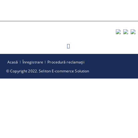
Acasă
Înregistrare
Procedură reclamaţii
© Copyright 2022. Seliton E-commerce Solution
GDPR
Magazinul nostru respecta 100% prevederile GDPR.
Citeste politica de confidentialitate
Informatiile mele personale