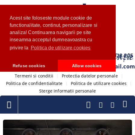
Acest site foloseste module cookie de
functionalitate, continut, personalizare si
analiza! Continuarea navigarii pe site
inseamna acceptul dumneavoastra cu
privire la
Politica de utilizare cookies
0733 028 205
com.ventistore@gmail.com
Refuse cookies
Allow cookies
Termeni si conditii
|
Protectia datelor personale
|
Politica de confidentialitate
|
Politica de utilizare cookies
|
Sterge informatii personale