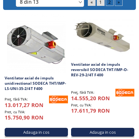
«
1
2
»
Ventilator axial de impuls
reversibil SODECA THT/IMP-O-
REV-29-2/4T F400
Ventilator axial de impuls
unidirectional SODECA THT/IMP-
LS-UNI-35-2/4T F400
Preţ, fără TVA:
14.555,20 RON
Preţ, fără TVA:
13.017,27 RON
Pret, cu TVA:
17.611,79 RON
Pret, cu TVA:
15.750,90 RON