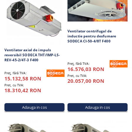
Ventilator centrifugal de
inductie pentru desfumare
SODECA CI-50-4/8T F400
Ventilator axial de impuls
reversibil SODECA THT/IMP-LS-
REV-45-2/4T-3 F400
Preţ, fără TVA:
16.576,03 RON
Preţ, fără TVA:
Pret, cu TVA:
15.132,58 RON
20.057,00 RON
Pret, cu TVA:
18.310,42 RON