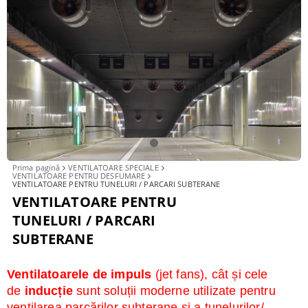
1
Prima pagină
VENTILATOARE SPECIALE
VENTILATOARE PENTRU DESFUMARE
VENTILATOARE PENTRU TUNELURI / PARCARI SUBTERANE
VENTILATOARE PENTRU
TUNELURI / PARCARI
SUBTERANE
Ventilatoarele de
impuls
(jet fans), cât și cele
de
inducție
sunt soluții moderne utilizate pentru
ventilarea parcărilor subterane și a tunelurilor/