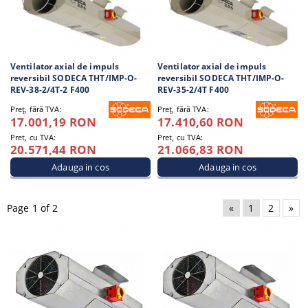
Ventilator axial de impuls
Ventilator axial de impuls
reversibil SODECA THT/IMP-O-
reversibil SODECA THT/IMP-O-
REV-38-2/4T-2 F400
REV-35-2/4T F400
Preţ, fără TVA:
Preţ, fără TVA:
17.001,19 RON
17.410,60 RON
Pret, cu TVA:
Pret, cu TVA:
20.571,44 RON
21.066,83 RON
Page 1 of 2
«
1
2
»