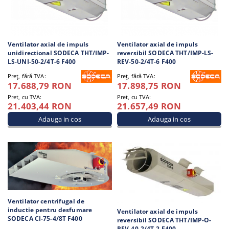
Ventilator axial de impuls
Ventilator axial de impuls
unidirectional SODECA THT/IMP-
reversibil SODECA THT/IMP-LS-
LS-UNI-50-2/4T-6 F400
REV-50-2/4T-6 F400
Preţ, fără TVA:
Preţ, fără TVA:
17.688,79 RON
17.898,75 RON
Pret, cu TVA:
Pret, cu TVA:
21.403,44 RON
21.657,49 RON
Ventilator centrifugal de
inductie pentru desfumare
Ventilator axial de impuls
SODECA CI-75-4/8T F400
reversibil SODECA THT/IMP-O-
REV-40-2/4T-2 F400