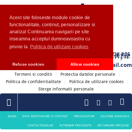
Acest site foloseste module cookie de
functionalitate, continut, personalizare si
analiza! Continuarea navigarii pe site
inseamna acceptul dumneavoastra cu
privire la
Politica de utilizare cookies
0733 028 205
com.ventistore@gmail.com
Refuse cookies
Allow cookies
Termeni si conditii
|
Protectia datelor personale
|
Politica de confidentialitate
|
Politica de utilizare cookies
|
Sterge informatii personale
ACASA
DATE IDENTIFICARE SI CONTACT
PRODUCATORI
CAUTARE AVANSATA
CONTACTEAZA-NE
INTREBARI FRECVENTE
RETURNARE PRODUSE
1
1
1