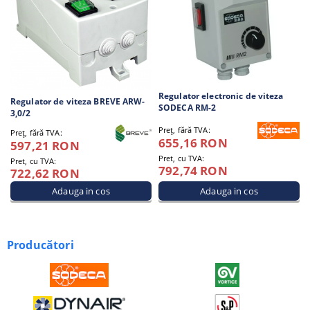
Regulator electronic de viteza
Regulator de viteza BREVE ARW-
SODECA RM-2
3,0/2
Preţ, fără TVA:
Preţ, fără TVA:
655,16 RON
597,21 RON
Pret, cu TVA:
Pret, cu TVA:
792,74 RON
722,62 RON
Producători