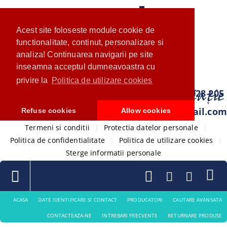
Acest site foloseste module cookie de
functionalitate, continut, personalizare si
analiza! Continuarea navigarii pe site
inseamna acceptul dumneavoastra cu
privire la
Politica de utilizare cookies
0733 028 205
com.ventistore@gmail.com
Refuse cookies
Allow cookies
Termeni si conditii
|
Protectia datelor personale
|
Politica de confidentialitate
|
Politica de utilizare cookies
|
Sterge informatii personale
ACASA
DATE IDENTIFICARE SI CONTACT
PRODUCATORI
CAUTARE AVANSATA
CONTACTEAZA-NE
INTREBARI FRECVENTE
RETURNARE PRODUSE