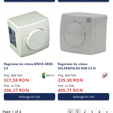
Regulator de viteza BREVE AREB-
Regulator de viteza
2.5
SOLER&PALAU REB-2,5 N
Preţ, fără TVA:
Preţ, fără TVA:
327,58 RON
335,30 RON
Pret, cu TVA:
Pret, cu TVA:
396,37 RON
405,71 RON
Page 1 of 4
«
1
2
3
4
»