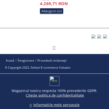
4.269,71 RON
Acasă
Înregistrare
Procedură reclamaţii
© Copyright 2022. Seliton E-commerce Solution
GDPR
Magazinul nostru respecta 100% prevederile GDPR.
Citeste politica de confidentialitate
Informatiile mele personale