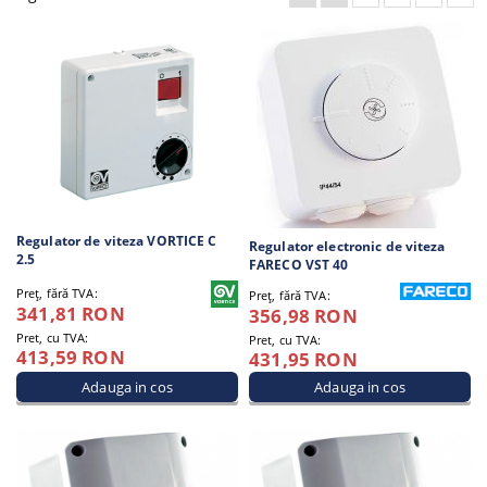
Regulator de viteza VORTICE C
Regulator electronic de viteza
2.5
FARECO VST 40
Preţ, fără TVA:
Preţ, fără TVA:
341,81 RON
356,98 RON
Pret, cu TVA:
Pret, cu TVA:
413,59 RON
431,95 RON