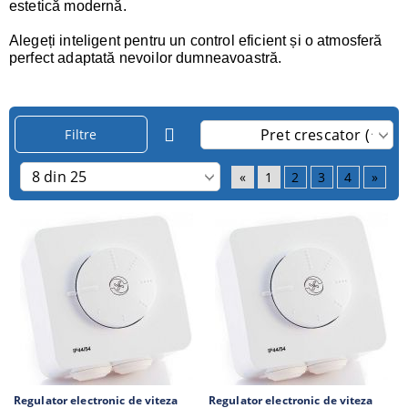
estetică modernă.
Alegeți inteligent pentru un control eficient și o atmosferă
perfect adaptată nevoilor dumneavoastră.
Filtre
«
1
2
3
4
»
Regulator electronic de viteza
Regulator electronic de viteza