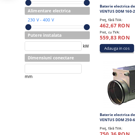
Baterie electrica de
Alimentare electrica
VENTUS DDM 160-2
230 V - 400 V
Preţ, fără TVA:
462,67 RON
Pret, cu TVA:
Putere instalata
559,83 RON
kW
Dimensiuni conectare
mm
Baterie electrica de
VENTUS DDM 250-6
Preţ, fără TVA:
750,36 RON