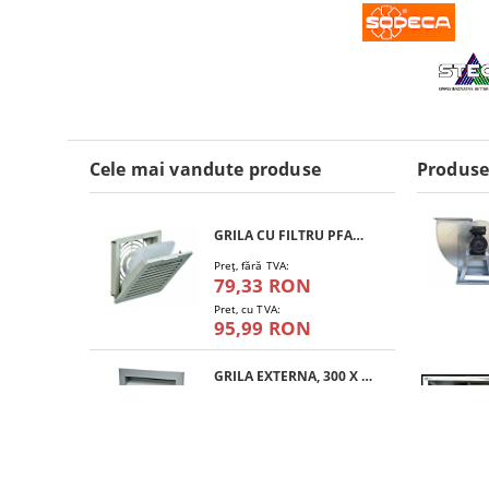
Cele mai vandute produse
Produse
GRILA CU FILTRU PFANNENBERG PFA 10.000
Preţ, fără TVA:
79,33 RON
Pret, cu TVA:
95,99 RON
GRILA EXTERNA, 300 X 300 MM
Preţ, fără TVA:
135,42 RON
Pret, cu TVA:
163,86 RON