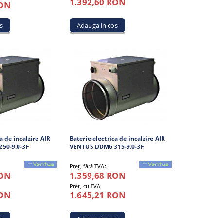
1.392,60 RON
RON
a de incalzire AIR
Baterie electrica de incalzire AIR
50-9.0-3F
VENTUS DDM6 315-9.0-3F
Preţ, fără TVA:
RON
1.359,68 RON
Pret, cu TVA:
RON
1.645,21 RON