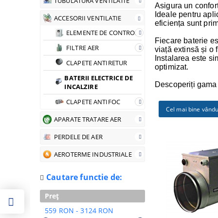
TUBULATURA VENTILATIE
Asigura un confort
Ideale pentru apli
ACCESORII VENTILATIE
eficiența sunt pri
ELEMENTE DE CONTROL
Fiecare baterie es
FILTRE AER
viață extinsă și o
Instalarea este si
CLAPETE ANTIRETUR
optimizat.
BATERII ELECTRICE DE
Descoperiți gama 
INCALZIRE
CLAPETE ANTIFOC
Cel mai bine vând
APARATE TRATARE AER
PERDELE DE AER
AEROTERME INDUSTRIALE
Cautare functie de:
Preț
559 RON - 3124 RON