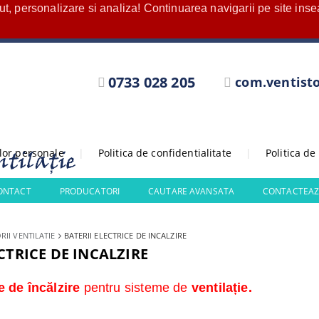
nut, personalizare si analiza! Continuarea navigarii pe site in
0733 028 205
com.ventist
elor personale
|
Politica de confidentialitate
|
Politica de
CONTACT
PRODUCATORI
CAUTARE AVANSATA
CONTACTEAZ
RII VENTILATIE
BATERII ELECTRICE DE INCALZIRE
CTRICE DE INCALZIRE
ce de încălzire
pentru sisteme de
ventilație.