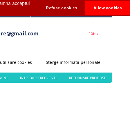
seamna acceptul
Contul meu
Refuse cookies
Allow cookies
0
Creează cont
ore@gmail.com
RON
 utilizare cookies
|
Sterge informatii personale
A-NE
INTREBARI FRECVENTE
RETURNARE PRODUSE