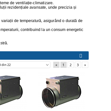
steme de ventilație-climatizare.
luții rezidențiale avansate, unde precizia și
a variații de temperatură, asigurând o durată de
 temperaturii, contribuind la un consum energetic
stră.
«
1
2
3
»