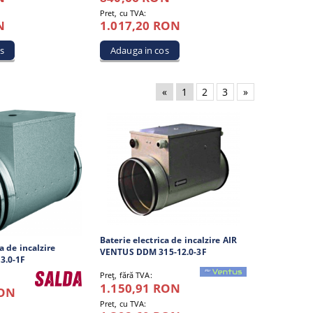
Pret, cu TVA:
N
1.017,20 RON
«
1
2
3
»
Baterie electrica de incalzire AIR
a de incalzire
VENTUS DDM 315-12.0-3F
3.0-1F
Preţ, fără TVA:
1.150,91 RON
RON
Pret, cu TVA: