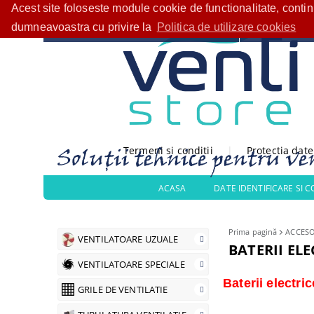
Acest site foloseste module cookie de functionalitate, conti
Bine ați venit!
CATEGORII PRODUSE
dumneavoastra cu privire la
Politica de utilizare cookies
Termeni si conditii
|
Protectia dat
ACASA
DATE IDENTIFICARE SI 
Prima pagină
ACCESO
VENTILATOARE UZUALE
BATERII ELE
VENTILATOARE SPECIALE
Baterii electri
GRILE DE VENTILATIE