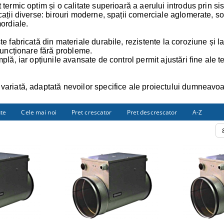
 termic optim și o calitate superioară a aerului introdus prin si
cații diverse: birouri moderne, spații comerciale aglomerate, so
mordiale.
te fabricată din materiale durabile, rezistente la coroziune și l
 funcționare fără probleme.
mplă, iar opțiunile avansate de control permit ajustări fine ale
variată, adaptată nevoilor specifice ale proiectului dumneavoa
ute
Cele mai noi
Pret crescator
Pret descrescator
A-Z