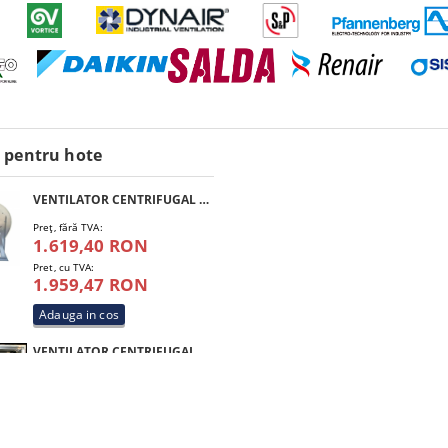
 pentru hote
VENTILATOR CENTRIFUGAL SIVAR CF 0,5 HP 200 M4
Preţ, fără TVA:
1.619,40 RON
Pret, cu TVA:
1.959,47 RON
VENTILATOR CENTRIFUGAL SIVAR BOX 2 HP 300 T4
Preţ, fără TVA:
5.582,49 RON
Pret, cu TVA:
6.754,81 RON