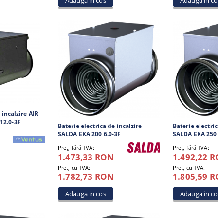
 incalzire AIR
12.0-3F
Baterie electrica de incalzire
Baterie electric
SALDA EKA 200 6.0-3F
SALDA EKA 250 
Preţ, fără TVA:
Preţ, fără TVA:
1.473,33 RON
1.492,22 
Pret, cu TVA:
Pret, cu TVA:
1.782,73 RON
1.805,59 