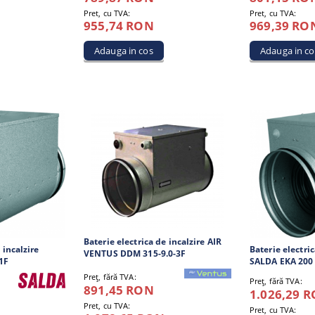
Pret, cu TVA:
Pret, cu TVA:
955,74 RON
969,39 RO
Baterie electrica de incalzire AIR
 incalzire
Baterie electric
VENTUS DDM 315-9.0-3F
1F
SALDA EKA 200 
Preţ, fără TVA:
Preţ, fără TVA:
891,45 RON
1.026,29 
Pret, cu TVA:
Pret, cu TVA: