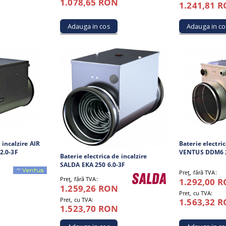
1.078,65 RON
1.241,81 
 incalzire AIR
Baterie electric
2.0-3F
VENTUS DDM6 2
Baterie electrica de incalzire
SALDA EKA 250 6.0-3F
Preţ, fără TVA:
Preţ, fără TVA:
1.292,00 
1.259,26 RON
Pret, cu TVA:
Pret, cu TVA:
1.563,32 
1.523,70 RON