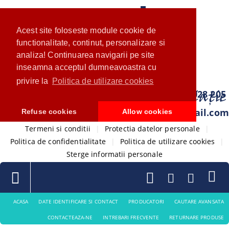
Acest site foloseste module cookie de
functionalitate, continut, personalizare si
analiza! Continuarea navigarii pe site
inseamna acceptul dumneavoastra cu
privire la
Politica de utilizare cookies
0733 028 205
com.ventistore@gmail.com
Refuse cookies
Allow cookies
Termeni si conditii
|
Protectia datelor personale
|
Politica de confidentialitate
|
Politica de utilizare cookies
|
Sterge informatii personale
ACASA
DATE IDENTIFICARE SI CONTACT
PRODUCATORI
CAUTARE AVANSATA
CONTACTEAZA-NE
INTREBARI FRECVENTE
RETURNARE PRODUSE