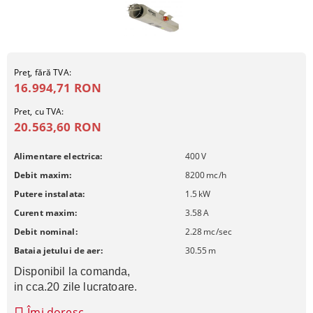
Preţ, fără TVA:
16.994,71 RON
Pret, cu TVA:
20.563,60 RON
Alimentare electrica:
400
V
Debit maxim:
8200
mc/h
Putere instalata:
1.5
kW
Curent maxim:
3.58
A
Debit nominal:
2.28
mc/sec
Bataia jetului de aer:
30.55
m
Disponibil la comanda, 
in cca.20 zile lucratoare.
Îmi doresc