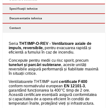
Specificații tehnice
Documentatie tehnica
Contact
Seria
THT/IMP-O-REV - Ventilatoare axiale de
impuls, reversibile,
pentru evacuarea rapidă și
eficientă a fumului în caz de incendiu.
Concepute pentru medii cu risc sporit, precum
tuneluri și parcări subterane
, aceste unități
reversibile asigură performanță și fiabilitate maximă
în situații critice.
Ventilatoarele THT/IMP sunt
certificate F400
conform normativului european
EN 12101-3
,
garantând funcționarea la 400°C timp de 2 ore.
Această certificare esențială asigură conformitatea
și capacitatea de a opera eficient în condiții de
temperaturi înalte, protejând vieți și infrastructura.