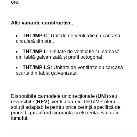
ore.
Alte variante constructive:
THT/IMP-C:
Unitate de ventilatie cu carcasă
circulară din oțel.
THT/IMP-L:
Unitate de ventilatie cu carcasă
din tablă galvanizată și profil octogonal.
THT/IMP-LS:
Unitate de ventilatie cu carcasă
scurta din tabla galvanizata.
Disponibile ca modele unidirecționale (
UNI
) sau
reversibile (
REV
), ventilatoarele THT/IMP oferă
soluții adaptabile pentru orice cerință specifică de
proiect, garantând siguranța și eficiența evacuării
fumului.