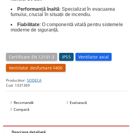
Performanță înaltă
: Specializat în evacuarea
fumului, crucial în situații de incendiu.
Fiabilitate
: O componentă vitală pentru sistemele
moderne de siguranță.
Certificare EN 12101-3
IP55
Ventilator axial
Ventilator desfumare F400
Producător:
SODECA
Cod:
1031369
Recomandă
Evaluează
Compară
Descriere detaliată