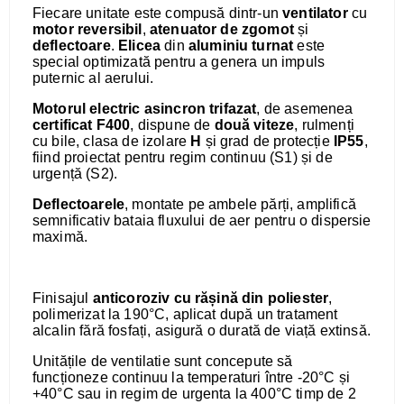
Fiecare unitate este compusă dintr-un
ventilator
cu
motor reversibil
,
atenuator de zgomot
și
deflectoare
.
Elicea
din
aluminiu turnat
este
special optimizată pentru a genera un impuls
puternic al aerului.
Motorul electric asincron trifazat
, de asemenea
certificat F400
, dispune de
două viteze
, rulmenți
cu bile, clasa de izolare
H
și grad de protecție
IP55
,
fiind proiectat pentru regim continuu (S1) și de
urgență (S2).
Deflectoarele
, montate pe ambele părți, amplifică
semnificativ bataia fluxului de aer pentru o dispersie
maximă.
Finisajul
anticoroziv cu rășină din poliester
,
polimerizat la 190°C, aplicat după un tratament
alcalin fără fosfați, asigură o durată de viață extinsă.
Unitățile de ventilatie sunt concepute să
funcționeze continuu la temperaturi între -20°C și
+40°C sau in regim de urgenta la 400°C timp de 2