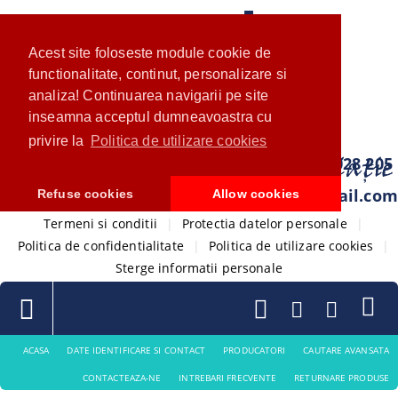
Acest site foloseste module cookie de
functionalitate, continut, personalizare si
analiza! Continuarea navigarii pe site
inseamna acceptul dumneavoastra cu
privire la
Politica de utilizare cookies
0733 028 205
com.ventistore@gmail.com
Refuse cookies
Allow cookies
Termeni si conditii
|
Protectia datelor personale
|
Politica de confidentialitate
|
Politica de utilizare cookies
|
Sterge informatii personale
ACASA
DATE IDENTIFICARE SI CONTACT
PRODUCATORI
CAUTARE AVANSATA
CONTACTEAZA-NE
INTREBARI FRECVENTE
RETURNARE PRODUSE