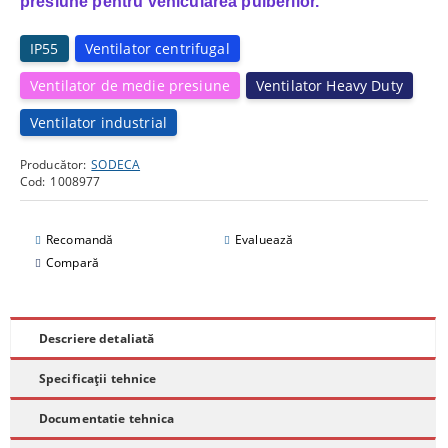
presiune pentru vehicularea pulberilor.
IP55
Ventilator centrifugal
Ventilator de medie presiune
Ventilator Heavy Duty
Ventilator industrial
Producător:
SODECA
Cod:
1008977
Recomandă
Evaluează
Compară
Descriere detaliată
Specificații tehnice
Documentatie tehnica