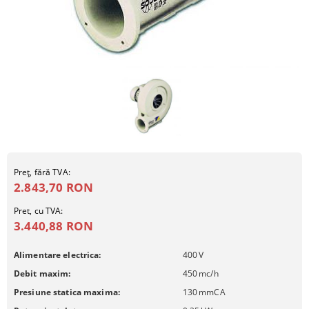
Preţ, fără TVA:
2.843,70 RON
Pret, cu TVA:
3.440,88 RON
Alimentare electrica:
400
V
Debit maxim:
450
mc/h
Presiune statica maxima:
130
mmCA