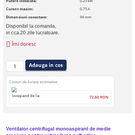
Putere instalata:
0.25
kW
Curent maxim:
0.75
A
Dimensiuni conectare:
94
mm
Disponibil la comanda, 
in cca.20 zile lucratoare.
Îmi doresc
Costuri de livrare estimative
incepand de la:
72,60 RON
Ventilator centrifugal monoaspirant de medie