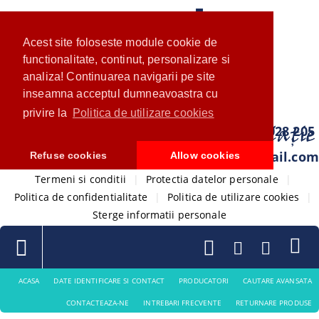
Acest site foloseste module cookie de
functionalitate, continut, personalizare si
analiza! Continuarea navigarii pe site
inseamna acceptul dumneavoastra cu
privire la
Politica de utilizare cookies
0733 028 205
com.ventistore@gmail.com
Refuse cookies
Allow cookies
Termeni si conditii
|
Protectia datelor personale
|
Politica de confidentialitate
|
Politica de utilizare cookies
|
Sterge informatii personale
ACASA
DATE IDENTIFICARE SI CONTACT
PRODUCATORI
CAUTARE AVANSATA
CONTACTEAZA-NE
INTREBARI FRECVENTE
RETURNARE PRODUSE