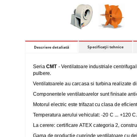
Specificații tehnice
Descriere detaliată
Seria
CMT
- Ventilatoare industriale centrifuga
pulbere.
Ventilatoarele au carcasa si t
urbina realizate di
Componentele ventilatoarelor sunt finisate antic
Motorul electric este trifazat cu clasa de eficien
Temperatura aerului vehiculat: -20 C ... +120 C
La cerere: certificare ATEX categoria 2, constr
​Gama de productie cuprinde ventilatoare cu de