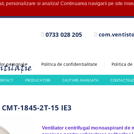
nut, personalizare si analiza! Continuarea navigarii pe site in
0733 028 205
com.ventist
elor personale
|
Politica de confidentialitate
|
Politica de
CONTACT
PRODUCATORI
CAUTARE AVANSATA
CONTACTEAZ
 CMT-1845-2T-15 IE3
Ventilator centrifugal monoaspirant de 