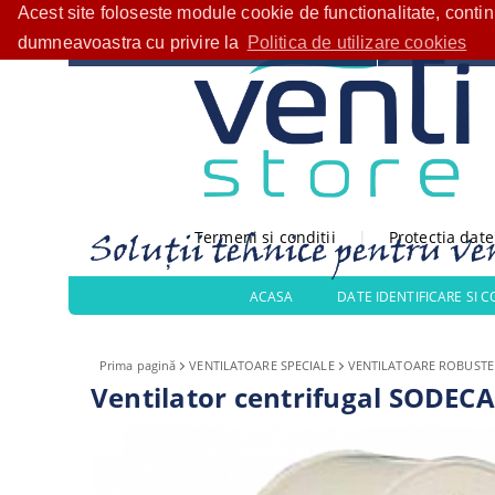
Acest site foloseste module cookie de functionalitate, conti
Bine ați venit!
CATEGORII PRODUSE
dumneavoastra cu privire la
Politica de utilizare cookies
Termeni si conditii
|
Protectia dat
ACASA
DATE IDENTIFICARE SI 
Prima pagină
VENTILATOARE SPECIALE
VENTILATOARE ROBUSTE
Ventilator centrifugal SODECA