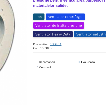
presiune pentru vehicularea pulberilor /
materialelor solide.
IP55
Ventilator centrifugal
Ventilator de inalta presiune
Ventilator Heavy Duty
Ventilator industri
Producător:
SODECA
Cod:
1063055
Recomandă
Evaluează
Compară