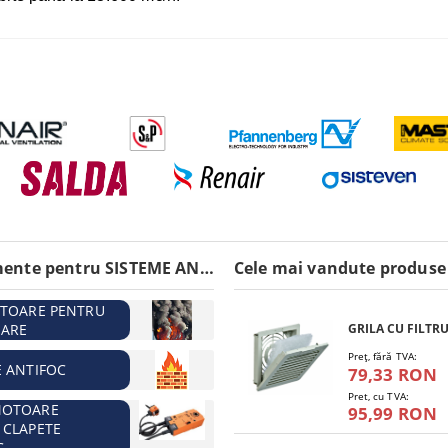
Echipamente pentru SISTEME ANTIINCENDIU
Cele mai vandute produse
ATOARE PENTRU
ARE
Preţ, fără TVA:
E ANTIFOC
79,33 RON
Pret, cu TVA:
MOTOARE
95,99 RON
 CLAPETE
C