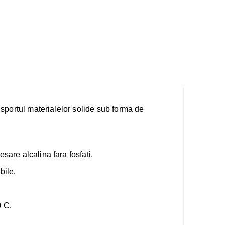
ansportul materialelor solide sub forma de
sare alcalina fara fosfati.
bile.
0 C.