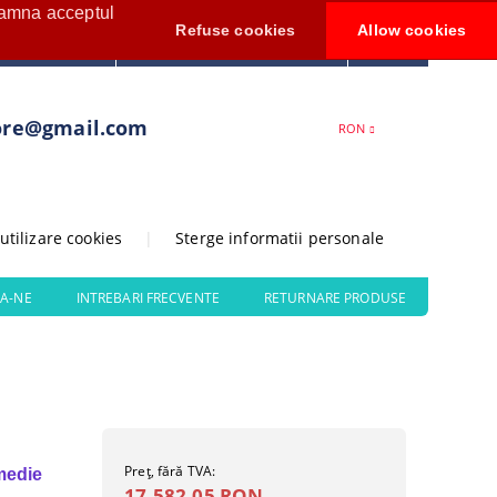
seamna acceptul
Contul meu
Refuse cookies
Allow cookies
0
Creează cont
ore@gmail.com
RON
 utilizare cookies
|
Sterge informatii personale
A-NE
INTREBARI FRECVENTE
RETURNARE PRODUSE
Preţ, fără TVA:
medie
17.582,05 RON