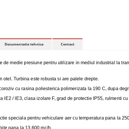
Documentatie tehnica
Contact
le de medie presiune pentru utilizare in mediul industrial la tr
n otel. Turbina este robusta si are palele drepte.
oroziv cu rasina poliesterica polimerizata la 190 C, dupa degre
ta IE2 / IE3, clasa izolare F, grad de protectie IP55, rulmenti cu 
.
uctie speciala pentru vehiculare aer cu temperatura pana la 25
bite pana la 13.600 mc/h.