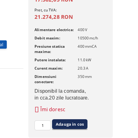
Pret, cu TVA:
21.274,28 RON
Alimentare electrica:
400
V
Debit maxim:
10500
mc/h
al
Presiune statica
400
mmCA
maxima:
Putere instalata:
11.0
kW
Curent maxim:
20.3
A
Dimensiuni
350
mm
conectare:
Disponibil la comanda, 
in cca.20 zile lucratoare.
Îmi doresc