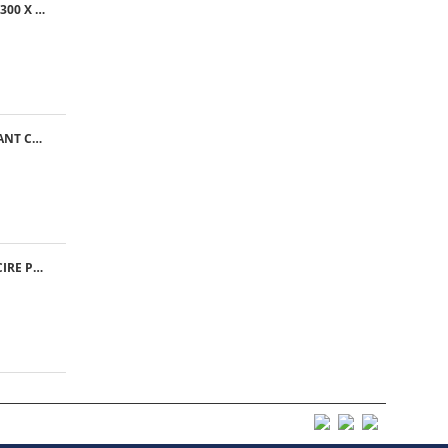
GRILA EXTERNA, 300 X 300 MM
MATERIAL FILTRANT CLASA G4 - RULOU
VENTILATOR RACIRE PFANNENBERG PF 11.000