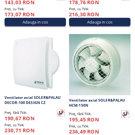
143,03 RON
178,76 RON
Pret, cu TVA:
Pret, cu TVA:
173,07 RON
216,30 RON
Ventilator axial SOLER&PALAU
Ventilator axial SOLER&PALAU
DECOR-100 DESIGN CZ
HCM-150N
Preţ, fără TVA:
Preţ, fără TVA:
190,67 RON
195,45 RON
Pret, cu TVA:
Pret, cu TVA:
230,71 RON
236,49 RON