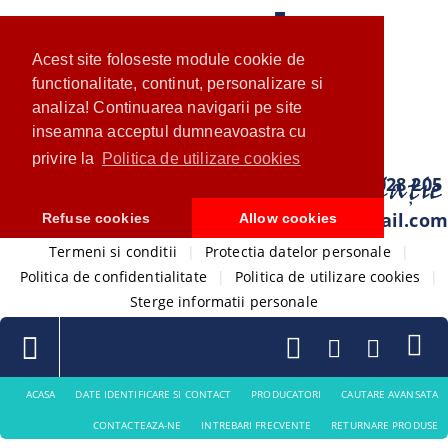
Acest site foloseste module cookie de
functionalitate, continut, personalizare si
analiza! Continuarea navigarii pe site
inseamna acceptul dumneavoastra cu
privire la
Politica de utilizare cookies
0733 028 205
com.ventistore@gmail.com
Refuse cookies
Allow cookies
Termeni si conditii
|
Protectia datelor personale
|
Politica de confidentialitate
|
Politica de utilizare cookies
|
Sterge informatii personale
ACASA
DATE IDENTIFICARE SI CONTACT
PRODUCATORI
CAUTARE AVANSATA
CONTACTEAZA-NE
INTREBARI FRECVENTE
RETURNARE PRODUSE