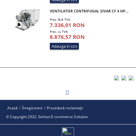
VENTILATOR CENTRIFUGAL SIVAR CF 4 HP 350 T4 INOX
Preţ, fără TVA:
7.336,01 RON
Pret, cu TVA:
8.876,57 RON
Acasă
Înregistrare
Procedură reclamaţii
© Copyright 2022. Seliton E-commerce Solution
GDPR