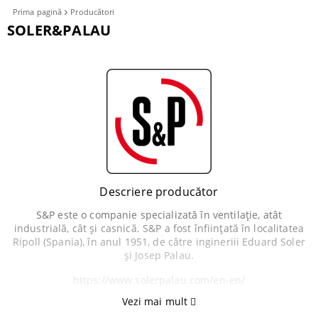
Prima pagină
Producători
SOLER&PALAU
Filtre
Descriere producător
S&P este o companie specializată în ventilaţie, atât
industrială, cât şi casnică. S&P a fost înfiinţată în localitatea
Ripoll (Spania), în anul 1951, de către ingineriii Eduard Soler
şi Josep Palau.
https://www.solerpalau.com/en-en/
Vezi mai mult