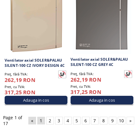
Ventilator axial SOLER&PALAU
Ventilator axial SOLER&PALAU
SILENT-100 CZ GREY 4C
SILENT-100 CZ IVORY DESIGN 4C
Preţ, fără TVA:
Preţ, fără TVA:
262,19 RON
262,19 RON
Pret, cu TVA:
Pret, cu TVA:
317,25 RON
317,25 RON
Page 1 of
«
1
2
3
4
5
6
7
8
9
10
»
17