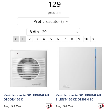
129
produse
«
1
2
3
4
5
6
7
8
9
10
»
Ventilator axial SOLER&PALAU
Ventilator axial SOLER&PALAU
DECOR-100 C
SILENT-100 CZ DESIGN 3C
Preţ, fără TVA:
Preţ, fără TVA: