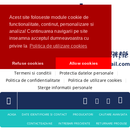
Acest site foloseste module cookie de
functionalitate, continut, personalizare si
analiza! Continuarea navigarii pe site
inseamna acceptul dumneavoastra cu
privire la
Politica de utilizare cookies
0733 028 205
com.ventistore@gmail.com
Refuse cookies
Allow cookies
Termeni si conditii
|
Protectia datelor personale
|
Politica de confidentialitate
|
Politica de utilizare cookies
|
Sterge informatii personale
ACASA
DATE IDENTIFICARE SI CONTACT
PRODUCATORI
CAUTARE AVANSATA
CONTACTEAZA-NE
INTREBARI FRECVENTE
RETURNARE PRODUSE