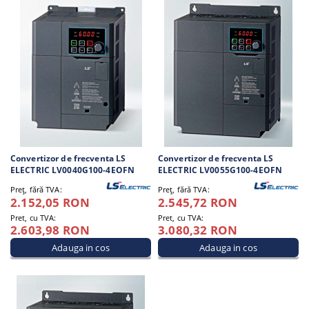
Convertizor de frecventa LS
Convertizor de frecventa LS
ELECTRIC LV0040G100-4EOFN
ELECTRIC LV0055G100-4EOFN
Preţ, fără TVA:
Preţ, fără TVA:
2.152,05 RON
2.545,72 RON
Pret, cu TVA:
Pret, cu TVA:
2.603,98 RON
3.080,32 RON