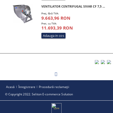
VENTILATOR CENTRIFUGAL SIVAR CF 7,5 HP 450 T4
Preţ, fără TVA:
9.663,96 RON
Pret, cu TVA:
11.693,39 RON
Acasă
Înregistrare
Procedură reclamaţii
© Copyright 2022. Seliton E-commerce Solution
GDPR