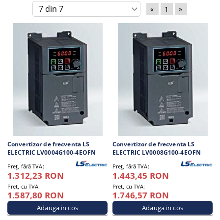
«
1
»
Convertizor de frecventa LS
Convertizor de frecventa LS
ELECTRIC LV0004G100-4EOFN
ELECTRIC LV0008G100-4EOFN
Preţ, fără TVA:
Preţ, fără TVA:
1.312,23 RON
1.443,45 RON
Pret, cu TVA:
Pret, cu TVA:
1.587,80 RON
1.746,57 RON