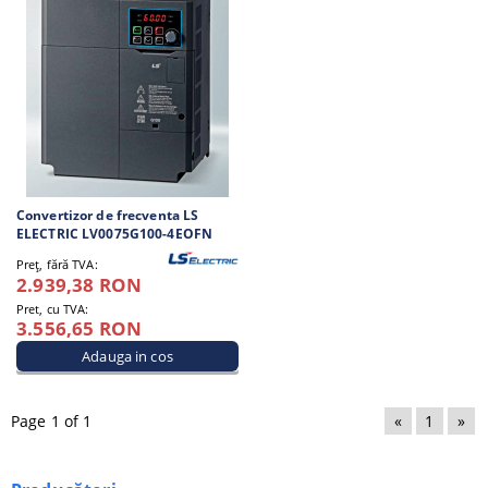
Convertizor de frecventa LS
ELECTRIC LV0075G100-4EOFN
Preţ, fără TVA:
2.939,38 RON
Pret, cu TVA:
3.556,65 RON
Page 1 of 1
«
1
»