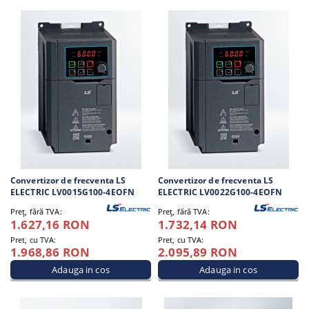
Convertizor de frecventa LS
Convertizor de frecventa LS
ELECTRIC LV0015G100-4EOFN
ELECTRIC LV0022G100-4EOFN
Preţ, fără TVA:
Preţ, fără TVA:
1.627,16 RON
1.732,14 RON
Pret, cu TVA:
Pret, cu TVA:
1.968,86 RON
2.095,89 RON