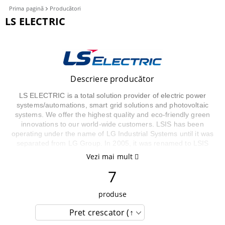
Prima pagină
Producători
LS ELECTRIC
Filtre
Descriere producător
LS ELECTRIC is a total solution provider of electric power
systems/automations, smart grid solutions and photovoltaic
systems. We offer the highest quality and eco-friendly green
innovations to our world-wide customers. LSIS has been
operating under the name of LG Industrial Systems until it was
separated from LG Group. In 2005, it was renamed to LSIS
under LS Group and in 2020 renamed to LS ELECTRIC Co.,
Vezi mai mult
Ltd.
7
https://www.ls-electric.com/
produse