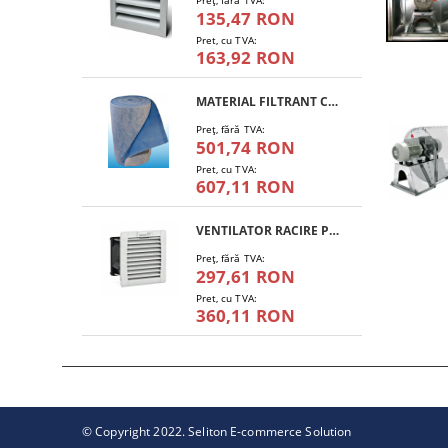
Preţ, fără TVA:
135,47 RON
Pret, cu TVA:
163,92 RON
MATERIAL FILTRANT CLASA G4 - RULOU
Preţ, fără TVA:
501,74 RON
Pret, cu TVA:
607,11 RON
VENTILATOR RACIRE PFANNENBERG PF 11.000
Preţ, fără TVA:
297,61 RON
Pret, cu TVA:
360,11 RON
© Copyright 2022. Seliton E-commerce Solution