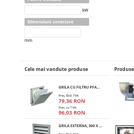
kW
Dimensiuni conectare
mm
Cele mai vandute produse
Produse
GRILA CU FILTRU PFANNENBERG PFA 10.000
Preţ, fără TVA:
79,36 RON
Pret, cu TVA:
96,03 RON
GRILA EXTERNA, 300 X 300 MM