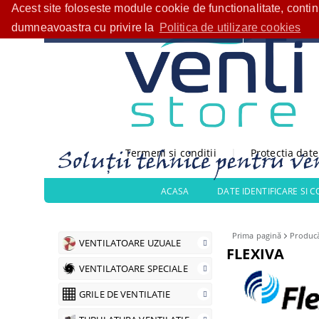
Acest site foloseste module cookie de functionalitate, conti
Bine ați venit!
CATEGORII PRODUSE
dumneavoastra cu privire la
Politica de utilizare cookies
Termeni si conditii
|
Protectia dat
ACASA
DATE IDENTIFICARE SI 
Prima pagină
Producă
VENTILATOARE UZUALE
FLEXIVA
VENTILATOARE SPECIALE
GRILE DE VENTILATIE