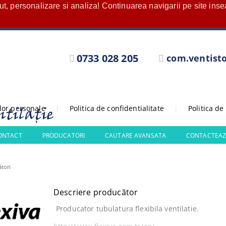
nut, personalizare si analiza! Continuarea navigarii pe site in
0733 028 205
com.ventist
elor personale
|
Politica de confidentialitate
|
Politica de
CONTACT
PRODUCATORI
CAUTARE AVANSATA
CONTACTEAZ
tori
Descriere producător
Producator tubulatura flexibila ventilatie.