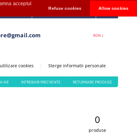
seamna acceptul
Contul meu
Refuse cookies
Allow cookies
0
Creează cont
ore@gmail.com
RON
 utilizare cookies
|
Sterge informatii personale
A-NE
INTREBARI FRECVENTE
RETURNARE PRODUSE
0
produse