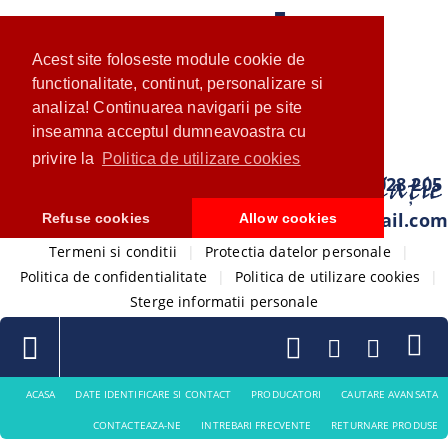
Acest site foloseste module cookie de
functionalitate, continut, personalizare si
analiza! Continuarea navigarii pe site
inseamna acceptul dumneavoastra cu
privire la
Politica de utilizare cookies
0733 028 205
com.ventistore@gmail.com
Refuse cookies
Allow cookies
Termeni si conditii
|
Protectia datelor personale
|
Politica de confidentialitate
|
Politica de utilizare cookies
|
Sterge informatii personale
ACASA
DATE IDENTIFICARE SI CONTACT
PRODUCATORI
CAUTARE AVANSATA
CONTACTEAZA-NE
INTREBARI FRECVENTE
RETURNARE PRODUSE