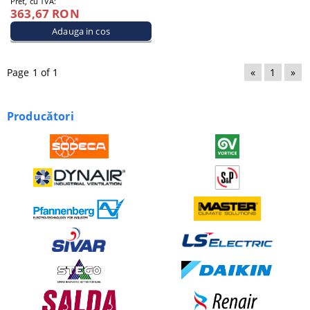
Pret, cu TVA:
363,67 RON
Page 1 of 1
«
1
»
Producători