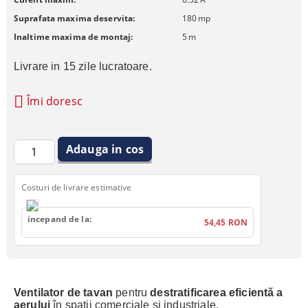
Suprafata maxima deservita:
180
mp
Inaltime maxima de montaj:
5
m
Livrare in 15 zile lucratoare.
Îmi doresc
Costuri de livrare estimative
incepand de la:
54,45 RON
Ventilator de tavan
pentru
destratificarea eficientă a
aerului
în spații comerciale și industriale.