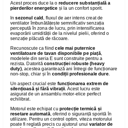
Acest proces duce la o
reducere substanțială a
pierderilor energetice
și la un confort sporit.
In
sezonul cald
, fluxul de aer intens creat de
ventilator îmbunătățește semnificativ senzația
percepută în zona de lucru, prin intensificarea
evaporării umidității de la nivelul pielii, oferind o
senzație plăcută de răcoare.
Recunoscute ca fiind
cele mai puternice
ventilatoare de tavan disponibile pe piață
,
modelele din seria E sunt construite pentru a
rezista. Datorită
construcției robuste (heavy
duty)
, acestea garantează ani întregi de funcționare
non-stop, chiar și în
condiții profesionale dure
.
Un aspect crucial este
funcționarea extrem de
silențioasă și fără vibrații
. Acest lucru este
asigurat de un ansamblu motor-elice perfect
echilibrat.
Motorul este echipat cu
protecție termică și
resetare automată
, oferind o siguranță sporită în
utilizare. Pentru un control optim, viteza motorului
poate fi reglată precis cu ajutorul unui
variator de