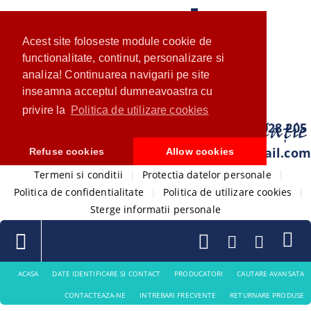
Acest site foloseste module cookie de
functionalitate, continut, personalizare si
analiza! Continuarea navigarii pe site
inseamna acceptul dumneavoastra cu
privire la
Politica de utilizare cookies
0733 028 205
com.ventistore@gmail.com
Refuse cookies
Allow cookies
Termeni si conditii
|
Protectia datelor personale
|
Politica de confidentialitate
|
Politica de utilizare cookies
|
Sterge informatii personale
ACASA
DATE IDENTIFICARE SI CONTACT
PRODUCATORI
CAUTARE AVANSATA
CONTACTEAZA-NE
INTREBARI FRECVENTE
RETURNARE PRODUSE