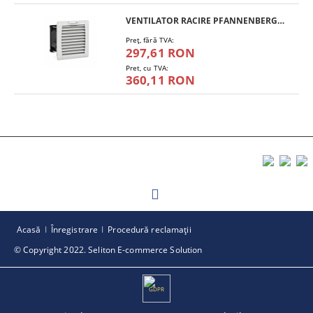
VENTILATOR RACIRE PFANNENBERG PF 11.000
Preţ, fără TVA:
297,61 RON
Pret, cu TVA:
360,11 RON
Acasă
Înregistrare
Procedură reclamaţii
© Copyright 2022. Seliton E-commerce Solution
GDPR