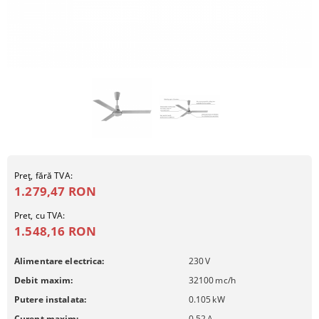
Preţ, fără TVA:
1.279,47 RON
Pret, cu TVA:
1.548,16 RON
Alimentare electrica:
230
V
Debit maxim:
32100
mc/h
Putere instalata:
0.105
kW
Curent maxim:
0.52
A