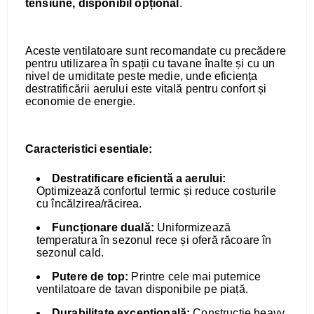
tensiune, disponibil opțional
.
Aceste ventilatoare sunt recomandate cu precădere
pentru utilizarea în spații cu tavane înalte și cu un
nivel de umiditate peste medie, unde eficiența
destratificării aerului este vitală pentru confort și
economie de energie.
Caracteristici esentiale:
Destratificare eficientă a aerului:
Optimizează confortul termic și reduce costurile
cu încălzirea/răcirea.
Funcționare duală:
Uniformizează
temperatura în sezonul rece și oferă răcoare în
sezonul cald.
Putere de top:
Printre cele mai puternice
ventilatoare de tavan disponibile pe piață.
Durabilitate excepțională:
Construcție heavy