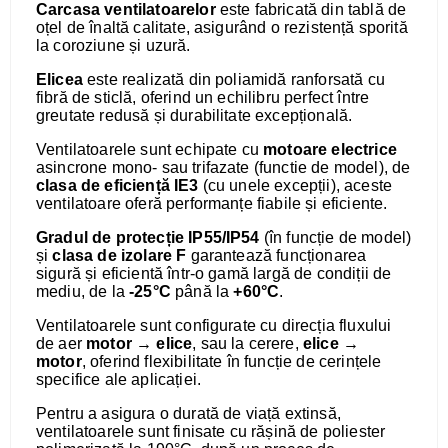
Carcasa ventilatoarelor
este fabricată din tablă de
oțel de înaltă calitate, asigurând o rezistență sporită
la coroziune și uzură.
Elicea
este realizată din poliamidă ranforsată cu
fibră de sticlă, oferind un echilibru perfect între
greutate redusă și durabilitate excepțională.
Ventilatoarele sunt echipate cu
motoare electrice
asincrone mono- sau trifazate (functie de model), de
clasa de eficiență IE3
(cu unele excepții), aceste
ventilatoare oferă performanțe fiabile și eficiente.
Gradul de protecție
IP55/IP54
(în funcție de model)
și
clasa de izolare F
garantează funcționarea
sigură și eficientă într-o gamă largă de condiții de
mediu, de la
-25°C
până la
+60°C
.
Ventilatoarele sunt configurate cu direcția fluxului
de aer
motor → elice
, sau la cerere,
elice →
motor
, oferind flexibilitate în funcție de cerințele
specifice ale aplicației.
Pentru a asigura o durată de viață extinsă,
ventilatoarele sunt finisate cu rășină de poliester