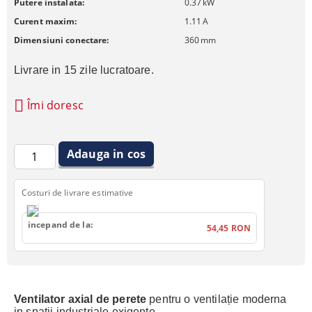
Putere instalata:
0.37
kW
Curent maxim:
1.11
A
Dimensiuni conectare:
360
mm
Livrare in 15 zile lucratoare.
Îmi doresc
Costuri de livrare estimative
incepand de la:
54,45 RON
Ventilator axial de perete
pentru o ventilație moderna
in spatii industriale exigente.