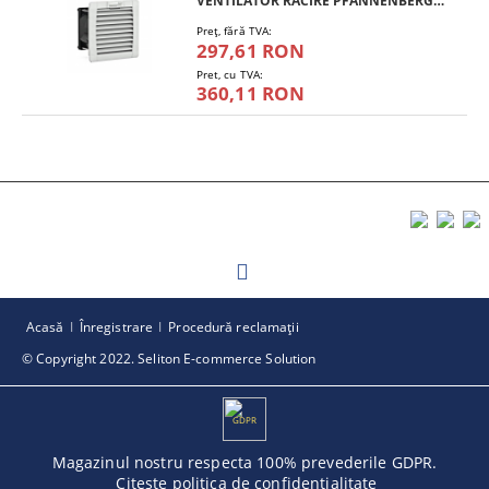
VENTILATOR RACIRE PFANNENBERG PF 11.000
Preţ, fără TVA:
297,61 RON
Pret, cu TVA:
360,11 RON
Acasă
Înregistrare
Procedură reclamaţii
© Copyright 2022. Seliton E-commerce Solution
GDPR
Magazinul nostru respecta 100% prevederile GDPR.
Citeste politica de confidentialitate