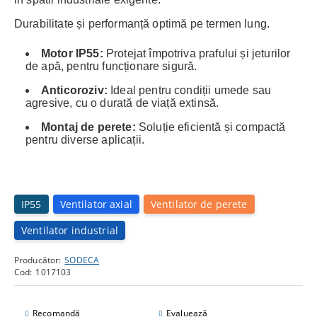
Durabilitate și performanță optimă pe termen lung.
Motor IP55:
Protejat împotriva prafului și jeturilor
de apă, pentru funcționare sigură.
Anticoroziv:
Ideal pentru condiții umede sau
agresive, cu o durată de viață extinsă.
Montaj de perete:
Soluție eficientă și compactă
pentru diverse aplicații.
IP55
Ventilator axial
Ventilator de perete
Ventilator industrial
Producător:
SODECA
Cod:
1017103
Recomandă
Evaluează