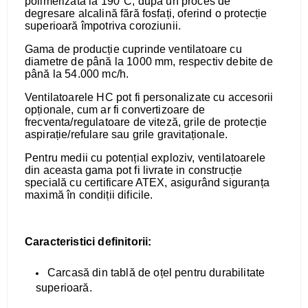
polimerizată la 190°C, după un proces de
degresare alcalină fără fosfați, oferind o protecție
superioară împotriva coroziunii.
Gama de producție cuprinde ventilatoare cu
diametre de până la 1000 mm, respectiv debite de
până la 54.000 mc/h.
Ventilatoarele HC pot fi personalizate cu accesorii
opționale, cum ar fi convertizoare de
frecventa/regulatoare de viteză, grile de protecție
aspirație/refulare sau grile gravitaționale.
Pentru medii cu potențial exploziv, ventilatoarele
din aceasta gama pot fi livrate in construcție
specială cu certificare ATEX, asigurând siguranța
maximă în condiții dificile.
Caracteristici definitorii:
Carcasă din tablă de oțel pentru durabilitate
superioară.