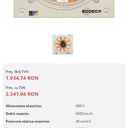
Preţ, fără TVA:
1.934,74 RON
Pret, cu TVA:
2.341,04 RON
Alimentare electrica:
400
V
Debit maxim:
6050
mc/h
Presiune statica maxima:
30
mmCA