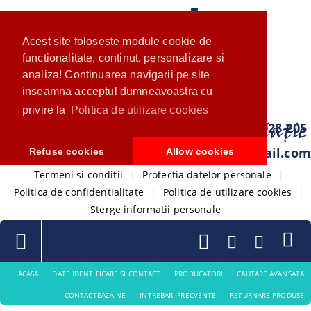
Acest site foloseste module cookie de
functionalitate, continut, personalizare si
analiza! Continuarea navigarii pe site
inseamna acceptul dumneavoastra cu
privire la
Politica de utilizare cookies
0733 028 205
com.ventistore@gmail.com
Refuse cookies
Allow cookies
Termeni si conditii
|
Protectia datelor personale
|
Politica de confidentialitate
|
Politica de utilizare cookies
|
Sterge informatii personale
ACASA
DATE IDENTIFICARE SI CONTACT
PRODUCATORI
CAUTARE AVANSATA
CONTACTEAZA-NE
INTREBARI FRECVENTE
RETURNARE PRODUSE