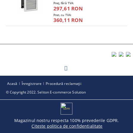
Preţ, fără TVA:
297,61 RON
Pret, cu TVA:
360,11 RON
Acasă
Înregistrare
Procedură reclamaţii
© Copyright 2022. Seliton E-commerce Solution
GDPR
Magazinul nostru respecta 100% prevederile GDPR.
Citeste politica de confidentialitate