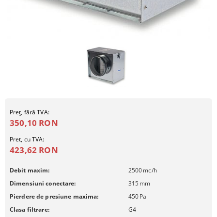
Preţ, fără TVA:
350,10 RON
Pret, cu TVA:
423,62 RON
Debit maxim:
2500
mc/h
Dimensiuni conectare:
315
mm
Pierdere de presiune maxima:
450
Pa
Clasa filtrare:
G4