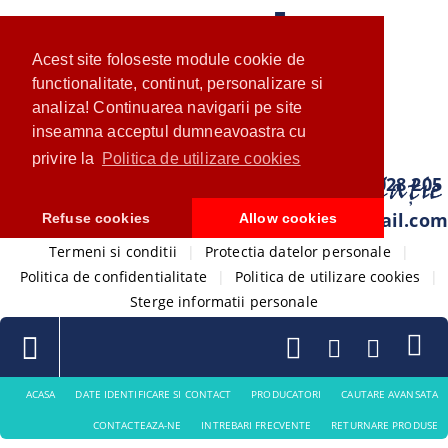
Acest site foloseste module cookie de
functionalitate, continut, personalizare si
analiza! Continuarea navigarii pe site
inseamna acceptul dumneavoastra cu
privire la
Politica de utilizare cookies
0733 028 205
com.ventistore@gmail.com
Refuse cookies
Allow cookies
Termeni si conditii
|
Protectia datelor personale
|
Politica de confidentialitate
|
Politica de utilizare cookies
|
Sterge informatii personale
ACASA
DATE IDENTIFICARE SI CONTACT
PRODUCATORI
CAUTARE AVANSATA
CONTACTEAZA-NE
INTREBARI FRECVENTE
RETURNARE PRODUSE