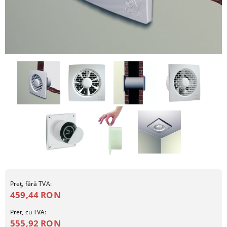
Preţ, fără TVA:
459,44 RON
Pret, cu TVA:
555,92 RON