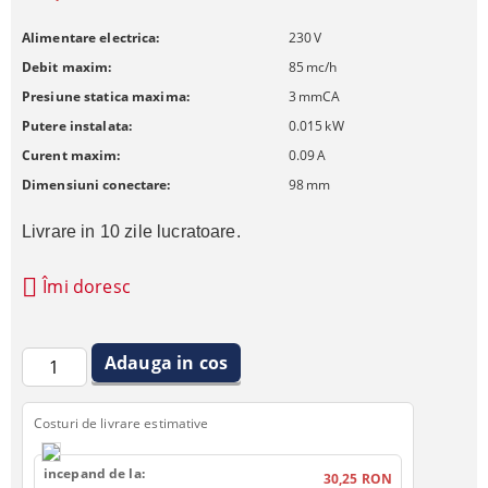
Alimentare electrica:
230
V
Debit maxim:
85
mc/h
Presiune statica maxima:
3
mmCA
Putere instalata:
0.015
kW
Curent maxim:
0.09
A
Dimensiuni conectare:
98
mm
Livrare in 10 zile lucratoare.
Îmi doresc
Costuri de livrare estimative
incepand de la:
30,25 RON