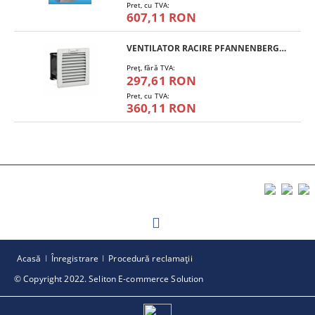
Pret, cu TVA:
607,11 RON
VENTILATOR RACIRE PFANNENBERG PF 11.000
Preţ, fără TVA:
297,61 RON
Pret, cu TVA:
360,11 RON
Acasă
Înregistrare
Procedură reclamaţii
© Copyright 2022. Seliton E-commerce Solution