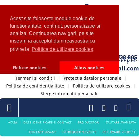
Acest site foloseste module cookie de
functionalitate, continut, personalizare si
analiza! Continuarea navigarii pe site
inseamna acceptul dumneavoastra cu
privire la
Politica de utilizare cookies
0733 028 205
com.ventistore@gmail.com
Refuse cookies
Allow cookies
Termeni si conditii
|
Protectia datelor personale
|
Politica de confidentialitate
|
Politica de utilizare cookies
|
Sterge informatii personale
ACASA
DATE IDENTIFICARE SI CONTACT
PRODUCATORI
CAUTARE AVANSATA
CONTACTEAZA-NE
INTREBARI FRECVENTE
RETURNARE PRODUSE