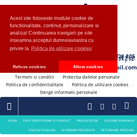
Acest site foloseste module cookie de
functionalitate, continut, personalizare si
analiza! Continuarea navigarii pe site
inseamna acceptul dumneavoastra cu
privire la
Politica de utilizare cookies
0733 028 205
com.ventistore@gmail.com
Refuse cookies
Allow cookies
Termeni si conditii
|
Protectia datelor personale
|
Politica de confidentialitate
|
Politica de utilizare cookies
|
Sterge informatii personale
ACASA
DATE IDENTIFICARE SI CONTACT
PRODUCATORI
CAUTARE AVANSATA
CONTACTEAZA-NE
INTREBARI FRECVENTE
RETURNARE PRODUSE