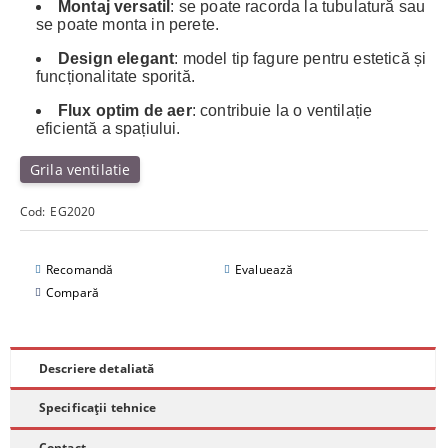
Montaj versatil
: se poate racorda la tubulatură sau
se poate monta in perete.
Design elegant
: model tip fagure pentru estetică și
funcționalitate sporită.
Flux optim de aer
: contribuie la o ventilație
eficientă a spațiului.
Grila ventilatie
Cod:
EG2020
Recomandă
Evaluează
Compară
Descriere detaliată
Specificații tehnice
Contact