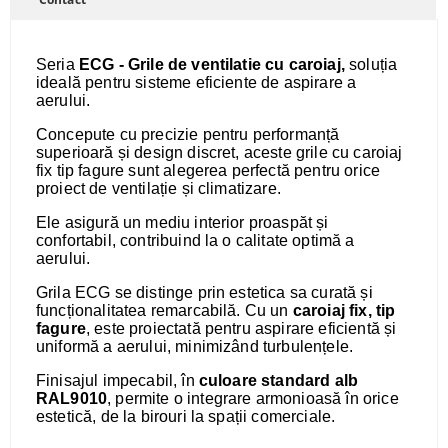
Seria
ECG - Grile de ventilatie cu caroiaj,
soluția
ideală pentru sisteme eficiente de aspirare a
aerului.
Concepute cu precizie pentru performanță
superioară și design discret, aceste grile cu caroiaj
fix tip fagure sunt alegerea perfectă pentru orice
proiect de ventilație și climatizare.
Ele asigură un mediu interior proaspăt și
confortabil, contribuind la o calitate optimă a
aerului.
Grila ECG se distinge prin estetica sa curată și
funcționalitatea remarcabilă. Cu un
caroiaj fix, tip
fagure
, este proiectată pentru aspirare eficientă și
uniformă a aerului, minimizând turbulențele.
Finisajul impecabil, în
culoare standard alb
RAL9010
, permite o integrare armonioasă în orice
estetică, de la birouri la spații comerciale.