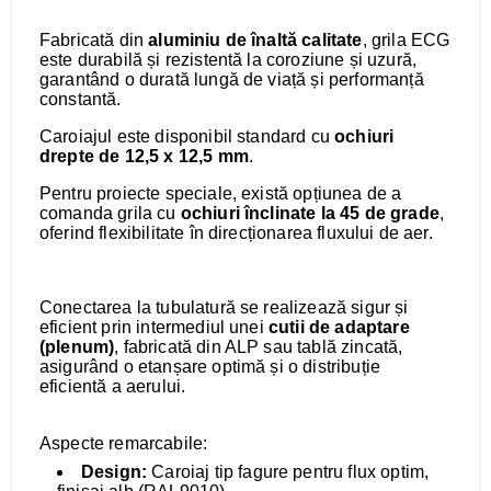
Fabricată din
aluminiu de înaltă calitate
, grila ECG
este durabilă și rezistentă la coroziune și uzură,
garantând o durată lungă de viață și performanță
constantă.
Caroiajul este disponibil standard cu
ochiuri
drepte de 12,5 x 12,5 mm
.
Pentru proiecte speciale, există opțiunea de a
comanda grila cu
ochiuri înclinate la 45 de grade
,
oferind flexibilitate în direcționarea fluxului de aer.
Conectarea la tubulatură se realizează sigur și
eficient prin intermediul unei
cutii de adaptare
(plenum)
, fabricată din ALP sau tablă zincată,
asigurând o etanșare optimă și o distribuție
eficientă a aerului.
Aspecte remarcabile:
Design:
Caroiaj tip fagure pentru flux optim,