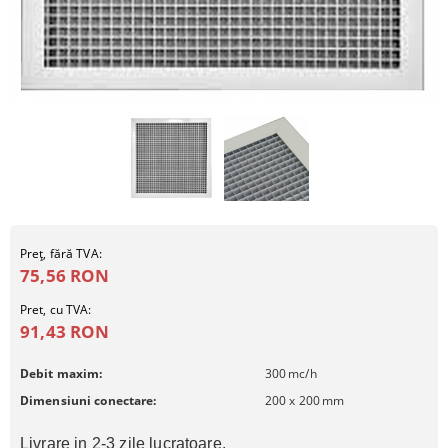
Preţ, fără TVA:
75,56 RON
Pret, cu TVA:
91,43 RON
Debit maxim:
300
mc/h
Dimensiuni conectare:
200 x 200
mm
Livrare in 2-3 zile lucratoare.