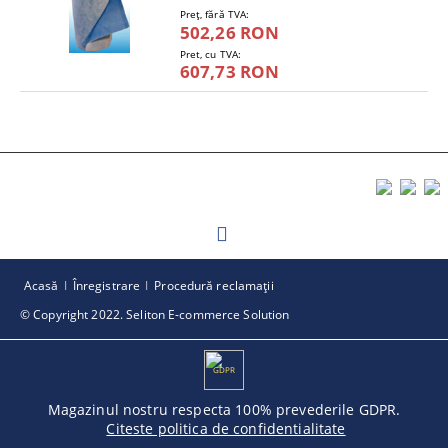
Preţ, fără TVA:
502,26 RON
Pret, cu TVA:
607,73 RON
Acasă
Înregistrare
Procedură reclamaţii
© Copyright 2022. Seliton E-commerce Solution
GDPR
Magazinul nostru respecta 100% prevederile GDPR.
Citeste politica de confidentialitate