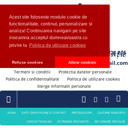
Acest site foloseste module cookie de
functionalitate, continut, personalizare si
analiza! Continuarea navigarii pe site
inseamna acceptul dumneavoastra cu
privire la
Politica de utilizare cookies
0733 028 205
com.ventistore@gmail.com
Refuse cookies
Allow cookies
Termeni si conditii
|
Protectia datelor personale
|
Politica de confidentialitate
|
Politica de utilizare cookies
|
Sterge informatii personale
ACASA
DATE IDENTIFICARE SI CONTACT
PRODUCATORI
CAUTARE AVANSATA
CONTACTEAZA-NE
INTREBARI FRECVENTE
RETURNARE PRODUSE