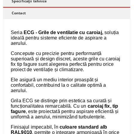
Specificații tehnice
Contact
Seria
ECG - Grile de ventilatie cu caroiaj,
soluția
ideală pentru sisteme eficiente de aspirare a
aerului.
Concepute cu precizie pentru performanță
superioară și design discret, aceste grile cu caroiaj
fix tip fagure sunt alegerea perfectă pentru orice
proiect de ventilație și climatizare.
Ele asigură un mediu interior proaspăt și
confortabil, contribuind la o calitate optimă a
aerului.
Grila ECG se distinge prin estetica sa curată și
funcționalitatea remarcabilă. Cu un
caroiaj fix, tip
fagure
, este proiectată pentru aspirare eficientă și
uniformă a aerului, minimizând turbulențele.
Finisajul impecabil, în
culoare standard alb
RAL9010
, permite o integrare armonioasă în orice