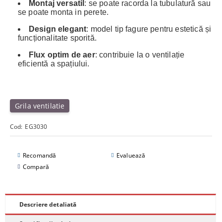
Montaj versatil
: se poate racorda la tubulatură sau
se poate monta in perete.
Design elegant
: model tip fagure pentru estetică și
funcționalitate sporită.
Flux optim de aer
: contribuie la o ventilație
eficientă a spațiului.
Grila ventilatie
Cod:
EG3030
Recomandă
Evaluează
Compară
Descriere detaliată