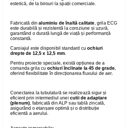
estetică, de la birouri la spații comerciale.
Fabricată din
aluminiu de înaltă calitate
, grila ECG
este durabilă și rezistentă la coroziune și uzură,
garantând o durată lungă de viață și performanță
constantă.
Caroiajul este disponibil standard cu
ochiuri
drepte de 12,5 x 12,5 mm
.
Pentru proiecte speciale, există opțiunea de a
comanda grila cu
ochiuri înclinate la 45 de grade
,
oferind flexibilitate în direcționarea fluxului de aer.
Conectarea la tubulatură se realizează sigur și
eficient prin intermediul unei
cutii de adaptare
(plenum)
, fabricată din ALP sau tablă zincată,
asigurând o etanșare optimă și o distribuție
eficientă a aerului.