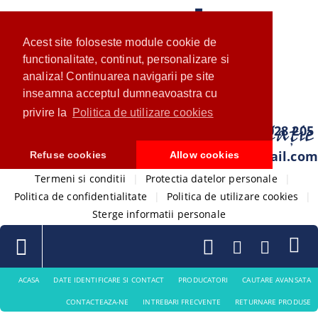
Acest site foloseste module cookie de
functionalitate, continut, personalizare si
analiza! Continuarea navigarii pe site
inseamna acceptul dumneavoastra cu
privire la
Politica de utilizare cookies
0733 028 205
com.ventistore@gmail.com
Refuse cookies
Allow cookies
Termeni si conditii
|
Protectia datelor personale
|
Politica de confidentialitate
|
Politica de utilizare cookies
|
Sterge informatii personale
ACASA
DATE IDENTIFICARE SI CONTACT
PRODUCATORI
CAUTARE AVANSATA
CONTACTEAZA-NE
INTREBARI FRECVENTE
RETURNARE PRODUSE