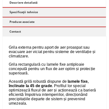
Descriere detaliată
Specificații tehnice
Produse asociate
Contact
Grila externa pentru aport de aer proaspat sau
evacuare aer viciat pentru sisteme de ventilație și
climatizare.
Grila rectangulară cu lamele fixe antiploaie
concepută pentru un flux de aer optim și protecție
superioară.
Această grilă robustă dispune de
lamele fixe,
înclinate la 45 de grade
. Profilul lor special
optimizează fluxul de aer și acționează ca barieră
eficientă împotriva intemperiilor, direcționând
precipitațiile departe de sistem și prevenind
umezeala.