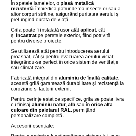
În spatele lamelelor, o
plasă metalică
rezistentă
împiedică pătrunderea insectelor sau a
altor corpuri străine, asigurând puritatea aerului și
prelungind durata de viață.
Grila poate fi instalată ușor atât
aplicat,
cât
și
încastrat
pe peretele exterior, fiind potrivită
pentru diverse proiecte.
Se utilizează atât pentru introducerea aerului
proaspăt, cât și pentru evacuarea aerului viciat,
integrându-se perfect în orice sistem de ventilație
sau climatizare.
Fabricată integral din
aluminiu de înaltă calitate
,
această grilă garantează durabilitate și rezistență la
coroziune și factorii externi.
Pentru cerințe estetice specifice, grila se poate livra
cu finisaj
aluminiu natur
,
alb
sau în
orice alta
culoare din paletarul RAL,
permițând
personalizare completă.
Accesorii esențiale: