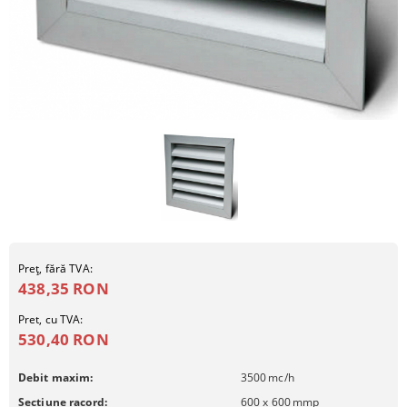
Preţ, fără TVA:
438,35 RON
Pret, cu TVA:
530,40 RON
Debit maxim:
3500
mc/h
Sectiune racord:
600 x 600
mmp