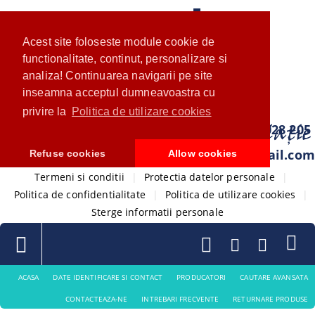
Acest site foloseste module cookie de
functionalitate, continut, personalizare si
analiza! Continuarea navigarii pe site
inseamna acceptul dumneavoastra cu
privire la
Politica de utilizare cookies
0733 028 205
com.ventistore@gmail.com
Refuse cookies
Allow cookies
Termeni si conditii
|
Protectia datelor personale
|
Politica de confidentialitate
|
Politica de utilizare cookies
|
Sterge informatii personale
ACASA
DATE IDENTIFICARE SI CONTACT
PRODUCATORI
CAUTARE AVANSATA
CONTACTEAZA-NE
INTREBARI FRECVENTE
RETURNARE PRODUSE