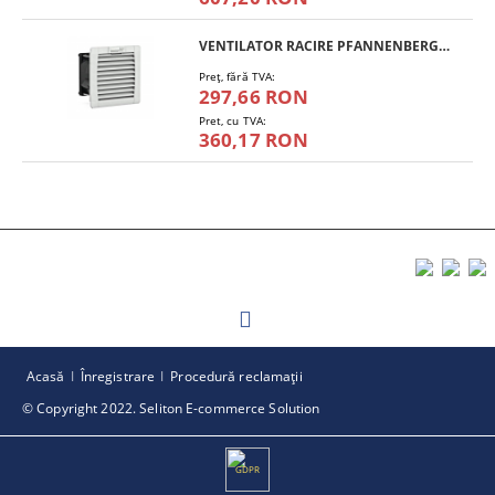
VENTILATOR RACIRE PFANNENBERG PF 11.000
Preţ, fără TVA:
297,66 RON
Pret, cu TVA:
360,17 RON
Acasă
Înregistrare
Procedură reclamaţii
© Copyright 2022. Seliton E-commerce Solution
GDPR