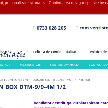
nut, personalizare si analiza! Continuarea navigarii pe site in
0733 028 205
com.ventist
elor personale
|
Politica de confidentialitate
|
Politica de
CONTACT
PRODUCATORI
CAUTARE AVANSATA
CONTACTEAZ
ATII COMERCIALE
VENTILATOARE CENTRIFUGALE - MONTAJ INTERIOR
VEN BOX DTM-9/9-4M 1/2
Ventilator centrifugal dubluaspirant car