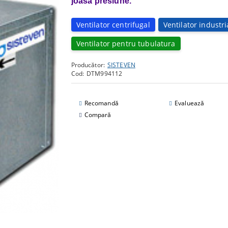
joasa presiune.
Ventilator centrifugal
Ventilator industri
Ventilator pentru tubulatura
Producător:
SISTEVEN
Cod:
DTM994112
Recomandă
Evaluează
Compară