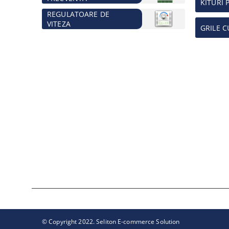
KITURI 
REGULATOARE DE
VITEZA
GRILE C
© Copyright 2022. Seliton E-commerce Solution