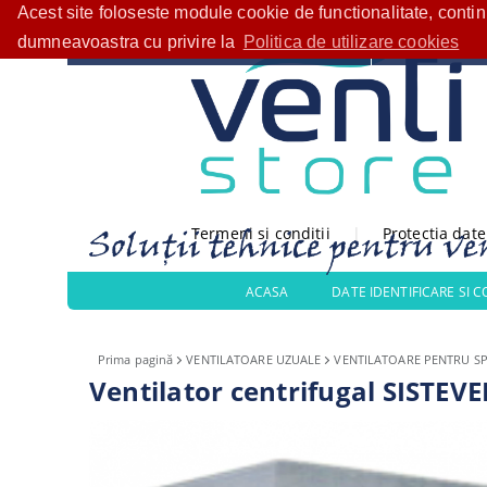
Acest site foloseste module cookie de functionalitate, conti
Bine ați venit!
CATEGORII PRODUSE
dumneavoastra cu privire la
Politica de utilizare cookies
Termeni si conditii
|
Protectia dat
ACASA
DATE IDENTIFICARE SI 
Prima pagină
VENTILATOARE UZUALE
VENTILATOARE PENTRU SP
Ventilator centrifugal SISTE