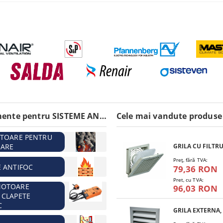
Echipamente pentru SISTEME ANTIINCENDIU
Cele mai vandute produse
ATOARE PENTRU
ARE
Preţ, fără TVA:
E ANTIFOC
79,36 RON
Pret, cu TVA:
MOTOARE
96,03 RON
 CLAPETE
C