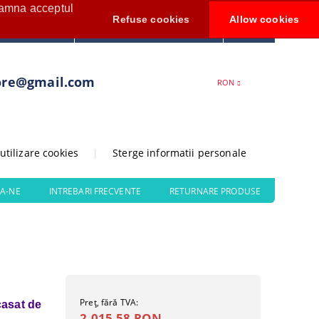
seamna acceptul
Contul meu
Refuse cookies
Allow cookies
0
Creează cont
ore@gmail.com
RON
 utilizare cookies
|
Sterge informatii personale
A-NE
INTREBARI FRECVENTE
RETURNARE PRODUSE
Preţ, fără TVA:
casat de
2.015,58 RON