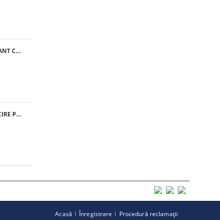
MATERIAL FILTRANT CLASA G4 - RULOU
VENTILATOR RACIRE PFANNENBERG PF 11.000
Acasă
Înregistrare
Procedură reclamaţii