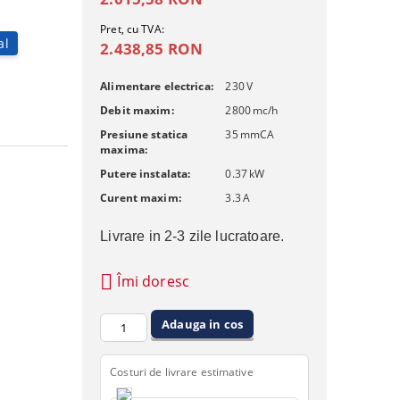
Pret, cu TVA:
al
2.438,85 RON
Alimentare electrica:
230
V
Debit maxim:
2800
mc/h
Presiune statica
35
mmCA
maxima:
Putere instalata:
0.37
kW
Curent maxim:
3.3
A
Livrare in 2-3 zile lucratoare.
Îmi doresc
Costuri de livrare estimative