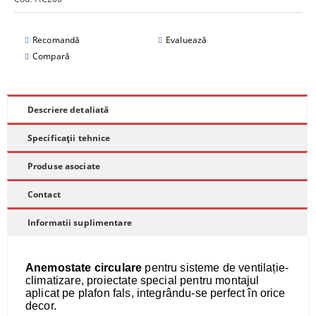
Recomandă
Evaluează
Compară
Descriere detaliată
Specificații tehnice
Produse asociate
Contact
Informatii suplimentare
Anemostate circulare
pentru sisteme de ventilație-
climatizare, proiectate special pentru montajul
aplicat pe plafon fals, integrându-se perfect în orice
decor.