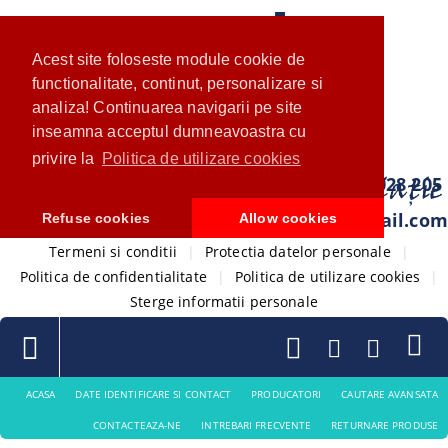
Acest site foloseste module cookie de
functionalitate, continut, personalizare si
analiza! Continuarea navigarii pe site
inseamna acceptul dumneavoastra cu
privire la
Politica de utilizare cookies
0733 028 205
com.ventistore@gmail.com
Refuse cookies
Allow cookies
Termeni si conditii
|
Protectia datelor personale
|
Politica de confidentialitate
|
Politica de utilizare cookies
|
Sterge informatii personale
ACASA
DATE IDENTIFICARE SI CONTACT
PRODUCATORI
CAUTARE AVANSATA
CONTACTEAZA-NE
INTREBARI FRECVENTE
RETURNARE PRODUSE