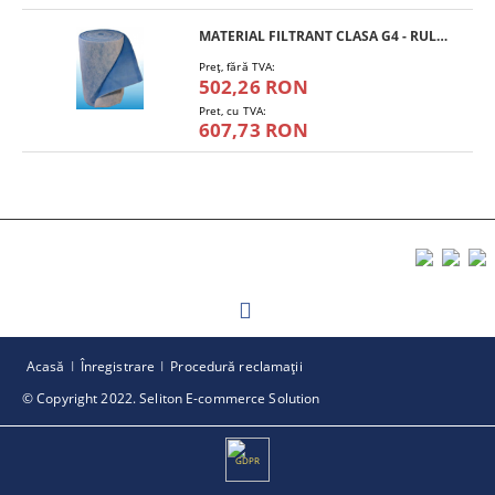
MATERIAL FILTRANT CLASA G4 - RULOU
Preţ, fără TVA:
502,26 RON
Pret, cu TVA:
607,73 RON
Acasă
Înregistrare
Procedură reclamaţii
© Copyright 2022. Seliton E-commerce Solution
GDPR