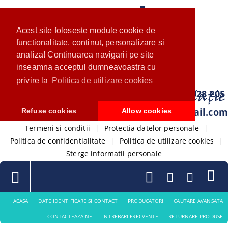
Acest site foloseste module cookie de
functionalitate, continut, personalizare si
analiza! Continuarea navigarii pe site
inseamna acceptul dumneavoastra cu
privire la
Politica de utilizare cookies
0733 028 205
com.ventistore@gmail.com
Refuse cookies
Allow cookies
Termeni si conditii
|
Protectia datelor personale
|
Politica de confidentialitate
|
Politica de utilizare cookies
|
Sterge informatii personale
ACASA
DATE IDENTIFICARE SI CONTACT
PRODUCATORI
CAUTARE AVANSATA
CONTACTEAZA-NE
INTREBARI FRECVENTE
RETURNARE PRODUSE