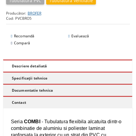
Tubulatura PVC
Tubulatura ventilatie
Producător:
BROFER
Cod:
PVCBRO5
Recomandă
Evaluează
Compară
Descriere detaliată
Specificații tehnice
Documentatie tehnica
Contact
Seria
COMBI
- Tubulatura flexibila alcatuita dintr-o
combinatie de aluminiu si poliester laminat
ranforsata la exterior cu un strat din PVC cu