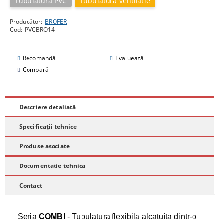
Tubulatura PVC
Tubulatura ventilatie
Producător:
BROFER
Cod:
PVCBRO14
Recomandă
Evaluează
Compară
Descriere detaliată
Specificații tehnice
Produse asociate
Documentatie tehnica
Contact
Seria
COMBI
- Tubulatura flexibila alcatuita dintr-o