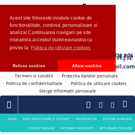
Acest site foloseste module cookie de
functionalitate, continut, personalizare si
analiza! Continuarea navigarii pe site
inseamna acceptul dumneavoastra cu
privire la
Politica de utilizare cookies
0733 028 205
com.ventistore@gmail.com
Refuse cookies
Allow cookies
Termeni si conditii
|
Protectia datelor personale
|
Politica de confidentialitate
|
Politica de utilizare cookies
|
Sterge informatii personale
ACASA
DATE IDENTIFICARE SI CONTACT
PRODUCATORI
CAUTARE AVANSATA
CONTACTEAZA-NE
INTREBARI FRECVENTE
RETURNARE PRODUSE