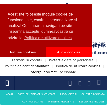
Acest site foloseste module cookie de
functionalitate, continut, personalizare si
analiza! Continuarea navigarii pe site
inseamna acceptul dumneavoastra cu
privire la
Politica de utilizare cookies
0733 028 205
com.ventistore@gmail.com
Refuse cookies
Allow cookies
Termeni si conditii
|
Protectia datelor personale
|
Politica de confidentialitate
|
Politica de utilizare cookies
|
Sterge informatii personale
ACASA
DATE IDENTIFICARE SI CONTACT
PRODUCATORI
CAUTARE AVANSATA
CONTACTEAZA-NE
INTREBARI FRECVENTE
RETURNARE PRODUSE