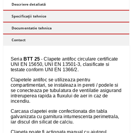
Descriere detaliată
Specificații tehnice
Documentatie tehnica
Contact
Seria
BTT 25
- Clapete antifoc circulare certificate
UNI EN 15650, UNI EN 13501-3, clasificate si
testate conform UNI EN 1366/2.
Clapetele antifoc se utilizeaza pentru
compartimentari, se instaleaza in pereti / podele si
se conecteaza pe tubulatura de ventilatie asigurand
intreruperea rapida a fluxului de aer in caz de
incendiu.
Carcasa clapetei este confectionata din tabla
galvanizata cu garnitura intumescenta perimetrala,
iar discul din silicat de calciu.
​Clapeta poate fi actionata manual cu ajutorul