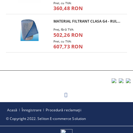
Pret, cu TVA:
360,48 RON
MATERIAL FILTRANT CLASA G4 - RULOU
Preţ, fără TVA:
502,26 RON
Pret, cu TVA:
607,73 RON
Acasă
Înregistrare
Procedură reclamaţii
© Copyright 2022. Seliton E-commerce Solution