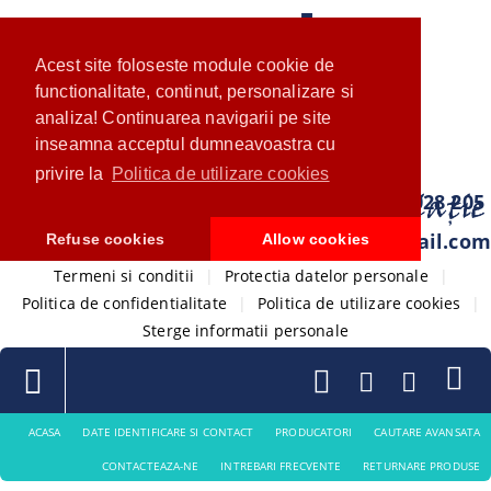
Acest site foloseste module cookie de
functionalitate, continut, personalizare si
analiza! Continuarea navigarii pe site
inseamna acceptul dumneavoastra cu
privire la
Politica de utilizare cookies
0733 028 205
com.ventistore@gmail.com
Refuse cookies
Allow cookies
Termeni si conditii
|
Protectia datelor personale
|
Politica de confidentialitate
|
Politica de utilizare cookies
|
Sterge informatii personale
ACASA
DATE IDENTIFICARE SI CONTACT
PRODUCATORI
CAUTARE AVANSATA
CONTACTEAZA-NE
INTREBARI FRECVENTE
RETURNARE PRODUSE