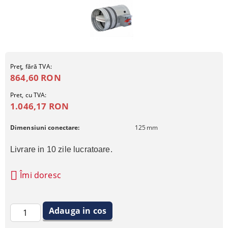
Preţ, fără TVA:
864,60 RON
Pret, cu TVA:
1.046,17 RON
Dimensiuni conectare:
125
mm
Livrare in 10 zile lucratoare.
Îmi doresc