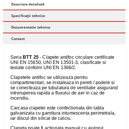
Descriere detaliată
Specificații tehnice
Documentatie tehnica
Contact
Seria
BTT 25
- Clapete antifoc circulare certificate
UNI EN 15650, UNI EN 13501-3, clasificate si
testate conform UNI EN 1366/2.
Clapetele antifoc se utilizeaza pentru
compartimentari, se instaleaza in pereti / podele si
se conecteaza pe tubulatura de ventilatie asigurand
intreruperea rapida a fluxului de aer in caz de
incendiu.
Carcasa clapetei este confectionata din tabla
galvanizata cu garnitura intumescenta perimetrala,
iar discul din silicat de calciu.
​Clapeta poate fi actionata manual cu ajutorul