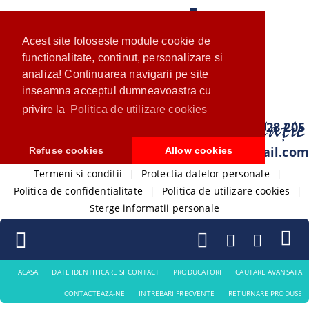
Acest site foloseste module cookie de
functionalitate, continut, personalizare si
analiza! Continuarea navigarii pe site
inseamna acceptul dumneavoastra cu
privire la
Politica de utilizare cookies
0733 028 205
com.ventistore@gmail.com
Refuse cookies
Allow cookies
Termeni si conditii
|
Protectia datelor personale
|
Politica de confidentialitate
|
Politica de utilizare cookies
|
Sterge informatii personale
ACASA
DATE IDENTIFICARE SI CONTACT
PRODUCATORI
CAUTARE AVANSATA
CONTACTEAZA-NE
INTREBARI FRECVENTE
RETURNARE PRODUSE