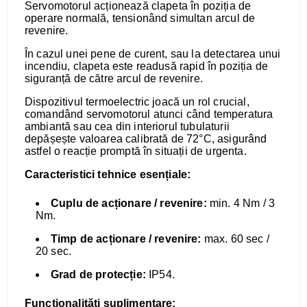
Servomotorul acționează clapeta în poziția de
operare normală, tensionând simultan arcul de
revenire.
În cazul unei pene de curent, sau la detectarea unui
incendiu, clapeta este readusă rapid în poziția de
siguranță de către arcul de revenire.
Dispozitivul termoelectric joacă un rol crucial,
comandând servomotorul atunci când temperatura
ambiantă sau cea din interiorul tubulaturii
depășește valoarea calibrată de 72°C, asigurând
astfel o reacție promptă în situații de urgenta.
Caracteristici tehnice esențiale:
Cuplu de acționare / revenire:
min. 4 Nm / 3
Nm.
Timp de acționare / revenire:
max. 60 sec /
20 sec.
Grad de protecție:
IP54.
Funcționalități suplimentare: