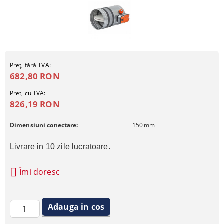
Preţ, fără TVA:
682,80 RON
Pret, cu TVA:
826,19 RON
Dimensiuni conectare:
150
mm
Livrare in 10 zile lucratoare.
Îmi doresc