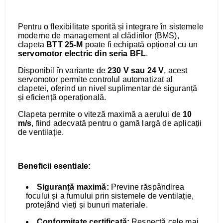
Pentru o flexibilitate sporită și integrare în sistemele
moderne de management al clădirilor (BMS),
clapeta
BTT 25-M
poate fi echipată opțional cu un
servomotor electric din seria BFL
.
Disponibil în variante de
230 V
sau
24 V
, acest
servomotor permite controlul automatizat al
clapetei, oferind un nivel suplimentar de siguranță
și eficiență operațională.
Clapeta permite o viteză maximă a aerului de
10
m/s
, fiind adecvată pentru o gamă largă de aplicații
de ventilație.
Beneficii esentiale:
Siguranță maximă:
Previne răspândirea
focului și a fumului prin sistemele de ventilație,
protejând vieți și bunuri materiale.
Conformitate certificată:
Respectă cele mai