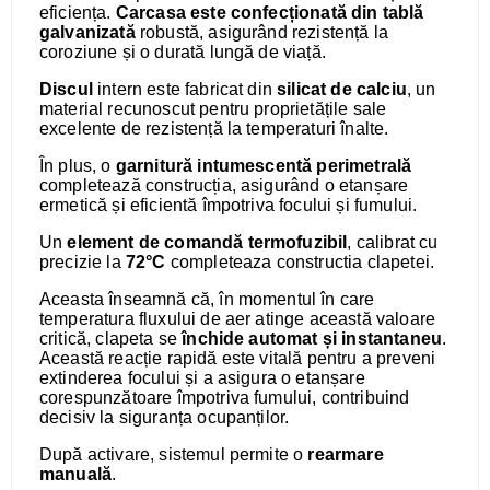
eficiența.
Carcasa este confecționată din tablă
galvanizată
robustă, asigurând rezistență la
coroziune și o durată lungă de viață.
Discul
intern este fabricat din
silicat de calciu
, un
material recunoscut pentru proprietățile sale
excelente de rezistență la temperaturi înalte.
În plus, o
garnitură intumescentă perimetrală
completează construcția, asigurând o etanșare
ermetică și eficientă împotriva focului și fumului.
Un
element de comandă termofuzibil
, calibrat cu
precizie la
72°C
completeaza constructia clapetei.
Aceasta înseamnă că, în momentul în care
temperatura fluxului de aer atinge această valoare
critică, clapeta se
închide automat și instantaneu
.
Această reacție rapidă este vitală pentru a preveni
extinderea focului și a asigura o etanșare
corespunzătoare împotriva fumului, contribuind
decisiv la siguranța ocupanților.
După activare, sistemul permite o
rearmare
manuală
.