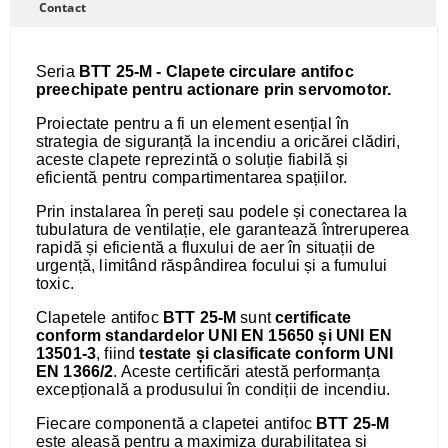
Contact
Seria
BTT 25-M - Clapete circulare antifoc
preechipate pentru actionare prin servomotor.
Proiectate pentru a fi un element esențial în
strategia de siguranță la incendiu a oricărei clădiri,
aceste clapete reprezintă o soluție fiabilă și
eficientă pentru compartimentarea spațiilor.
Prin instalarea în pereți sau podele și conectarea la
tubulatura de ventilație, ele garantează întreruperea
rapidă și eficientă a fluxului de aer în situații de
urgență, limitând răspândirea focului și a fumului
toxic.
Clapetele antifoc
BTT 25-M
sunt
certificate
conform standardelor UNI EN 15650 și UNI EN
13501-3
, fiind
testate și clasificate conform UNI
EN 1366/2
. Aceste certificări atestă performanța
excepțională a produsului în condiții de incendiu.
Fiecare componentă a clapetei antifoc
BTT 25-M
este aleasă pentru a maximiza durabilitatea și