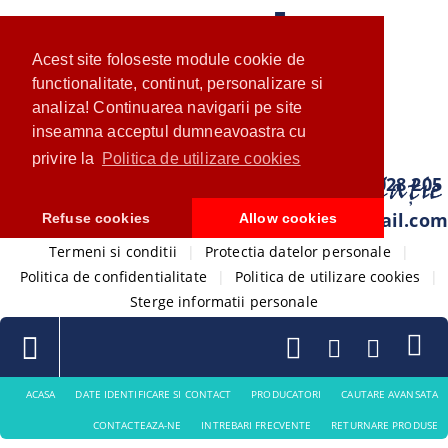
Acest site foloseste module cookie de
functionalitate, continut, personalizare si
analiza! Continuarea navigarii pe site
inseamna acceptul dumneavoastra cu
privire la
Politica de utilizare cookies
0733 028 205
com.ventistore@gmail.com
Refuse cookies
Allow cookies
Termeni si conditii
|
Protectia datelor personale
|
Politica de confidentialitate
|
Politica de utilizare cookies
|
Sterge informatii personale
ACASA
DATE IDENTIFICARE SI CONTACT
PRODUCATORI
CAUTARE AVANSATA
CONTACTEAZA-NE
INTREBARI FRECVENTE
RETURNARE PRODUSE