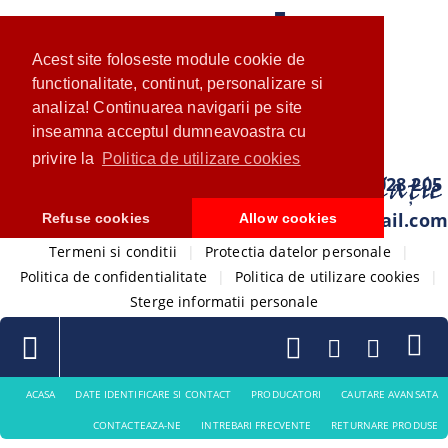
Acest site foloseste module cookie de
functionalitate, continut, personalizare si
analiza! Continuarea navigarii pe site
inseamna acceptul dumneavoastra cu
privire la
Politica de utilizare cookies
0733 028 205
com.ventistore@gmail.com
Refuse cookies
Allow cookies
Termeni si conditii
|
Protectia datelor personale
|
Politica de confidentialitate
|
Politica de utilizare cookies
|
Sterge informatii personale
ACASA
DATE IDENTIFICARE SI CONTACT
PRODUCATORI
CAUTARE AVANSATA
CONTACTEAZA-NE
INTREBARI FRECVENTE
RETURNARE PRODUSE