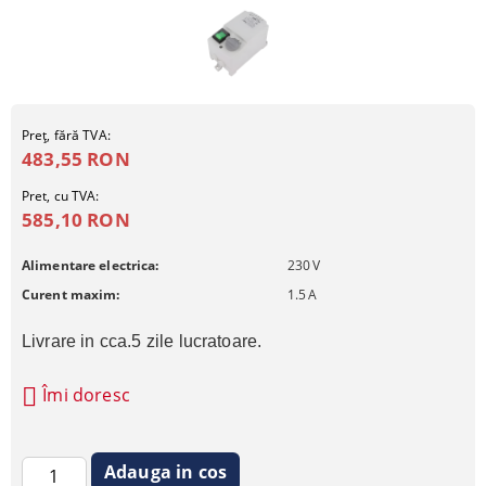
Preţ, fără TVA:
483,55 RON
Pret, cu TVA:
585,10 RON
Alimentare electrica:
230
V
Curent maxim:
1.5
A
Livrare in cca.5 zile lucratoare.
Îmi doresc