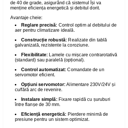
de 40 de grade, asigurând că sistemul își va
menține eficiența energetică și debitul dorit.
Avantaje cheie:
Reglare precisă:
Control optim al debitului de
aer pentru climatizare ideală.
Construcție robustă:
Realizate din tablă
galvanizată, rezistente la coroziune.
Flexibilitate:
Lamele cu mișcare contrarotativă
(standard) sau paralelă (opțional).
Control automatizat:
Comandate de un
servomotor eficient.
Opțiuni servomotor:
Alimentare 230V/24V și
cu/fără arc de revenire.
Instalare simplă:
Fixare rapidă cu șuruburi
între flanșe de 30 mm.
Eficiență energetică:
Pierdere minimă de
presiune pentru un sistem optimizat.