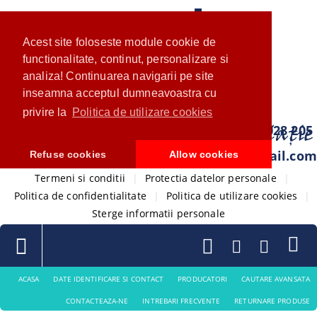
Acest site foloseste module cookie de
functionalitate, continut, personalizare si
analiza! Continuarea navigarii pe site
inseamna acceptul dumneavoastra cu
privire la
Politica de utilizare cookies
0733 028 205
com.ventistore@gmail.com
Refuse cookies
Allow cookies
Termeni si conditii
|
Protectia datelor personale
|
Politica de confidentialitate
|
Politica de utilizare cookies
|
Sterge informatii personale
ACASA
DATE IDENTIFICARE SI CONTACT
PRODUCATORI
CAUTARE AVANSATA
CONTACTEAZA-NE
INTREBARI FRECVENTE
RETURNARE PRODUSE