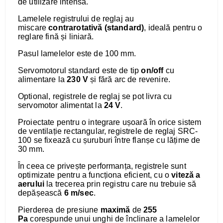
de utilizare intensă.
Lamelele registrului de reglaj au
miscare
contrarotativă (standard)
, ideală pentru o
reglare fină și liniară.
Pasul lamelelor este de 100 mm.
Servomotorul standard este de tip
on/off
cu
alimentare la
230 V
și fără arc de revenire.
Optional, registrele de reglaj se pot livra cu
servomotor alimentat la
24 V
.
Proiectate pentru o integrare ușoară în orice sistem
de ventilație rectangular, registrele de reglaj SRC-
100 se fixează cu șuruburi între flanșe cu lățime de
30 mm.
În ceea ce privește performanța, registrele sunt
optimizate pentru a funcționa eficient, cu o
viteză a
aerului
la trecerea prin registru care nu trebuie să
depășească
6 m/sec
.
Pierderea de presiune
maximă
de
255
Pa
corespunde unui unghi de înclinare a lamelelor