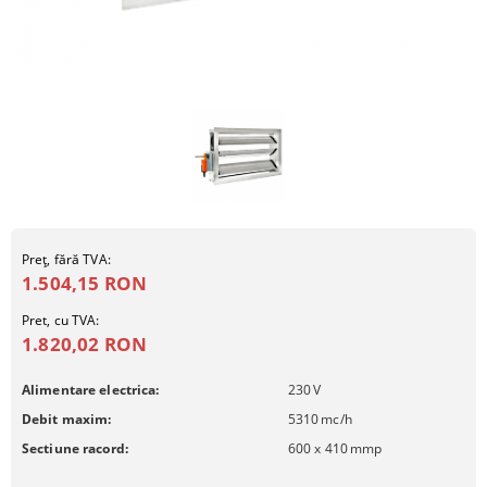
Preţ, fără TVA:
1.504,15 RON
Pret, cu TVA:
1.820,02 RON
Alimentare electrica:
230
V
Debit maxim:
5310
mc/h
Sectiune racord:
600 x 410
mmp