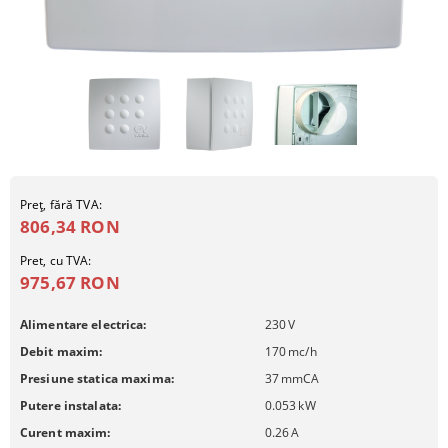
Preţ, fără TVA:
806,34 RON
Pret, cu TVA:
975,67 RON
Alimentare electrica:
230
V
Debit maxim:
170
mc/h
Presiune statica maxima:
37
mmCA
Putere instalata:
0.053
kW
Curent maxim:
0.26
A