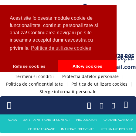
Acest site foloseste module cookie de
functionalitate, continut, personalizare si
analiza! Continuarea navigarii pe site
inseamna acceptul dumneavoastra cu
privire la
Politica de utilizare cookies
0733 028 205
com.ventistore@gmail.com
Refuse cookies
Allow cookies
Termeni si conditii
|
Protectia datelor personale
|
Politica de confidentialitate
|
Politica de utilizare cookies
|
Sterge informatii personale
ACASA
DATE IDENTIFICARE SI CONTACT
PRODUCATORI
CAUTARE AVANSATA
CONTACTEAZA-NE
INTREBARI FRECVENTE
RETURNARE PRODUSE