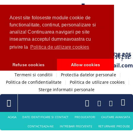
Acest site foloseste module cookie de
functionalitate, continut, personalizare si
analiza! Continuarea navigarii pe site
inseamna acceptul dumneavoastra cu
privire la
Politica de utilizare cookies
0733 028 205
com.ventistore@gmail.com
Refuse cookies
Allow cookies
Termeni si conditii
|
Protectia datelor personale
|
Politica de confidentialitate
|
Politica de utilizare cookies
|
Sterge informatii personale
ACASA
DATE IDENTIFICARE SI CONTACT
PRODUCATORI
CAUTARE AVANSATA
CONTACTEAZA-NE
INTREBARI FRECVENTE
RETURNARE PRODUSE