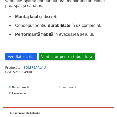
ventilație optimă prin tubulatură, menținând un climat
proaspăt și sănătos.
Montaj facil
și discret.
Conceput pentru
durabilitate
în uz comercial.
Performanță fiabilă
în evacuarea aerului.
Ventilator axial
Ventilator pentru tubulatura
Producător:
SOLER&PALAU
Cod:
5211304900
Recomandă
Evaluează
Compară
Descriere detaliată