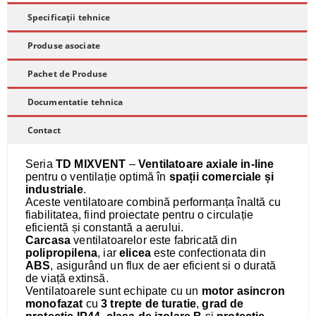
Specificații tehnice
Produse asociate
Pachet de Produse
Documentatie tehnica
Contact
Seria
TD MIXVENT
–
Ventilatoare axiale in-line
pentru o ventilație optimă în
spații comerciale și
industriale
.
Aceste ventilatoare combină performanța înaltă cu
fiabilitatea, fiind proiectate pentru o circulație
eficientă și constantă a aerului.
Carcasa
ventilatoarelor este fabricată din
polipropilena
, iar
elicea
este confectionata din
ABS
, asigurând un flux de aer eficient si o durată
de viață extinsă.
Ventilatoarele sunt echipate cu un
motor asincron
monofazat
cu
3 trepte de turatie
,
grad de