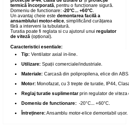
protecție IP44
,
clasa de izolare B
și
protecție
termică încorporată
, pentru o funcționare sigură.
Domeniu de functionare:
-20°C... +60°C
.
Un avantaj cheie este
demontarea facilă a
ansamblului motor-elice
, simplificând curățarea
fără a interveni la tubulatură.
Turatia poate fi reglata si cu ajutorul unui
regulator
de viteză
(opțional).
Caracteristici esentiale:
Tip:
Ventilator axial in-line.
Utilizare:
Spații comerciale/industriale.
Materiale:
Carcasă din polipropilena, elice din ABS
Motor:
Monofazat, cu 3 trepte de turatie, IP44, Clasa
Reglaj turatie suplimentar
prin regulator de viteza 
Domeniu de functionare:
-20°C... +60°C.
Întreținere:
Ansamblu motor-elice demontabil ușor.