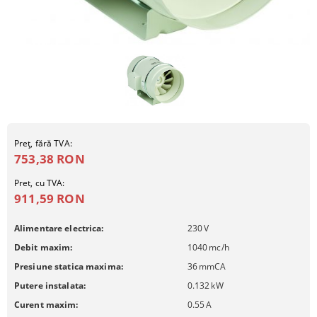
Preţ, fără TVA:
753,38 RON
Pret, cu TVA:
911,59 RON
Alimentare electrica:
230
V
Debit maxim:
1040
mc/h
Presiune statica maxima:
36
mmCA
Putere instalata:
0.132
kW
Curent maxim:
0.55
A