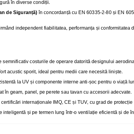
igură în diverse condiții.
lian de Siguranță)
în concordanță cu EN 60335-2-80 și EN 6052
firmând independent fiabilitatea, performanța și conformitatea 
semnificativ costurile de operare datorită designului aerodina
rt acustic sporit, ideal pentru medii care necesită liniște.
stentă la UV și componente interne anti-șoc pentru o viață lu
lat în geam, panel, pe perete sau tavan cu accesorii adecvate.
certificări internaționale IMQ, CE și TUV, cu grad de protecție
e inteligentă și pe termen lung într-o ventilație eficientă și de î