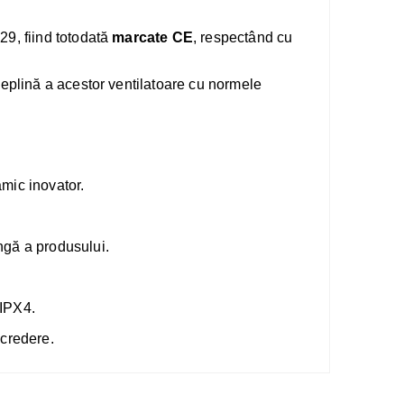
9, fiind totodată
marcate CE
, respectând cu
deplină a acestor ventilatoare cu normele
mic inovator.
ngă a produsului.
 IPX4.
ncredere.