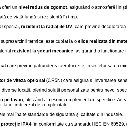
a oferi un
nivel redus de zgomot
, asigurând o atmosferă liniști
tă de viață lungă și rezistență în timp.
al special,
rezistent la radiațiile UV
, care previne decolorarea
 suprasarcinii termice, este cuplat la o
elice realizata din mate
terial
rezistent la șocuri mecanice
, asigurând o funcționare im
mat
care previne pătrunderea aerului rece, insectelor sau a mir
tor de viteza optional
(CR5N) care asigura si inversarea sensul
 diverse locații, oferind soluții personalizate pentru nevoi speci
au pe tavan
, utilizând accesorii complementare specifice. Acea
tilație, indiferent de complexitate.
le mai înalte standarde de siguranță și calitate din industrie.
 protecție IPX4
, în conformitate cu standardul IEC EN 60529, a