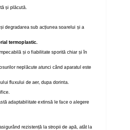
tă și plăcută.
 și degradarea sub acțiunea soarelui și a
rial termoplastic.
pecabilă și o fiabilitate sporită chiar și în
osurilor neplăcute atunci când aparatul este
ui fluxului de aer, dupa dorinta.
fice.
stă adaptabilitate extinsă le face o alegere
sigurând rezistență la stropii de apă, atât la