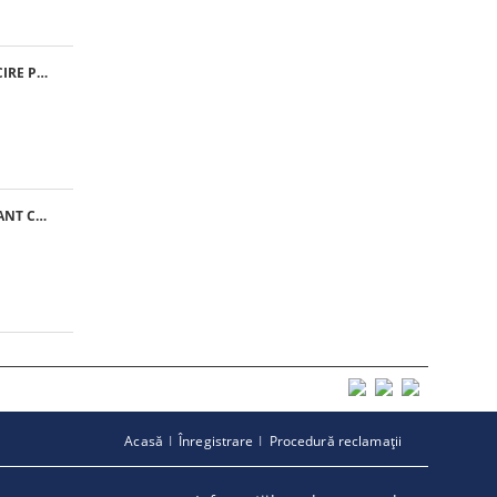
VENTILATOR RACIRE PFANNENBERG PF 11.000
MATERIAL FILTRANT CLASA G4 - RULOU
Acasă
Înregistrare
Procedură reclamaţii