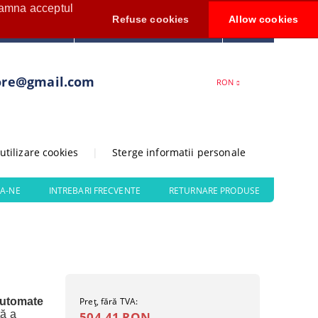
seamna acceptul
Contul meu
Refuse cookies
Allow cookies
0
Creează cont
ore@gmail.com
RON
 utilizare cookies
|
Sterge informatii personale
A-NE
INTREBARI FRECVENTE
RETURNARE PRODUSE
automate
Preţ, fără TVA:
tă a
504,41 RON