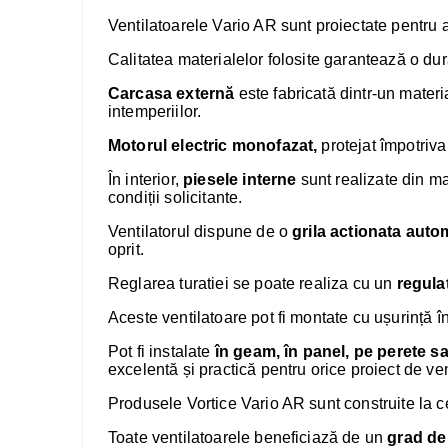
Ventilatoarele Vario AR sunt proiectate pentru 
Calitatea materialelor folosite garantează o dura
Carcasa externă
este fabricată dintr-un materi
intemperiilor.
Motorul electric monofazat,
protejat împotriva
În interior,
piesele interne
sunt realizate din ma
condiții solicitante.
Ventilatorul dispune de o
grila actionata auto
oprit.
Reglarea turatiei se poate realiza cu un
regula
Aceste ventilatoare pot fi montate cu ușurință în
Pot fi instalate
în geam, în panel, pe perete s
excelentă și practică pentru orice proiect de ven
Produsele Vortice Vario AR sunt construite la ce
Toate ventilatoarele beneficiază de un
grad de