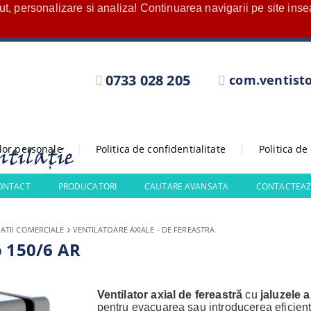
nut, personalizare si analiza! Continuarea navigarii pe site in
0733 028 205
com.ventist
elor personale
|
Politica de confidentialitate
|
Politica de
CONTACT
PRODUCATORI
CAUTARE AVANSATA
CONTACTEAZ
ATII COMERCIALE
VENTILATOARE AXIALE - DE FEREASTRA
o 150/6 AR
Ventilator axial de fereastră
cu
jaluzele 
pentru evacuarea sau introducerea eficien