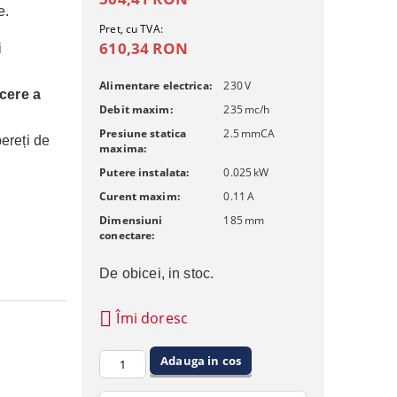
le.
Pret, cu TVA:
610,34 RON
i
Alimentare electrica:
230
V
cere a
Debit maxim:
235
mc/h
Presiune statica
2.5
mmCA
pereți de
maxima:
Putere instalata:
0.025
kW
Curent maxim:
0.11
A
Dimensiuni
185
mm
conectare:
De obicei, in stoc.
Îmi doresc