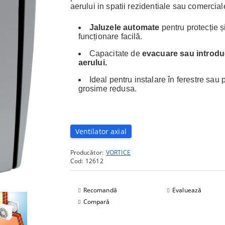
aerului in spatii rezidentiale sau comercia
Jaluzele automate
pentru protecție ș
funcționare facilă.
Capacitate de
evacuare sau introdu
aerului.
Ideal pentru instalare în ferestre sau 
grosime redusa.
Ventilator axial
Producător:
VORTICE
Cod:
12612
Recomandă
Evaluează
Compară