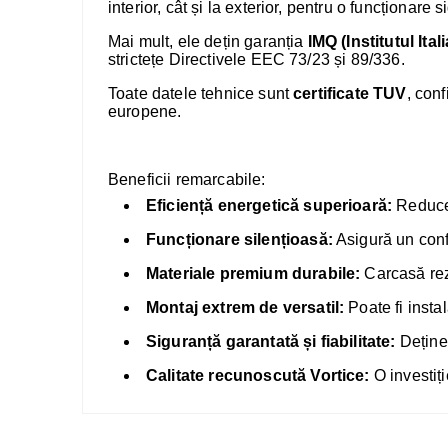
interior, cât și la exterior, pentru o funcționare s
Mai mult, ele dețin garanția
IMQ (Institutul Ita
strictețe Directivele EEC 73/23 și 89/336.
Toate datele tehnice sunt
certificate TUV
, con
europene.
Beneficii remarcabile:
Eficiență energetică superioară:
Reduce 
Funcționare silențioasă:
Asigură un confo
Materiale premium durabile:
Carcasă rezi
Montaj extrem de versatil:
Poate fi insta
Siguranță garantată și fiabilitate:
Deține 
Calitate recunoscută Vortice:
O investiți