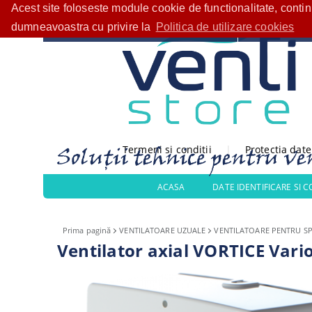
Acest site foloseste module cookie de functionalitate, conti
Bine ați venit!
CATEGORII PRODUSE
dumneavoastra cu privire la
Politica de utilizare cookies
Termeni si conditii
|
Protectia dat
ACASA
DATE IDENTIFICARE SI 
Prima pagină
VENTILATOARE UZUALE
VENTILATOARE PENTRU SP
Ventilator axial VORTICE Vari