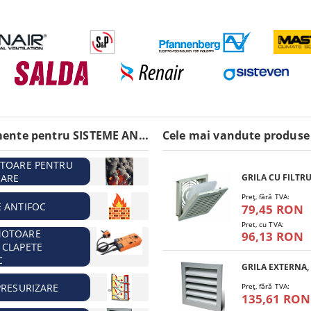
Echipamente pentru SISTEME ANTIINCENDIU
Cele mai vandute produse
ATOARE PENTRU
ARE
Preţ, fără TVA:
E ANTIFOC
79,45 RON
Pret, cu TVA:
MOTOARE
96,13 RON
 CLAPETE
C
PRESURIZARE
Preţ, fără TVA:
135,61 RON