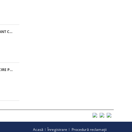
MATERIAL FILTRANT CLASA G4 - RULOU
VENTILATOR RACIRE PFANNENBERG PF 11.000
Acasă
Înregistrare
Procedură reclamaţii