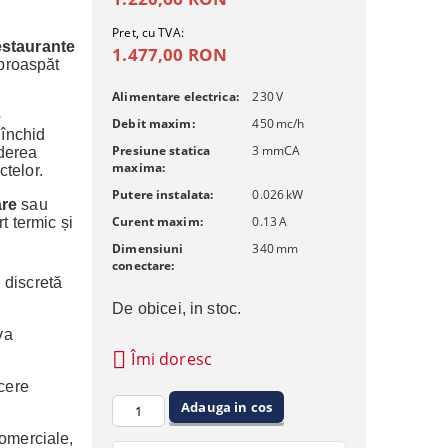
Pret, cu TVA:
estaurante
1.477,00 RON
proaspăt
Alimentare electrica:
230
V
e
Debit maxim:
450
mc/h
 închid
Presiune statica
3
mmCA
nderea
maxima:
ctelor.
Putere instalata:
0.026
kW
are
sau
Curent maxim:
0.13
A
t termic și
Dimensiuni
340
mm
conectare:
e discretă
De obicei, in stoc.
va
Îmi doresc
cere
comerciale,