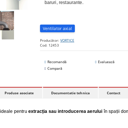
baruri, restaurante.
Ventilator axial
Producător:
VORTICE
Cod:
12453
Recomandă
Evaluează
Compară
Produse asociate
Documentatie tehnica
Contact
 ideale pentru
extracția sau introducerea aerului
în spații d