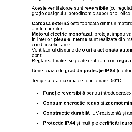
Aceste ventilatoare sunt
reversibile
(cu regulat
grație designului aerodinamic superior al elicel
Carcasa externă
este fabricată dintr-un materi
a intemperiilor.
Motorul electric monofazat,
protejat împotriva
În interior,
piesele interne
sunt realizate din ma
condiții solicitante.
Ventilatorul dispune de o
grila actionata auto
oprit.
Reglarea turatiei se poate realiza cu un
regula
Beneficiază de
grad de protecție IPX4
(confor
Temperatura maxima de functionare:
50°C
.
Funcție reversibilă
pentru introducere/ext
Consum energetic redus
și
zgomot mi
Construcție durabilă
: UV-rezistentă și an
Protecție IPX4
și multiple
certificări eu