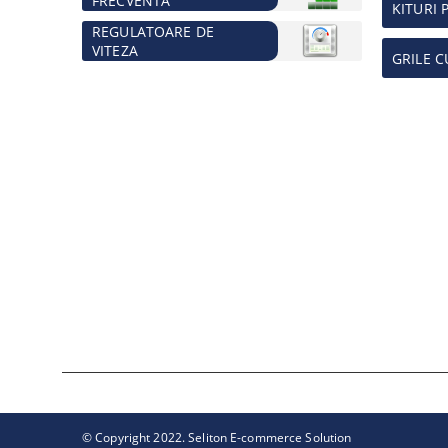
FRECVENTA
KITURI 
REGULATOARE DE
VITEZA
GRILE C
© Copyright 2022. Seliton E-commerce Solution