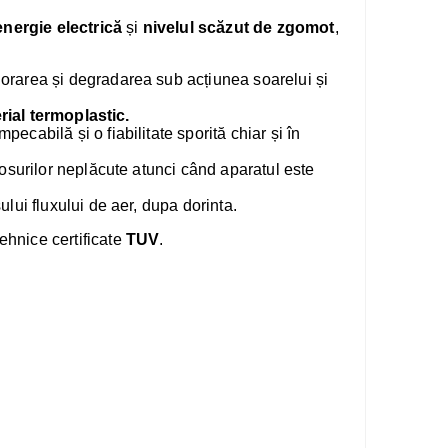
nergie electrică
și
nivelul scăzut de zgomot
,
lorarea și degradarea sub acțiunea soarelui și
rial termoplastic.
pecabilă și o fiabilitate sporită chiar și în
osurilor neplăcute atunci când aparatul este
ui fluxului de aer, dupa dorinta.
tehnice certificate
TUV
.