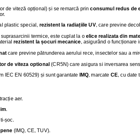
or de viteză opțional) și se remarcă prin
consumul redus de e
or.
al plastic special,
rezistent la radiațiile UV
, care previne deco
 suprasarcinii termice, este cuplat la o
elice realizata din mate
terial
rezistent la șocuri mecanice
, asigurând o funcționare im
mat
care previne pătrunderea aerului rece, insectelor sau a mir
tor de viteza optional
(CR5N) care asigura si inversarea sensul
m IEC EN 60529) și sunt garantate
IMQ
, marcate
CE
, cu date 
racție aer.
nim
.
ti-șoc.
ropene
(IMQ, CE, TUV).