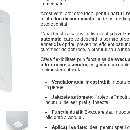
comerciale.
Acest ventilator este ideal pentru
baruri, r
și alte locații comerciale
, unde un mediu 
este esențial.
Caracteristica sa distinctivă sunt
jaluzelel
automate
, care se deschid la pornire și se
ermetic la oprire, prevenind eficient pătru
curenților de aer rece, a prafului sau a inse
Oferă flexibilitate prin funcția sa de
evacu
introducere a aerului
, asigurând un confor
o atmosferă plăcută.
Ventilator axial incastrabil
: Integrar
în perete.
Jaluzele automate
: Protecție împotri
returului de aer, praf și insecte.
Funcție duală
: Evacuare sau introdu
eficientă a aerului.
Aplicații variate
: Ideal pentru spații 