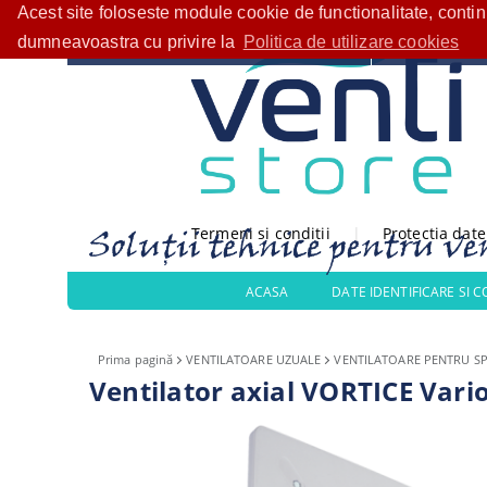
Acest site foloseste module cookie de functionalitate, conti
Bine ați venit!
CATEGORII PRODUSE
dumneavoastra cu privire la
Politica de utilizare cookies
Termeni si conditii
|
Protectia dat
ACASA
DATE IDENTIFICARE SI 
Prima pagină
VENTILATOARE UZUALE
VENTILATOARE PENTRU SP
Ventilator axial VORTICE Vari