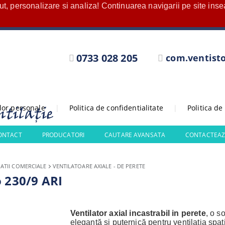
nut, personalizare si analiza! Continuarea navigarii pe site in
0733 028 205
com.ventist
elor personale
|
Politica de confidentialitate
|
Politica de
CONTACT
PRODUCATORI
CAUTARE AVANSATA
CONTACTEAZ
ATII COMERCIALE
VENTILATOARE AXIALE - DE PERETE
o 230/9 ARI
V
entilator axial incastrabil in perete
, o so
elegantă și puternică pentru ventilația spați