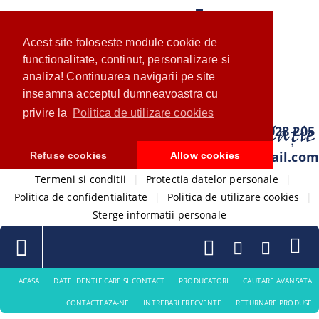
Acest site foloseste module cookie de
functionalitate, continut, personalizare si
analiza! Continuarea navigarii pe site
inseamna acceptul dumneavoastra cu
privire la
Politica de utilizare cookies
0733 028 205
com.ventistore@gmail.com
Refuse cookies
Allow cookies
Termeni si conditii
|
Protectia datelor personale
|
Politica de confidentialitate
|
Politica de utilizare cookies
|
Sterge informatii personale
ACASA
DATE IDENTIFICARE SI CONTACT
PRODUCATORI
CAUTARE AVANSATA
CONTACTEAZA-NE
INTREBARI FRECVENTE
RETURNARE PRODUSE