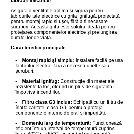
tablouri electrice!
Asigură o ventilație optimă și sigură pentru
tablourile tale electrice cu grila ignifugă, proiectată
pentru montaj rapid și ușor, fără a fi necesare
șuruburi. Această grilă este soluția ideală pentru
protejarea componentelor electrice și prelungirea
duratei lor de viață.
Caracteristici principale:
Montaj rapid și simplu:
Instalare facilă pe ușa
tabloului electric, fără a necesita unelte sau
șuruburi.
Material ignifug:
Construcție din materiale
rezistente la foc, oferind un plus de siguranță
împotriva incendiilor.
Filtru clasa G3 Inclus:
Echipată cu un filtru de
înaltă calitate, clasa G3, pentru a proteja
componentele interne de praf și impurități.
Domeniu larg de temperatură:
Funcționează
eficient într-un interval de temperatură cuprins
între -40°C și +55°C, asigurând performanță