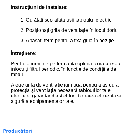
Instrucțiuni de instalare:
Curățați suprafața ușii tabloului electric.
Poziționați grila de ventilație în locul dorit.
Apăsați ferm pentru a fixa grila în poziție.
Întreținere:
Pentru a menține performanța optimă, curățați sau
înlocuiți filtrul periodic, în funcție de condițiile de
mediu.
Alege grila de ventilație ignifugă pentru a asigura
protecția și ventilația necesară tablourilor tale
electrice, garantând astfel funcționarea eficientă și
sigură a echipamentelor tale.
Producători