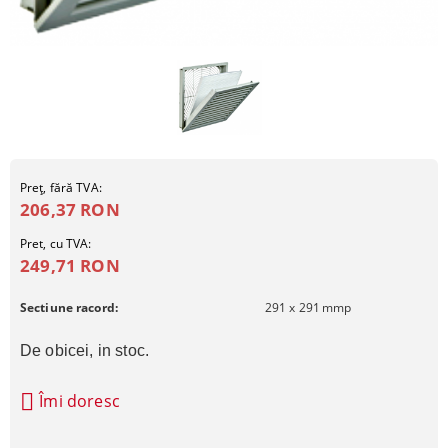
Preţ, fără TVA:
206,37 RON
Pret, cu TVA:
249,71 RON
Sectiune racord:
291 x 291
mmp
De obicei, in stoc.
Îmi doresc