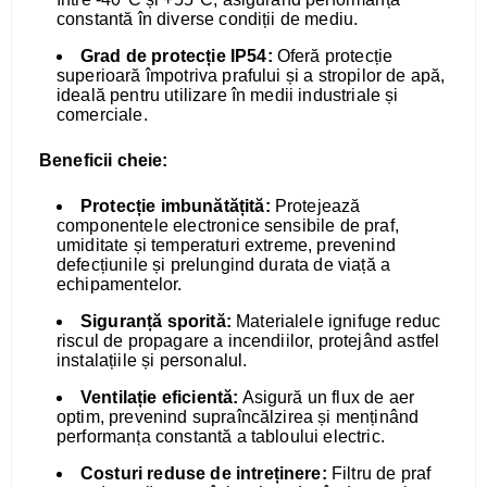
constantă în diverse condiții de mediu.
Grad de protecție IP54:
Oferă protecție
superioară împotriva prafului și a stropilor de apă,
ideală pentru utilizare în medii industriale și
comerciale.
Beneficii cheie:
Protecție imbunătățită:
Protejează
componentele electronice sensibile de praf,
umiditate și temperaturi extreme, prevenind
defecțiunile și prelungind durata de viață a
echipamentelor.
Siguranță sporită:
Materialele ignifuge reduc
riscul de propagare a incendiilor, protejând astfel
instalațiile și personalul.
Ventilație eficientă:
Asigură un flux de aer
optim, prevenind supraîncălzirea și menținând
performanța constantă a tabloului electric.
Costuri reduse de intreținere:
Filtru de praf