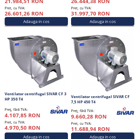
21.984,51 RON
26.444,38 RON
Pret, cu TVA:
Pret, cu TVA:
26.601,26 RON
31.997,70 RON
Ventilator centrifugal SIVAR CF 3
Ventilator centrifugal SIVAR CF
HP 350 T4
7,5 HP 450 T4
Preţ, fără TVA:
Preţ, fără TVA:
4.107,85 RON
9.660,28 RON
Pret, cu TVA:
Pret, cu TVA:
4.970,50 RON
11.688,94 RON