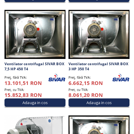
Ventilator centrifugal SIVAR BOX
Ventilator centrifugal SIVAR BOX
7,5 HP 450 T4
3 HP 350 T4
Preţ, fără TVA:
Preţ, fără TVA:
13.101,51 RON
6.662,15 RON
Pret, cu TVA:
Pret, cu TVA:
15.852,83 RON
8.061,20 RON