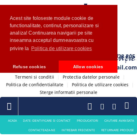
Acest site foloseste module cookie de
functionalitate, continut, personalizare si
analiza! Continuarea navigarii pe site
inseamna acceptul dumneavoastra cu
privire la
Politica de utilizare cookies
0733 028 205
com.ventistore@gmail.com
Refuse cookies
Allow cookies
Termeni si conditii
|
Protectia datelor personale
|
Politica de confidentialitate
|
Politica de utilizare cookies
|
Sterge informatii personale
ACASA
DATE IDENTIFICARE SI CONTACT
PRODUCATORI
CAUTARE AVANSATA
CONTACTEAZA-NE
INTREBARI FRECVENTE
RETURNARE PRODUSE