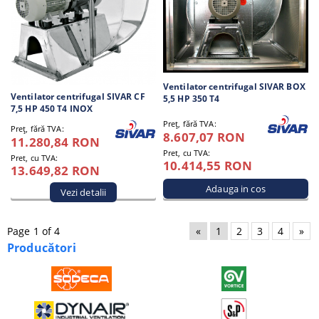
Ventilator centrifugal SIVAR BOX
Ventilator centrifugal SIVAR CF
5,5 HP 350 T4
7,5 HP 450 T4 INOX
Preţ, fără TVA:
Preţ, fără TVA:
8.607,07 RON
11.280,84 RON
Pret, cu TVA:
Pret, cu TVA:
10.414,55 RON
13.649,82 RON
Vezi detalii
Page 1 of 4
«
1
2
3
4
»
Producători