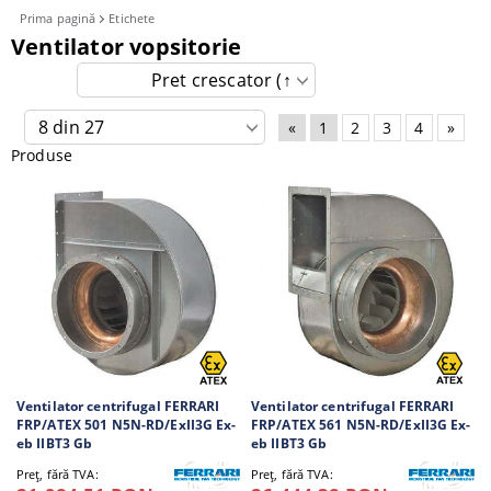
Prima pagină
Etichete
Ventilator vopsitorie
«
1
2
3
4
»
Produse
Ventilator centrifugal FERRARI
Ventilator centrifugal FERRARI
FRP/ATEX 501 N5N-RD/ExII3G Ex-
FRP/ATEX 561 N5N-RD/ExII3G Ex-
eb IIBT3 Gb
eb IIBT3 Gb
Preţ, fără TVA:
Preţ, fără TVA: