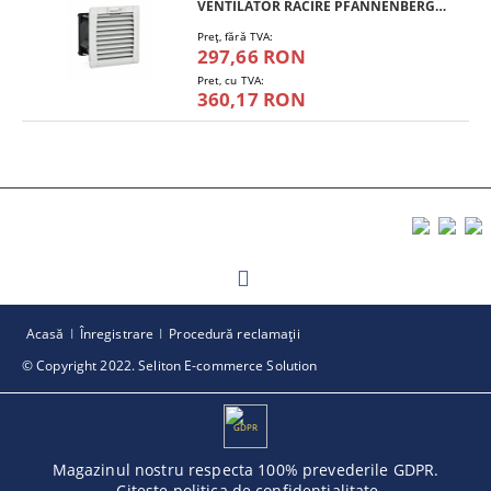
VENTILATOR RACIRE PFANNENBERG PF 11.000
Preţ, fără TVA:
297,66 RON
Pret, cu TVA:
360,17 RON
Acasă
Înregistrare
Procedură reclamaţii
© Copyright 2022. Seliton E-commerce Solution
GDPR
Magazinul nostru respecta 100% prevederile GDPR.
Citeste politica de confidentialitate