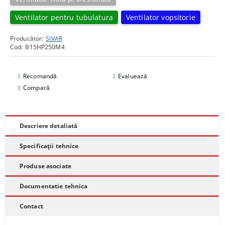
Ventilator pentru tubulatura
Ventilator vopsitorie
Producător:
SIVAR
Cod:
B15HP250M4
Recomandă
Evaluează
Compară
Descriere detaliată
Specificații tehnice
Produse asociate
Documentatie tehnica
Contact