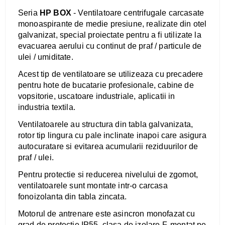
Seria
HP BOX
- Ventilatoare centrifugale carcasate
monoaspirante de medie presiune, realizate din otel
galvanizat, special proiectate pentru a fi utilizate la
evacuarea aerului cu continut de praf / particule de
ulei / umiditate.
Acest tip de ventilatoare se utilizeaza cu precadere
pentru hote de bucatarie profesionale, cabine de
vopsitorie, uscatoare industriale, aplicatii in
industria textila.
Ventilatoarele au structura din tabla galvanizata,
rotor tip lingura cu pale inclinate inapoi care asigura
autocuratare si evitarea acumularii reziduurilor de
praf / ulei.
​Pentru protectie si reducerea nivelului de zgomot,
ventilatoarele sunt montate intr-o carcasa
fonoizolanta din tabla zincata.
Motorul de antrenare este asincron monofazat cu
grad de protectie IP55, clasa de izolare F, montat pe