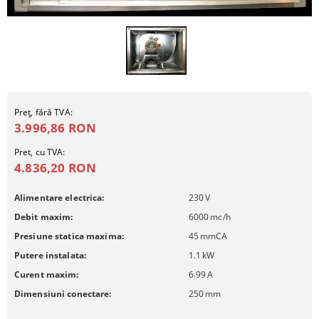
Preţ, fără TVA:
3.996,86 RON
Pret, cu TVA:
4.836,20 RON
Alimentare electrica:
230
V
Debit maxim:
6000
mc/h
Presiune statica maxima:
45
mmCA
Putere instalata:
1.1
kW
Curent maxim:
6.99
A
Dimensiuni conectare:
250
mm