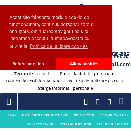
Acest site foloseste module cookie de
functionalitate, continut, personalizare si
analiza! Continuarea navigarii pe site
inseamna acceptul dumneavoastra cu
privire la
Politica de utilizare cookies
0733 028 205
com.ventistore@gmail.com
Refuse cookies
Allow cookies
Termeni si conditii
|
Protectia datelor personale
|
Politica de confidentialitate
|
Politica de utilizare cookies
|
Sterge informatii personale
ACASA
DATE IDENTIFICARE SI CONTACT
PRODUCATORI
CAUTARE AVANSATA
CONTACTEAZA-NE
INTREBARI FRECVENTE
RETURNARE PRODUSE