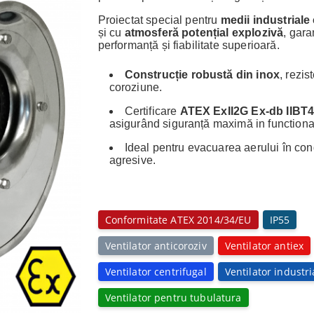
Proiectat special pentru
medii industriale
și cu
atmosferă potențial explozivă
, gar
performanță și fiabilitate superioară.
Construcție robustă din inox
, rezis
coroziune.
Certificare
ATEX ExII2G Ex-db IIBT
asigurând siguranță maximă in functiona
Ideal pentru evacuarea aerului în cond
agresive.
Conformitate ATEX 2014/34/EU
IP55
Ventilator anticoroziv
Ventilator antiex
Ventilator centrifugal
Ventilator industri
Ventilator pentru tubulatura