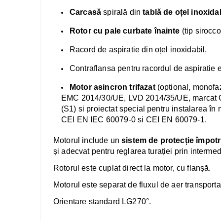
Carcasă
spirală din
tablă de oțel inoxida
Rotor cu pale curbate înainte
(tip sirocc
Racord de aspiratie din oțel inoxidabil.
Contraflansa pentru racordul de aspiratie 
Motor asincron trifazat
(optional, monofa
EMC 2014/30/UE, LVD 2014/35/UE, marcat
(S1) si proiectat special pentru instalarea î
CEI EN IEC 60079-0 si CEI EN 60079-1.
Motorul include un
sistem de protecție împotr
și adecvat pentru reglarea turației prin intermed
Rotorul este cuplat direct la motor, cu flanșă.
Motorul este separat de fluxul de aer transporta
Orientare standard LG270°.