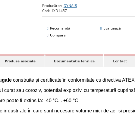
Producător:
DYNAIR
Cod:
1XD1457
Recomandă
Evaluează
Compară
Produse asociate
Documentatie tehnica
Contact
ugale
construite și certificate în conformitate cu directiva AT
i curat sau coroziv, potential exploziv, cu temperatură cuprins
e poate fi extins la: -40 °C... +60 °C.
le industriale în care sunt necesare volume mici de aer și presiu