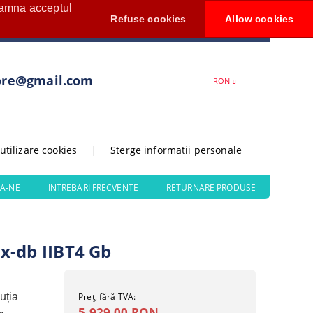
seamna acceptul
Contul meu
Refuse cookies
Allow cookies
0
Creează cont
ore@gmail.com
RON
 utilizare cookies
|
Sterge informatii personale
A-NE
INTREBARI FRECVENTE
RETURNARE PRODUSE
x-db IIBT4 Gb
luția
Preţ, fără TVA:
.
5.929,00 RON