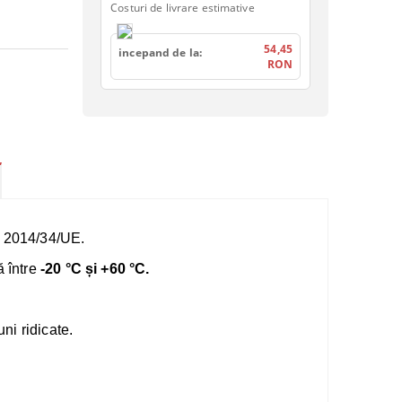
Costuri de livrare estimative
54,45
incepand de la:
RON
EX 2014/34/UE.
ă între
-20 °C și +60 °C.
ni ridicate.