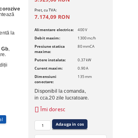
 corozive
Pret, cu TVA:
antează
7.174,09 RON
Alimentare electrica:
400
V
tentă la
Debit maxim:
1300
mc/h
Presiune statica
80
mmCA
4 Gb
,
maxima:
re.
Putere instalata:
0.37
kW
iții
Curent maxim:
0.90
A
Dimensiuni
135
mm
conectare:
Disponibil la comanda, 
in cca.20 zile lucratoare.
Îmi doresc
al