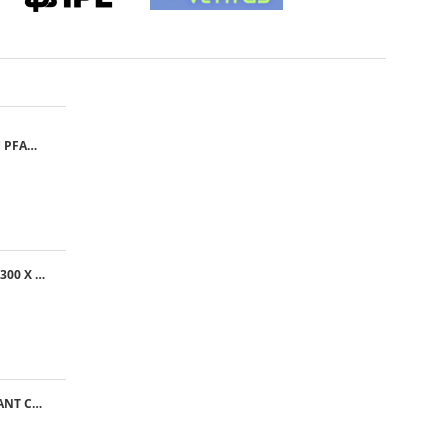
GRILA CU FILTRU PFANNENBERG PFA 10.000
GRILA EXTERNA, 300 X 300 MM
MATERIAL FILTRANT CLASA G4 - RULOU