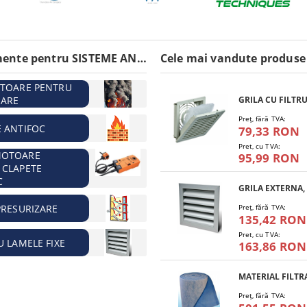
Echipamente pentru SISTEME ANTIINCENDIU
Cele mai vandute produse
ATOARE PENTRU
ARE
Preţ, fără TVA:
E ANTIFOC
79,33 RON
Pret, cu TVA:
MOTOARE
95,99 RON
 CLAPETE
C
PRESURIZARE
Preţ, fără TVA:
135,42 RON
Pret, cu TVA:
U LAMELE FIXE
163,86 RON
Preţ, fără TVA: