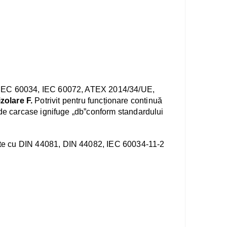
ale IEC 60034, IEC 60072, ATEX 2014/34/UE,
zolare F.
Potrivit pentru funcționare continuă
t de carcase ignifuge „db”conform standardului
ate cu DIN 44081, DIN 44082, IEC 60034-11-2