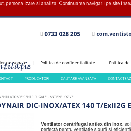
nut, personalizare si analiza! Continuarea navigarii pe site in
0733 028 205
com.ventist
elor personale
|
Politica de confidentialitate
|
Politica de
CONTACT
PRODUCATORI
CAUTARE AVANSATA
CONTACTEAZ
VENTILATOARE CENTRIFUGALE - ANTIEXPLOZIVE
 DYNAIR DIC-INOX/ATEX 140 T/ExII2G E
Ventilator centrifugal antiex din inox
, so
perfectă pentru ventilație sigură și eficientă