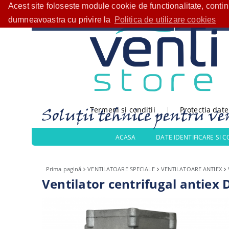
Acest site foloseste module cookie de functionalitate, conti
Bine ați venit!
CATEGORII PRODUSE
dumneavoastra cu privire la
Politica de utilizare cookies
Termeni si conditii
|
Protectia dat
ACASA
DATE IDENTIFICARE SI 
Prima pagină
VENTILATOARE SPECIALE
VENTILATOARE ANTIEX
Ventilator centrifugal antiex