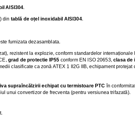
bil AISI304
.
o) din
tablă de oțel inoxidabil AISI304
.
este furnizata dezasamblata.
zat), rezistent la explozie, conform standardelor internațion
 CE,
grad de protectie IP55
conform EN ISO 20653,
clasa de i
n medii clasificate ca zonă ATEX 1 II2G IIB, echipament proteja
iva supraîncălzirii echipat cu termistoare PTC
în conformit
iul unui convertizor de frecventa (pentru versiunea trifazată).
t.