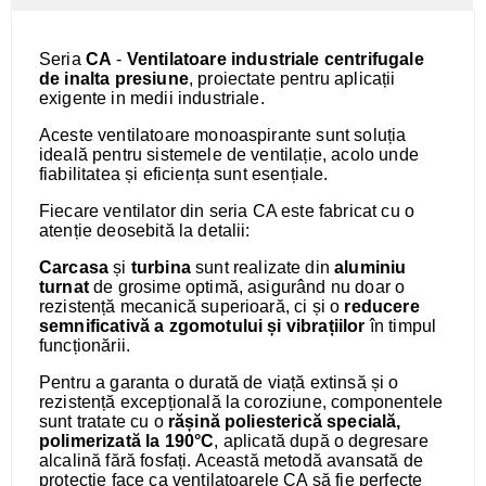
Seria
CA
-
Ventilatoare industriale centrifugale
de inalta presiune
, proiectate pentru aplicații
exigente in medii industriale.
Aceste ventilatoare monoaspirante sunt soluția
ideală pentru sistemele de ventilație, acolo unde
fiabilitatea și eficiența sunt esențiale.
Fiecare ventilator din seria CA este fabricat cu o
atenție deosebită la detalii:
Carcasa
și
turbina
sunt realizate din
aluminiu
turnat
de grosime optimă, asigurând nu doar o
rezistență mecanică superioară, ci și o
reducere
semnificativă a zgomotului și vibrațiilor
în timpul
funcționării.
Pentru a garanta o durată de viață extinsă și o
rezistență excepțională la coroziune, componentele
sunt tratate cu o
rășină poliesterică specială,
polimerizată la 190°C
, aplicată după o degresare
alcalină fără fosfați. Această metodă avansată de
protecție face ca ventilatoarele CA să fie perfecte