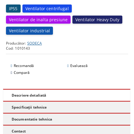
IP55
Ventilator centrifugal
Ventilator de inalta presiune
Ventilator Heavy Duty
Ventilator industrial
Producător:
SODECA
Cod:
1010143
Recomandă
Evaluează
Compară
Descriere detaliată
Specificații tehnice
Documentatie tehnica
Contact