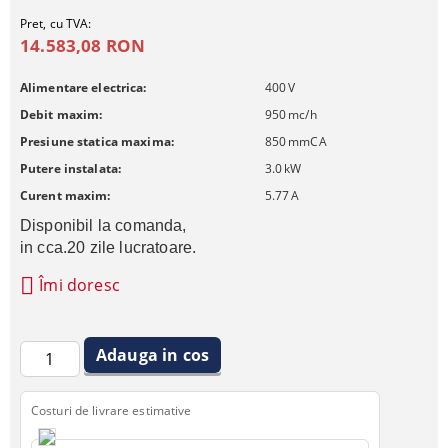
Pret, cu TVA:
14.583,08 RON
Alimentare electrica:
400
V
Debit maxim:
950
mc/h
Presiune statica maxima:
850
mmCA
Putere instalata:
3.0
kW
Curent maxim:
5.77
A
Disponibil la comanda, 
in cca.20 zile lucratoare.
Îmi doresc
Costuri de livrare estimative