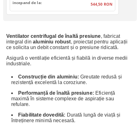
incepand de la:
544,50 RON
Ventilator centrifugal de înaltă presiune
, fabricat
integral din
aluminiu robust
, proiectat pentru aplicații
ce solicita un debit constant și o presiune ridicată.
Asigură o ventilație eficientă și fiabilă in diverse medii
industriale.
Construcție din aluminiu:
Greutate redusă și
rezistență excelentă la coroziune.
Performanță de înaltă presiune:
Eficiență
maximă în sisteme complexe de aspirație sau
refulare.
Fiabilitate dovedită:
Durată lungă de viață și
întreținere minimă necesară.