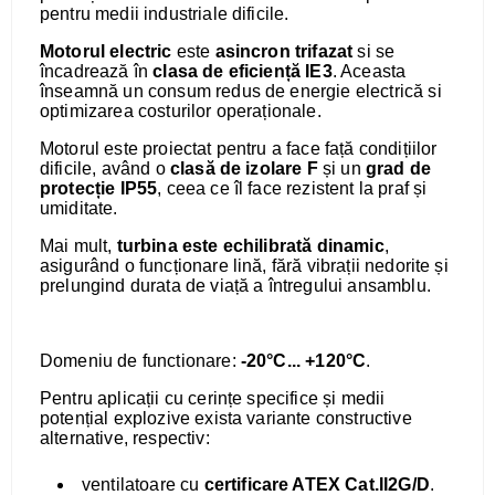
pentru medii industriale dificile.
Motorul electric
este
asincron trifazat
si se
încadrează în
clasa de eficiență IE3
. Aceasta
înseamnă un consum redus de energie electrică si
optimizarea costurilor operaționale.
Motorul este proiectat pentru a face față condițiilor
dificile, având o
clasă de izolare F
și un
grad de
protecție IP55
, ceea ce îl face rezistent la praf și
umiditate.
Mai mult,
turbina este echilibrată dinamic
,
asigurând o funcționare lină, fără vibrații nedorite și
prelungind durata de viață a întregului ansamblu.
Domeniu de functionare:
-20°C... +120°C
.
Pentru aplicații cu cerințe specifice și medii
potențial explozive exista variante constructive
alternative, respectiv:
ventilatoare cu
certificare ATEX Cat.II2G/D
.