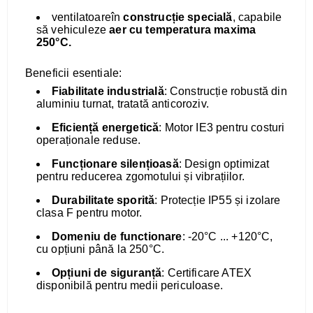
ventilatoareîn
construcție specială
, capabile
să vehiculeze
aer cu temperatura maxima
250°C.
Beneficii esentiale:
Fiabilitate industrială
: Construcție robustă din
aluminiu turnat, tratată anticoroziv.
Eficiență energetică
: Motor IE3 pentru costuri
operaționale reduse.
Funcționare silențioasă
: Design optimizat
pentru reducerea zgomotului și vibrațiilor.
Durabilitate sporită
: Protecție IP55 și izolare
clasa F pentru motor.
Domeniu de functionare
: -20°C ... +120°C,
cu opțiuni până la 250°C.
Opțiuni de siguranță
: Certificare ATEX
disponibilă pentru medii periculoase.