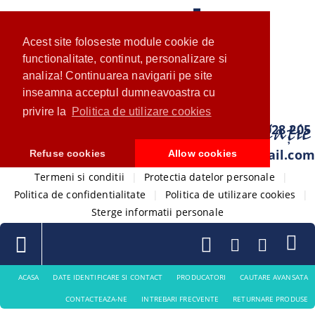
Acest site foloseste module cookie de
functionalitate, continut, personalizare si
analiza! Continuarea navigarii pe site
inseamna acceptul dumneavoastra cu
privire la
Politica de utilizare cookies
0733 028 205
com.ventistore@gmail.com
Refuse cookies
Allow cookies
Termeni si conditii
|
Protectia datelor personale
|
Politica de confidentialitate
|
Politica de utilizare cookies
|
Sterge informatii personale
ACASA
DATE IDENTIFICARE SI CONTACT
PRODUCATORI
CAUTARE AVANSATA
CONTACTEAZA-NE
INTREBARI FRECVENTE
RETURNARE PRODUSE