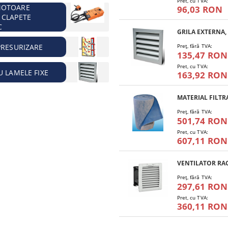
Pret, cu TVA:
MOTOARE
96,03 RON
 CLAPETE
C
PRESURIZARE
Preţ, fără TVA:
135,47 RON
Pret, cu TVA:
U LAMELE FIXE
163,92 RON
Preţ, fără TVA:
501,74 RON
Pret, cu TVA:
607,11 RON
Preţ, fără TVA:
297,61 RON
Pret, cu TVA:
360,11 RON