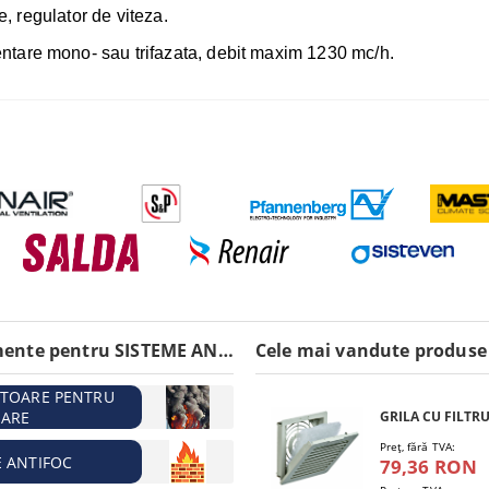
e, regulator de viteza.
tare mono- sau trifazata, debit maxim 1230 mc/h.
Echipamente pentru SISTEME ANTIINCENDIU
Cele mai vandute produse
ATOARE PENTRU
ARE
Preţ, fără TVA:
E ANTIFOC
79,36 RON