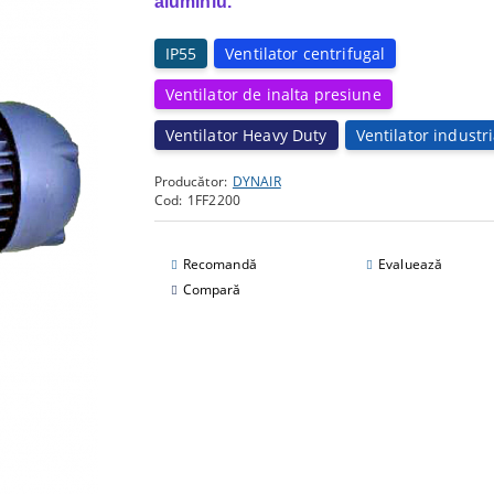
aluminiu.
IP55
Ventilator centrifugal
Ventilator de inalta presiune
Ventilator Heavy Duty
Ventilator industri
Producător:
DYNAIR
Cod:
1FF2200
Recomandă
Evaluează
Compară