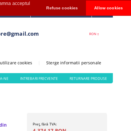
seamna acceptul
Contul meu
Refuse cookies
Allow cookies
0
Creează cont
ore@gmail.com
RON
 utilizare cookies
|
Sterge informatii personale
A-NE
INTREBARI FRECVENTE
RETURNARE PRODUSE
Preţ, fără TVA:
 din
4.374,17 RON