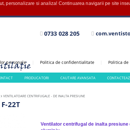
nut, personalizare si analiza! Continuarea navigarii pe site in
0733 028 205
com.ventist
elor personale
|
Politica de confidentialitate
|
Politica de
CONTACT
PRODUCATORI
CAUTARE AVANSATA
CONTACTEAZ
VENTILATOARE CENTRIFUGALE - DE INALTA PRESIUNE
 F-22T
Ventilator centrifugal de inalta presiune