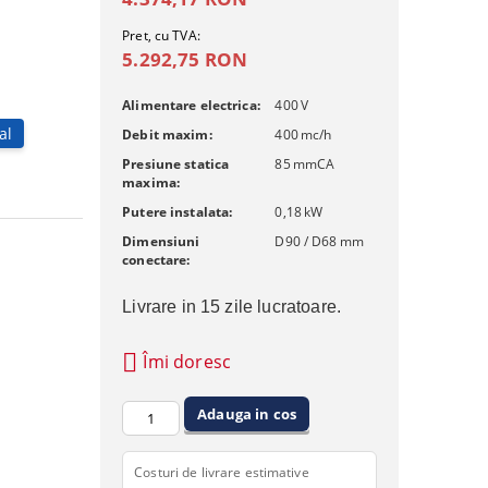
Pret, cu TVA:
5.292,75 RON
Alimentare electrica:
400
V
al
Debit maxim:
400
mc/h
Presiune statica
85
mmCA
maxima:
Putere instalata:
0,18
kW
Dimensiuni
D90 / D68
mm
conectare:
Livrare in 15 zile lucratoare.
Îmi doresc
Costuri de livrare estimative