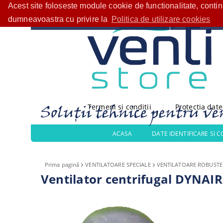
Acest site foloseste module cookie de functionalitate, conti
Bine ați venit!
CATEGORII PRODUSE
dumneavoastra cu privire la
Politica de utilizare cookies
Termeni si conditii
|
Protectia dat
ACASA
DATE IDENTIFICARE SI 
Prima pagină
VENTILATOARE SPECIALE
VENTILATOARE ROBUSTE
Ventilator centrifugal DYNAIR