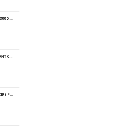
GRILA EXTERNA, 300 X 300 MM
MATERIAL FILTRANT CLASA G4 - RULOU
VENTILATOR RACIRE PFANNENBERG PF 11.000