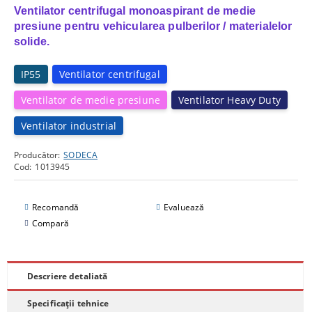
Ventilator centrifugal monoaspirant de medie
presiune pentru vehicularea pulberilor / materialelor
solide.
IP55
Ventilator centrifugal
Ventilator de medie presiune
Ventilator Heavy Duty
Ventilator industrial
Producător:
SODECA
Cod:
1013945
Recomandă
Evaluează
Compară
Descriere detaliată
Specificații tehnice