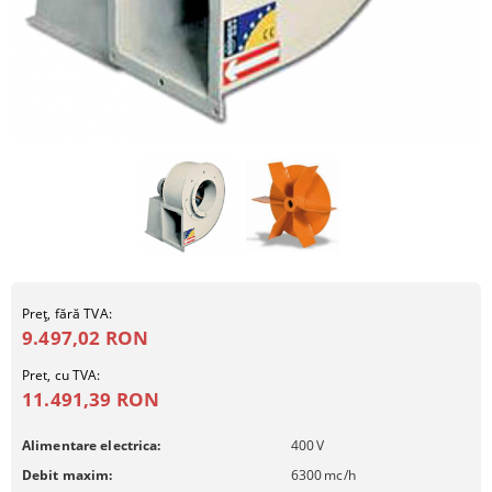
Preţ, fără TVA:
9.497,02 RON
Pret, cu TVA:
11.491,39 RON
Alimentare electrica:
400
V
Debit maxim:
6300
mc/h