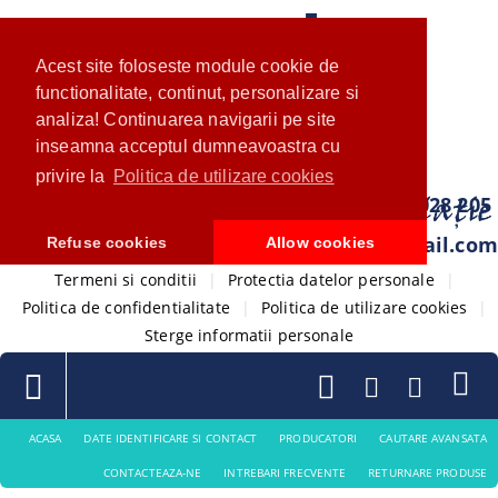
Acest site foloseste module cookie de
functionalitate, continut, personalizare si
analiza! Continuarea navigarii pe site
inseamna acceptul dumneavoastra cu
privire la
Politica de utilizare cookies
0733 028 205
com.ventistore@gmail.com
Refuse cookies
Allow cookies
Termeni si conditii
|
Protectia datelor personale
|
Politica de confidentialitate
|
Politica de utilizare cookies
|
Sterge informatii personale
ACASA
DATE IDENTIFICARE SI CONTACT
PRODUCATORI
CAUTARE AVANSATA
CONTACTEAZA-NE
INTREBARI FRECVENTE
RETURNARE PRODUSE