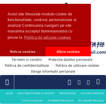
Acest site foloseste module cookie de
functionalitate, continut, personalizare si
analiza! Continuarea navigarii pe site
inseamna acceptul dumneavoastra cu
privire la
Politica de utilizare cookies
0733 028 205
com.ventistore@gmail.com
Refuse cookies
Allow cookies
Termeni si conditii
|
Protectia datelor personale
|
Politica de confidentialitate
|
Politica de utilizare cookies
|
Sterge informatii personale
ACASA
DATE IDENTIFICARE SI CONTACT
PRODUCATORI
CAUTARE AVANSATA
CONTACTEAZA-NE
INTREBARI FRECVENTE
RETURNARE PRODUSE