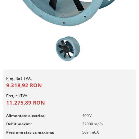
Preţ, fără TVA:
9.318,92 RON
Pret, cu TVA:
11.275,89 RON
Alimentare electrica:
400
V
Debit maxim:
32000
mc/h
Presiune statica maxima:
50
mmCA