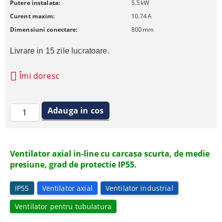
Putere instalata:
5.5
kW
Curent maxim:
10.74
A
Dimensiuni conectare:
800
mm
Livrare in 15 zile lucratoare.
Îmi doresc
Ventilator axial in-line cu carcasa scurta, de medie
presiune, grad de protectie IP55.
IP55
Ventilator axial
Ventilator industrial
Ventilator pentru tubulatura