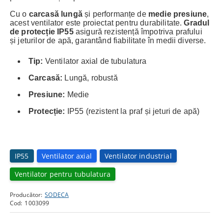
Cu o
carcasă lungă
și performanțe de
medie presiune
,
acest ventilator este proiectat pentru durabilitate.
Gradul
de protecție IP55
asigură rezistență împotriva prafului
și jeturilor de apă, garantând fiabilitate în medii diverse.
Tip:
Ventilator axial de tubulatura
Carcasă:
Lungă, robustă
Presiune:
Medie
Protecție:
IP55 (rezistent la praf și jeturi de apă)
IP55
Ventilator axial
Ventilator industrial
Ventilator pentru tubulatura
Producător:
SODECA
Cod:
1003099