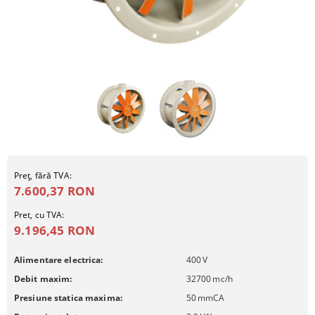
Preţ, fără TVA:
7.600,37 RON
Pret, cu TVA:
9.196,45 RON
Alimentare electrica:
400
V
Debit maxim:
32700
mc/h
Presiune statica maxima:
50
mmCA