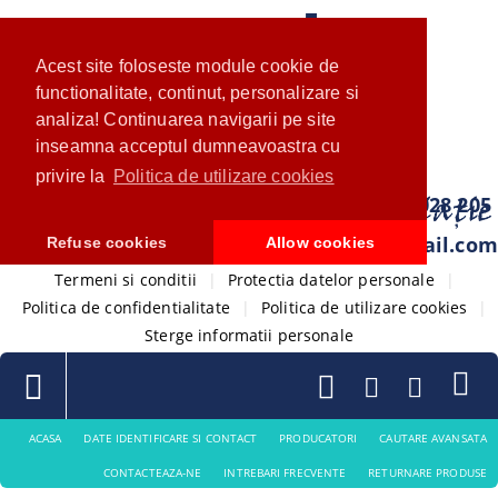
Acest site foloseste module cookie de
functionalitate, continut, personalizare si
analiza! Continuarea navigarii pe site
inseamna acceptul dumneavoastra cu
privire la
Politica de utilizare cookies
0733 028 205
com.ventistore@gmail.com
Refuse cookies
Allow cookies
Termeni si conditii
|
Protectia datelor personale
|
Politica de confidentialitate
|
Politica de utilizare cookies
|
Sterge informatii personale
ACASA
DATE IDENTIFICARE SI CONTACT
PRODUCATORI
CAUTARE AVANSATA
CONTACTEAZA-NE
INTREBARI FRECVENTE
RETURNARE PRODUSE