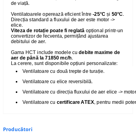
de viață.
Ventilatoarele operează eficient între
-25°C
și
50°C
.
Direcția standard a fluxului de aer este motor ->
elice.
Viteza de rotație poate fi reglată
opțional printr-un
convertizor de fecventa, permițând ajustarea
debitului de aer.
Gama HCT include modele cu
debite maxime de
aer de până la 71850 mc/h
.
La cerere, sunt disponibile opțiuni personalizate:
Ventilatoare cu două trepte de turație.
Ventilatoare cu elice reversibilă.
Ventilatoare cu direcția fluxului de aer elice -> motor
Ventilatoare cu
certificare ATEX
, pentru medii pote
Producători