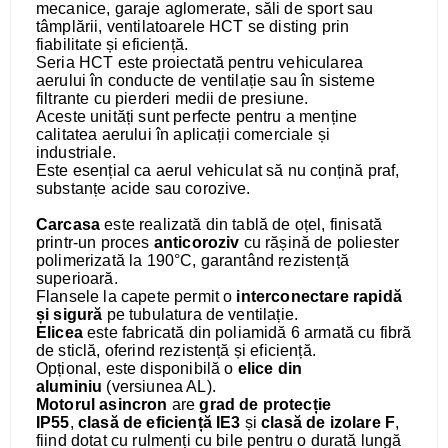
mecanice, garaje aglomerate, săli de sport sau
tâmplării, ventilatoarele HCT se disting prin
fiabilitate și eficiență.
Seria HCT este proiectată pentru vehicularea
aerului în conducte de ventilație sau în sisteme
filtrante cu pierderi medii de presiune.
Aceste unități sunt perfecte pentru a menține
calitatea aerului în aplicații comerciale și
industriale.
Este esențial ca aerul vehiculat să nu conțină praf,
substanțe acide sau corozive.
Carcasa
este realizată din tablă de oțel, finisată
printr-un proces
anticoroziv
cu rășină de poliester
polimerizată la 190°C, garantând rezistență
superioară.
Flansele la capete permit o
interconectare rapidă
și sigură
pe tubulatura de ventilație.
Elicea
este fabricată din poliamidă 6 armată cu fibră
de sticlă, oferind rezistență și eficiență.
Opțional, este disponibilă o
elice din
aluminiu
(versiunea AL).
Motorul asincron
are
grad de protecție
IP55
,
clasă de eficiență IE3
și
clasă de izolare F
,
fiind dotat cu rulmenți cu bile pentru o durată lungă