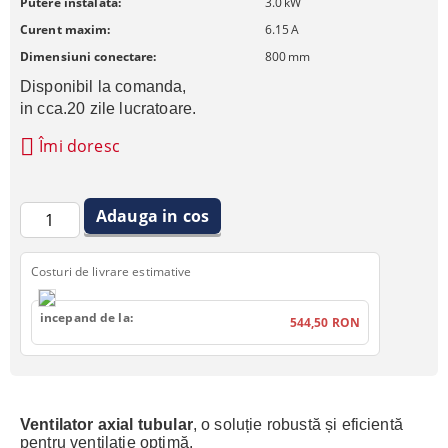
Putere instalata:
3.0
kW
Curent maxim:
6.15
A
Dimensiuni conectare:
800
mm
Disponibil la comanda, 
in cca.20 zile lucratoare.
Îmi doresc
Costuri de livrare estimative
incepand de la:
544,50 RON
Ventilator axial tubular
, o soluție robustă și eficientă
pentru ventilație optimă.