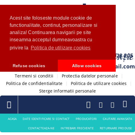
Acest site foloseste module cookie de
functionalitate, continut, personalizare si
analiza! Continuarea navigarii pe site
inseamna acceptul dumneavoastra cu
privire la
Politica de utilizare cookies
0733 028 205
com.ventistore@gmail.com
Refuse cookies
Allow cookies
Termeni si conditii
|
Protectia datelor personale
|
Politica de confidentialitate
|
Politica de utilizare cookies
|
Sterge informatii personale
ACASA
DATE IDENTIFICARE SI CONTACT
PRODUCATORI
CAUTARE AVANSATA
CONTACTEAZA-NE
INTREBARI FRECVENTE
RETURNARE PRODUSE