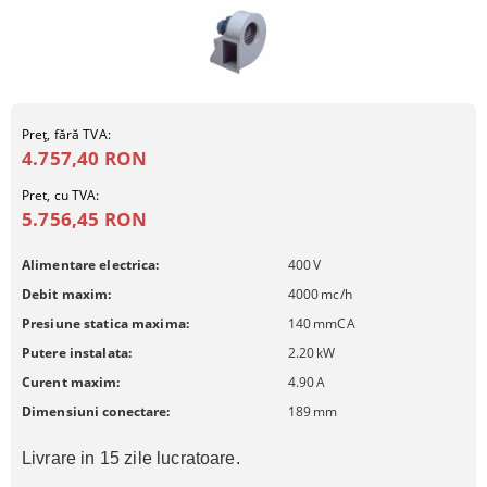
Preţ, fără TVA:
4.757,40 RON
Pret, cu TVA:
5.756,45 RON
Alimentare electrica:
400
V
Debit maxim:
4000
mc/h
Presiune statica maxima:
140
mmCA
Putere instalata:
2.20
kW
Curent maxim:
4.90
A
Dimensiuni conectare:
189
mm
Livrare in 15 zile lucratoare.