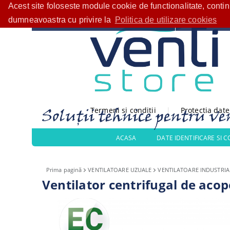
Acest site foloseste module cookie de functionalitate, conti
Bine ați venit!
CATEGORII PRODUSE
dumneavoastra cu privire la
Politica de utilizare cookies
Termeni si conditii
|
Protectia dat
ACASA
DATE IDENTIFICARE SI 
Prima pagină
VENTILATOARE UZUALE
VENTILATOARE INDUSTRIA
Ventilator centrifugal de ac