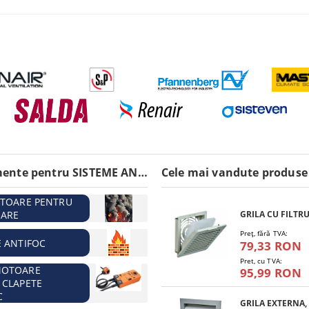
Echipamente pentru SISTEME ANTIINCENDIU
Cele mai vandute produse
ATOARE PENTRU
ARE
Preţ, fără TVA:
E ANTIFOC
79,33 RON
Pret, cu TVA:
MOTOARE
95,99 RON
 CLAPETE
C