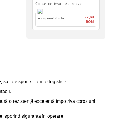
Costuri de livrare estimative
72,60
incepand de la:
RON
 săli de sport și centre logistice.
tabil.
gură o rezistență excelentă împotriva coroziunii
e, sporind siguranța în operare.