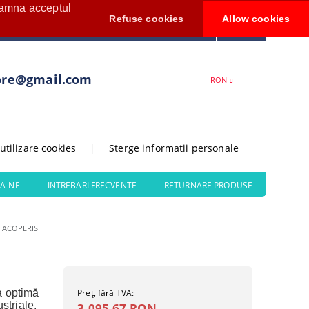
seamna acceptul
Contul meu
Refuse cookies
Allow cookies
0
Creează cont
ore@gmail.com
RON
 utilizare cookies
|
Sterge informatii personale
A-NE
INTREBARI FRECVENTE
RETURNARE PRODUSE
 ACOPERIS
ia optimă
Preţ, fără TVA:
striale.
3.095,67 RON