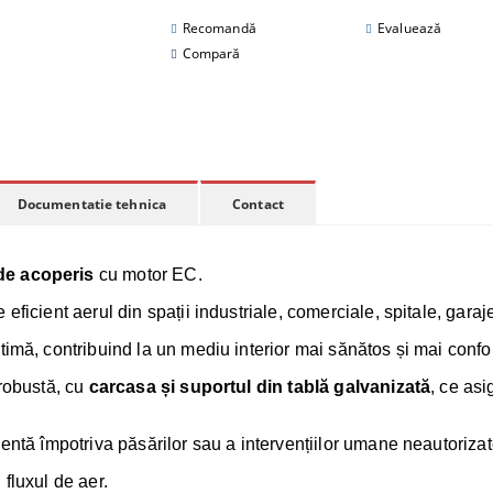
Recomandă
Evaluează
Compară
Documentatie tehnica
Contact
 de acoperis
cu motor EC.
ficient aerul din spații industriale, comerciale, spitale, garaje,
imă, contribuind la un mediu interior mai sănătos și mai confor
 robustă, cu
carcasa și suportul din tablă galvanizată
, ce asi
ientă împotriva păsărilor sau a intervențiilor umane neautorizat
 fluxul de aer.