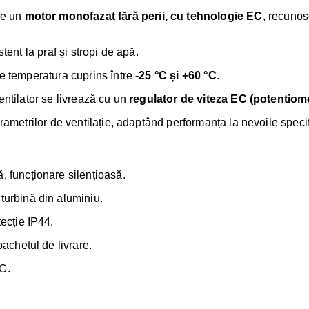
e un
motor monofazat fără perii, cu tehnologie EC
, recunos
istent la praf și stropi de apă.
de temperatura cuprins între
-25 °C și +60 °C
.
entilator se livrează cu un
regulator de viteza EC (potentiom
rametrilor de ventilație, adaptând performanța la nevoile specif
, funcționare silențioasă.
turbină din aluminiu.
ecție IP44.
pachetul de livrare.
°C.