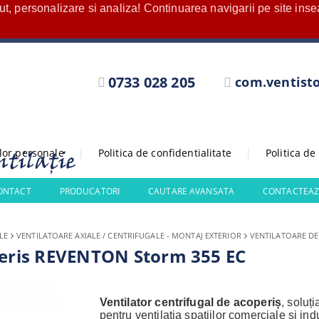
nut, personalizare si analiza! Continuarea navigarii pe site in
0733 028 205
com.ventist
elor personale
|
Politica de confidentialitate
|
Politica de
CONTACT
PRODUCATORI
CAUTARE AVANSATA
CONTACTEAZ
LE
VENTILATOARE AXIALE / CENTRIFUGALE - MONTAJ EXTERIOR
VENTILATOARE DE
operis REVENTON Storm 355 EC
Ventilator centrifugal de acoperiș
, soluț
pentru ventilația spațiilor comerciale și indu