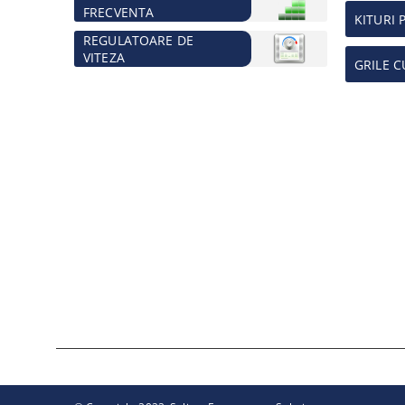
FRECVENTA
KITURI 
REGULATOARE DE
VITEZA
GRILE C