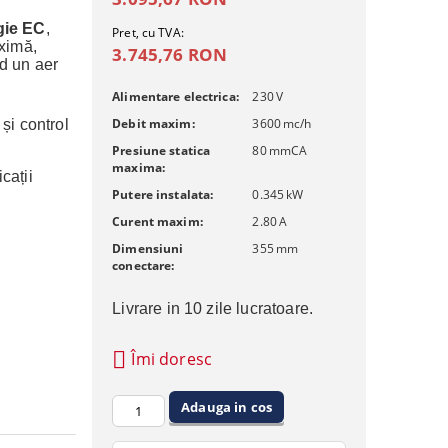
gie EC
,
Pret, cu TVA:
ximă,
3.745,76 RON
nd un aer
Alimentare electrica:
230
V
Debit maxim:
3600
mc/h
i control
Presiune statica
80
mmCA
maxima:
cații
Putere instalata:
0.345
kW
Curent maxim:
2.80
A
Dimensiuni
355
mm
conectare:
Livrare in 10 zile lucratoare.
Îmi doresc