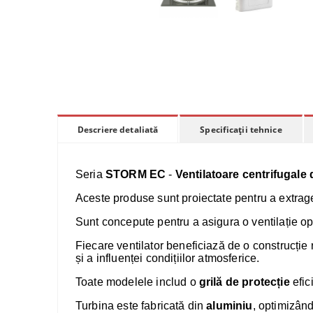
Specificații tehnice
Descriere detaliată
Seria
STORM EC
-
Ventilatoare centrifugale
Aceste produse sunt proiectate pentru a extrage e
Sunt concepute pentru a asigura o ventilație opt
Fiecare ventilator beneficiază de o construcție
și a influenței condițiilor atmosferice.
Toate modelele includ o
grilă de protecție
efic
Turbina este fabricată din
aluminiu
, optimizând