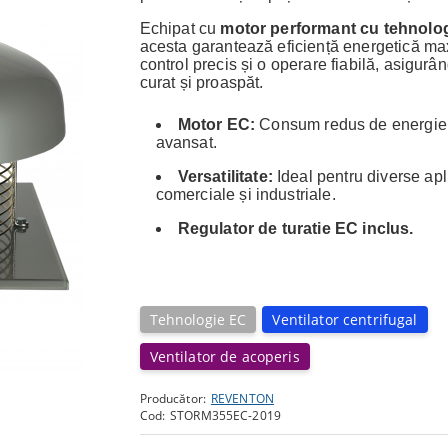
Echipat cu
motor performant cu tehnolo
acesta garantează eficiență energetică ma
control precis și o operare fiabilă, asigurâ
curat și proaspăt.
Motor EC:
Consum redus de energie ș
avansat.
Versatilitate:
Ideal pentru diverse apli
comerciale și industriale.
Regulator de turatie EC inclus.
Tehnologie EC
Ventilator centrifugal
Ventilator de acoperis
Producător:
REVENTON
Cod:
STORM355EC-2019