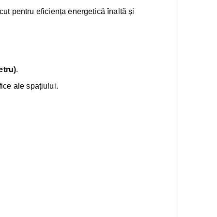
cut pentru eficiența energetică înaltă și
etru)
.
ice ale spațiului.