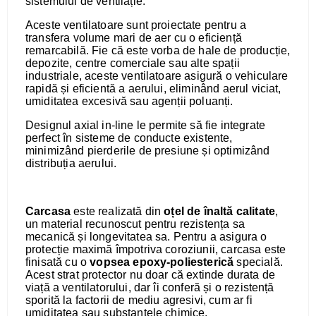
sistemului de ventilație.
Aceste ventilatoare sunt proiectate pentru a
transfera volume mari de aer cu o eficiență
remarcabilă. Fie că este vorba de hale de producție,
depozite, centre comerciale sau alte spații
industriale, aceste ventilatoare asigură o vehiculare
rapidă și eficientă a aerului, eliminând aerul viciat,
umiditatea excesivă sau agenții poluanți.
Designul axial in-line le permite să fie integrate
perfect în sisteme de conducte existente,
minimizând pierderile de presiune și optimizând
distribuția aerului.
Carcasa
este realizată din
oțel de înaltă calitate
,
un material recunoscut pentru rezistența sa
mecanică și longevitatea sa. Pentru a asigura o
protecție maximă împotriva coroziunii, carcasa este
finisată cu o
vopsea epoxy-poliesterică
specială.
Acest strat protector nu doar că extinde durata de
viață a ventilatorului, dar îi conferă și o rezistență
sporită la factorii de mediu agresivi, cum ar fi
umiditatea sau substanțele chimice.