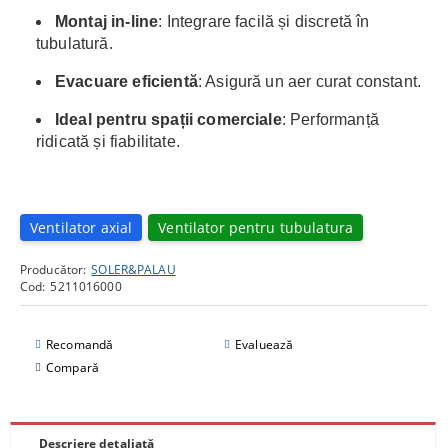
Montaj in-line
: Integrare facilă și discretă în
tubulatură.
Evacuare eficientă
: Asigură un aer curat constant.
Ideal pentru spații comerciale
: Performanță
ridicată și fiabilitate.
Ventilator axial
Ventilator pentru tubulatura
Producător:
SOLER&PALAU
Cod:
5211016000
Recomandă
Evaluează
Compară
Descriere detaliată