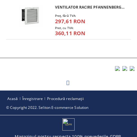
VENTILATOR RACIRE PFANNENBERG PF 11.000
Preţ, fără TVA:
297,61 RON
Pret, cu TVA:
360,11 RON
Acasă
Înregistrare
Procedură reclamaţii
© Copyright 2022. Seliton E-commerce Solution
GDPR
Magazinul nostru respecta 100% prevederile GDPR.