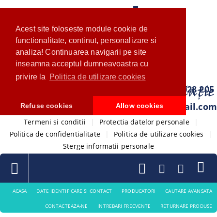
Acest site foloseste module cookie de
functionalitate, continut, personalizare si
analiza! Continuarea navigarii pe site
inseamna acceptul dumneavoastra cu
privire la
Politica de utilizare cookies
0733 028 205
com.ventistore@gmail.com
Refuse cookies
Allow cookies
Termeni si conditii
|
Protectia datelor personale
|
Politica de confidentialitate
|
Politica de utilizare cookies
|
Sterge informatii personale
ACASA
DATE IDENTIFICARE SI CONTACT
PRODUCATORI
CAUTARE AVANSATA
CONTACTEAZA-NE
INTREBARI FRECVENTE
RETURNARE PRODUSE