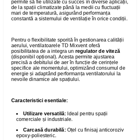
permite să fie utilizate cu succes în diverse aplicații,
de la spații climatizate până la medii cu fluctuații
mari de temperatură, asigurând performanța
constantă a sistemului de ventilație în orice condiții.
Pentru o flexibilitate sporită în gestionarea calității
aerului, ventilatoarele TD Mixvent oferă
posibilitatea de a integra un
regulator de viteză
(disponibil opțional). Acesta permite ajustarea
precisă a debitului de aer în funcție de cerințele
specifice ale momentului, optimizând consumul de
energie și adaptând performanța ventilatorului la
nevoile dinamice ale spațiului.
Caracteristici esentiale:
Utilizare versatilă:
Ideal pentru spații
comerciale și industriale.
Carcasă durabilă:
Oțel cu finisaj anticoroziv
epoxy-poliesteric.