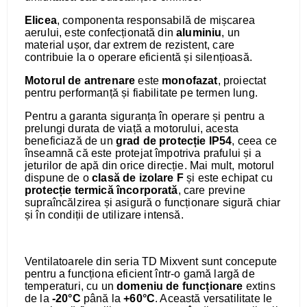
Elicea
, componenta responsabilă de mișcarea
aerului, este confecționată din
aluminiu
, un
material ușor, dar extrem de rezistent, care
contribuie la o operare eficientă și silențioasă.
Motorul de antrenare
este
monofazat
, proiectat
pentru performanță și fiabilitate pe termen lung.
Pentru a garanta siguranța în operare și pentru a
prelungi durata de viață a motorului, acesta
beneficiază de un
grad de protecție IP54
, ceea ce
înseamnă că este protejat împotriva prafului și a
jeturilor de apă din orice direcție. Mai mult, motorul
dispune de o
clasă de izolare F
și este echipat cu
protecție termică încorporată
, care previne
supraîncălzirea și asigură o funcționare sigură chiar
și în condiții de utilizare intensă.
Ventilatoarele din seria TD Mixvent sunt concepute
pentru a funcționa eficient într-o gamă largă de
temperaturi, cu un
domeniu de funcționare
extins
de la
-20°C
până la
+60°C
. Această versatilitate le