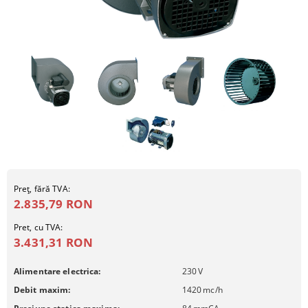
Preţ, fără TVA:
2.835,79 RON
Pret, cu TVA:
3.431,31 RON
Alimentare electrica:
230
V
Debit maxim:
1420
mc/h