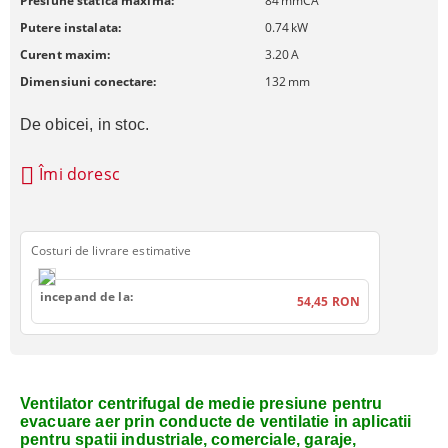
Presiune statica maxima:
84
mmCA
Putere instalata:
0.74
kW
Curent maxim:
3.20
A
Dimensiuni conectare:
132
mm
De obicei, in stoc.
Îmi doresc
Costuri de livrare estimative
incepand de la:
54,45 RON
Ventilator centrifugal de medie presiune pentru
evacuare aer prin conducte de ventilatie in aplicatii
pentru spatii industriale, comerciale, garaje,