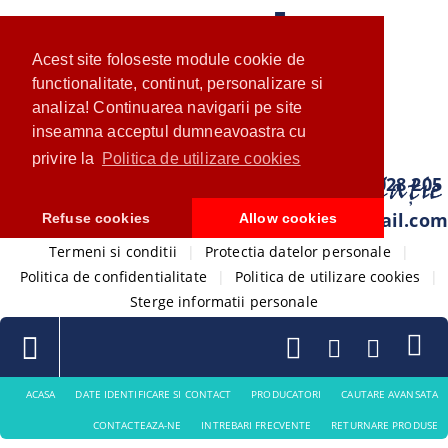
Acest site foloseste module cookie de
functionalitate, continut, personalizare si
analiza! Continuarea navigarii pe site
inseamna acceptul dumneavoastra cu
privire la
Politica de utilizare cookies
0733 028 205
com.ventistore@gmail.com
Refuse cookies
Allow cookies
Termeni si conditii
|
Protectia datelor personale
|
Politica de confidentialitate
|
Politica de utilizare cookies
|
Sterge informatii personale
ACASA
DATE IDENTIFICARE SI CONTACT
PRODUCATORI
CAUTARE AVANSATA
CONTACTEAZA-NE
INTREBARI FRECVENTE
RETURNARE PRODUSE