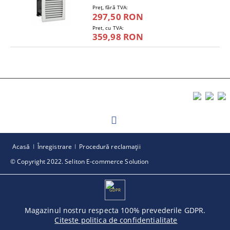
Preţ, fără TVA:
297,50 RON
Pret, cu TVA:
359,98 RON
Acasă
Înregistrare
Procedură reclamaţii
© Copyright 2022. Seliton E-commerce Solution
GDPR
Magazinul nostru respecta 100% prevederile GDPR.
Citeste politica de confidentialitate